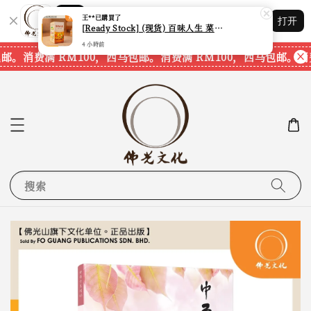
Shopping: 追踪您的订单
王**
已購買了
打开
您信赖的商店
[Ready Stock] (现货) 百味人生 菜根谭 盲盒 (本地周边) (有隐藏款) (内含星云大师法语)
4 小時前
邮。
消费满 RM100，西马包邮。
消费满 RM100，西马包邮。
消费
搜索