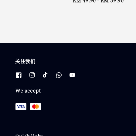
Regular
RM 49.90
-
RM 59.90
price
price
关注我们
We accept