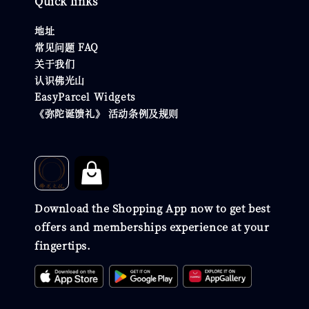
Quick links
地址
常见问题 FAQ
关于我们
认识佛光山
EasyParcel Widgets
《弥陀诞馈礼》 活动条例及规则
Download the Shopping App now to get best
offers and memberships experience at your
fingertips.