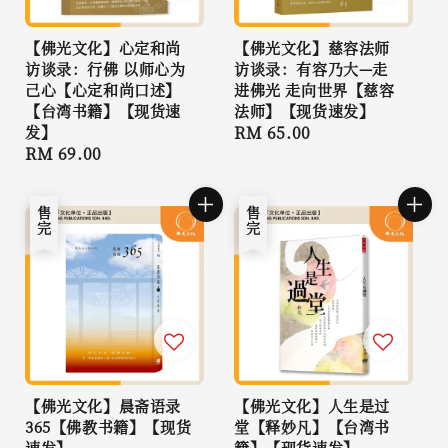
【佛光文化】心定和尚
【佛光文化】慈容法师
访谈录：行佛 以师心为
访谈录：有容乃大—走
己心【心定和尚口述】
进佛光 走向世界【慈容
【台湾书籍】【现货速
法师】【现货速发】
发】
Regular
RM 65.00
Regular
RM 69.00
price
price
售完
售完
【佛光文化】晨斋语录
【佛光文化】人生是过
365【佛教书籍】【现货
堂【释妙凡】【台湾书
速发】
籍】【现货速发】