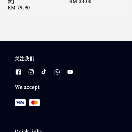
发】
Regular
RM 33.00
Regular
RM 79.90
price
price
关注我们
We accept
Quick links