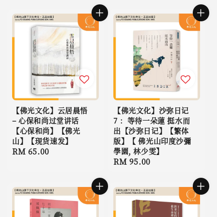
【佛光文化】云居晨悟
【佛光文化】沙弥日记
– 心保和尚过堂讲话
7 ：等待一朵蓮 挺水而
【心保和尚】【佛光
出【沙弥日记】【繁体
山】【现货速发】
版】【 佛光山印度沙彌
Regular
RM 65.00
學園, 林少雯】
Regular
RM 95.00
price
price