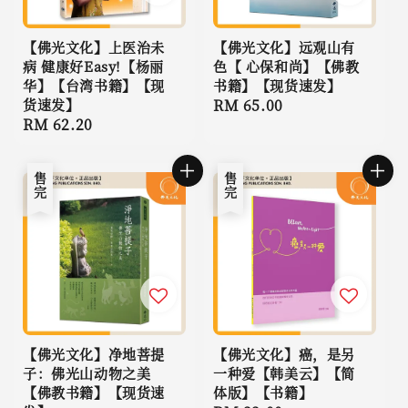
【佛光文化】上医治未
【佛光文化】远观山有
病 健康好Easy!【杨丽
色【 心保和尚】【佛教
华】【台湾书籍】【现
书籍】【现货速发】
货速发】
Regular
RM 65.00
Regular
RM 62.20
price
price
售完
售完
【佛光文化】净地菩提
【佛光文化】癌，是另
子：佛光山动物之美
一种爱【韩美云】【简
【佛教书籍】【现货速
体版】【书籍】