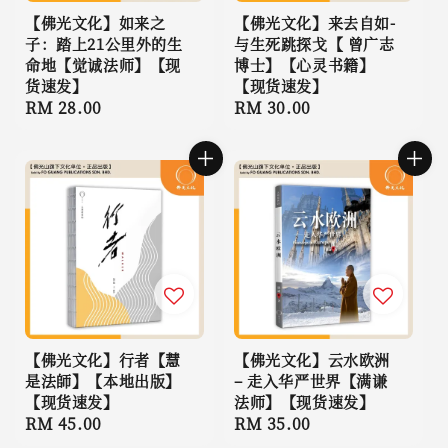
【佛光文化】如来之
【佛光文化】来去自如-
子：踏上21公里外的生
与生死跳探戈【 曾广志
命地【觉诚法师】【现
博士】【心灵书籍】
货速发】
【现货速发】
Regular
RM 28.00
Regular
RM 30.00
price
price
【佛光文化】行者【慧
【佛光文化】云水欧洲
是法師】【本地出版】
– 走入华严世界【满谦
【现货速发】
法师】【现货速发】
Regular
RM 45.00
Regular
RM 35.00
price
price