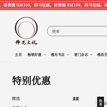
。
消费满 RM100，西马包邮。
消费满 RM100，西马包邮。
消
搜索
主页
畅销好康
佛光书店
普门杂志
佛佑
特别优惠
筛选
重置
热卖