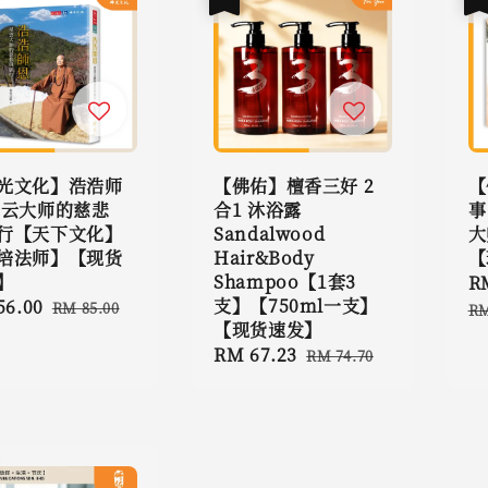
光文化】浩浩师
【佛佑】檀香三好 2
【
星云大师的慈悲
合1 沐浴露
事
行【天下文化】
Sandalwood
大
培法师】【现货
Hair&Body
【
】
Shampoo【1套3
Sa
R
支】【750ml一支】
56.00
Regular
pr
RM 85.00
RM
【现货速发】
e
price
Sale
RM 67.23
Regular
RM 74.70
price
price