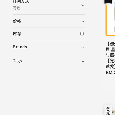
排列方式
特色
价格
库存
【佛
Brands
恩 
与愿
Tags
【觉
速发
Sale
RM 
pric
售完