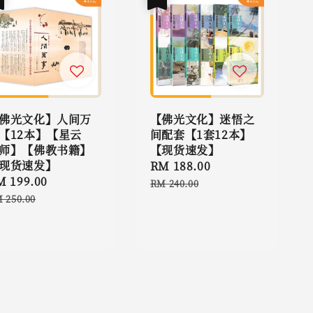
佛光文化】人间万
【佛光文化】迷悟之
【12本】【星云
间配套【1套12本】
师】【佛教书籍】
【现货速发】
现货速发】
Sale
RM 188.00
Regular
le
M 199.00
Regular
price
price
RM 240.00
ice
price
 250.00