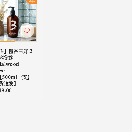
佑】檀香三好 2
 沐浴露
dalwood
wer
【500ml一支】
货速发】
lar
18.00
e