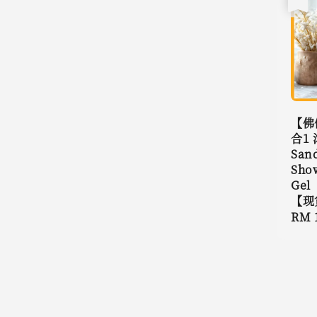
【佛
合1
San
Sho
Gel
【现
Regu
RM 
pric