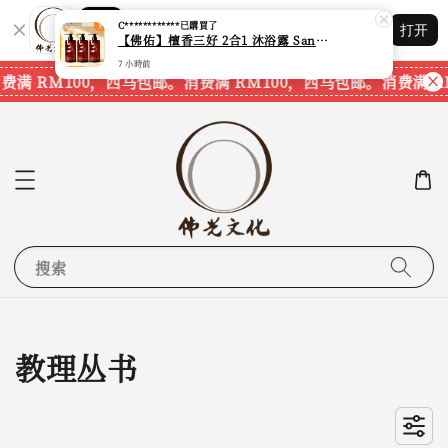
Shopping: 追踪您的订单
C************
已購買了
打开
您信赖的商店
【佛佑】檀香三好 2合1 沐浴露 Sandalwood Hair&Body Shampoo【1套3支】【750ml一支】【现货速发】
7 小時前
费满 RM100，西马包邮。
消费满 RM100，西马包邮。
消费满 R
搜索
教理丛书