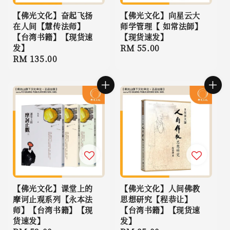
【佛光文化】奋起飞扬
【佛光文化】向星云大
在人间【慧传法师】
师学管理【 如常法師】
【台湾书籍】【现货速
【现货速发】
发】
Regular
RM 55.00
Regular
RM 135.00
price
price
【佛光文化】课堂上的
【佛光文化】人间佛教
摩诃止观系列【永本法
思想研究【程恭让】
师】【台湾书籍】【现
【台湾书籍】【现货速
货速发】
发】