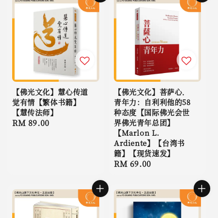
【佛光文化】慧心传道
【佛光文化】菩萨心．
觉有情【繁体书籍】
青年力：自利利他的58
【慧传法师】
种态度【国际佛光会世
Regular
RM 89.00
界佛光青年总团】
【Marlon L.
price
Ardiente】【台湾书
籍】【现货速发】
Regular
RM 69.00
price