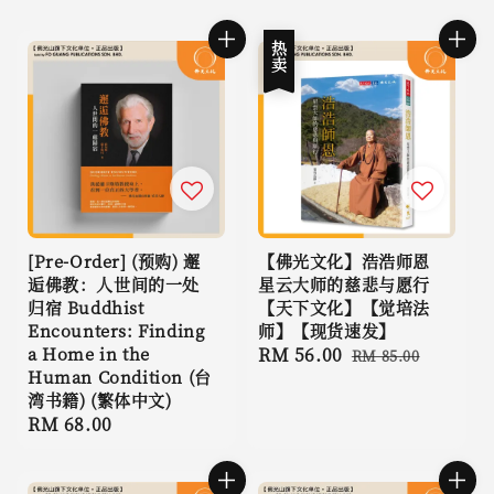
热卖
[Pre-Order] (预购) 邂
【佛光文化】浩浩师恩
逅佛教：人世间的一处
星云大师的慈悲与愿行
归宿 Buddhist
【天下文化】【觉培法
Encounters: Finding
师】【现货速发】
a Home in the
Sale
RM 56.00
Regular
RM 85.00
Human Condition (台
price
price
湾书籍) (繁体中文)
Regular
RM 68.00
price