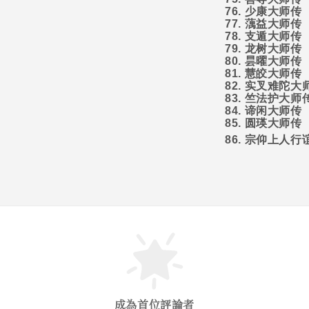
76.
少康大师传
77.
蕅益大师传
78.
支遁大师传
79.
龙树大师传
80.
昙曜大师传
81.
慧皎大师传
82.
实叉难陀大
83.
竺法护大师
84.
谛闲大师传
85.
圆瑛大师传
86.
宗仰上人行
成為首位評論者