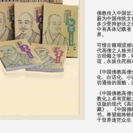
佛教传入中国近
蔚为中国传统文
多少受持妙法之
中有具体记载者
界。
可惜古籍艰涩难
代高僧之人格光
古经籍之学养，
谊，永拔生死根
《中国佛教高僧
化、白话化、小
切通俗的面貌，
《中国佛教高僧
教化上卓有贡献
话版的现代《高
藏》、《中国佛
书。希望能将蛛
千世界迷茫众生