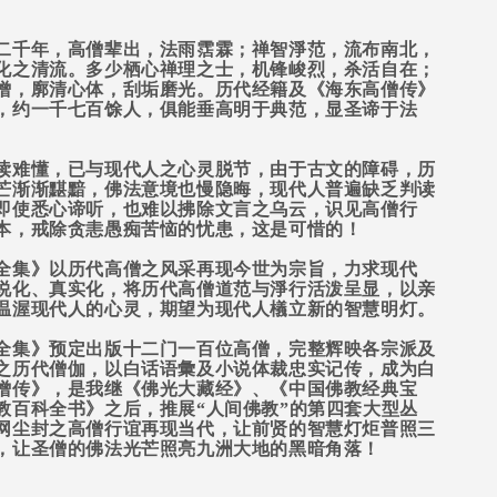
二千年，高僧辈出，法雨霑霖；禅智淨范，流布南北，
化之清流。多少栖心禅理之士，机锋峻烈，杀活自在；
僧，廓清心体，刮垢磨光。历代经籍及《海东高僧传》
，约一千七百馀人，俱能垂高明于典范，显圣谛于法
读难懂，已与现代人之心灵脱节，由于古文的障碍，历
芒渐渐黮黯，佛法意境也慢隐晦，现代人普遍缺乏判读
即使悉心谛听，也难以拂除文言之乌云，识见高僧行
本，戒除贪恚愚痴苦恼的忧患，这是可惜的！
全集》以历代高僧之风采再现今世为宗旨，力求现代
说化、真实化，将历代高僧道范与淨行活泼呈显，以亲
温渥现代人的心灵，期望为现代人檥立新的智慧明灯。
全集》预定出版十二门一百位高僧，完整辉映各宗派及
之历代僧伽，以白话语彙及小说体裁忠实记传，成为白
僧传》，是我继《佛光大藏经》、《中国佛教经典宝
教百科全书》之后，推展“人间佛教”的第四套大型丛
网尘封之高僧行谊再现当代，让前贤的智慧灯炬普照三
，让圣僧的佛法光芒照亮九洲大地的黑暗角落！