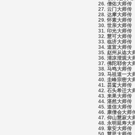
26.
僧佑大师传
27.
云门大师传
28.
达摩大师传
29.
怀素大师传
30.
世亲大师传
31.
印光大师传
32.
慧可大师传
33.
临济大师传
34.
道宣大师传
35.
赵州从谂大
36.
清凉澄观大
37.
佛陀耶舍大
38.
马鸣大师传
39.
马祖道一大
40.
圭峰宗密大
41.
昙鸾大师传
42.
石头希迁大
43.
来果大师传
44.
湛然大师传
45.
道信大师传
46.
康僧会大师
47.
仰山慧寂大
48.
永明延寿大
49.
章安大师传
50.
慧思大师传