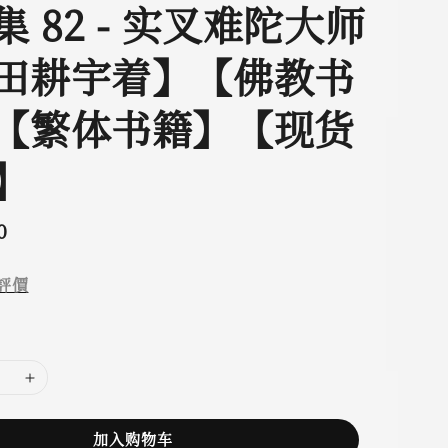
 82 - 实叉难陀大师
田耕宇着】【佛教书
【繁体书籍】【现货
】
0
評價
加入购物车