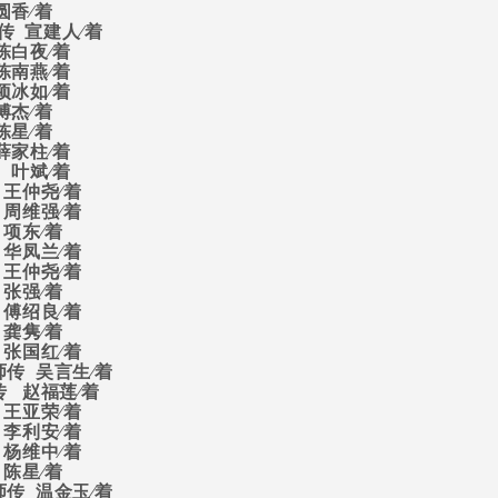
圆香∕着
传
宣建人∕着
陈白夜∕着
陈南燕∕着
项冰如∕着
傅杰∕着
陈星∕着
薛家柱∕着
叶斌∕着
王仲尧∕着
周维强∕着
项东∕着
华凤兰∕着
王仲尧∕着
张强∕着
傅绍良∕着
龚隽∕着
张国红∕着
师传
吴言生∕着
传
赵福莲∕着
王亚荣∕着
李利安∕着
杨维中∕着
陈星∕着
师传
温金玉∕着