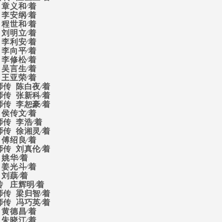
章义和∕着
李安纲∕着
程世和∕着
刘明立∕着
李利安∕着
李向平∕着
李修松∕着
吴言生∕着
王亚荣∕着
师传
陈白夜∕着
师传
张新科∕着
师传
李恕豪∕着
侯传文∕着
师传
李浩∕着
师传
徐湘灵∕着
傅绍良∕着
师传
刘真伦∕着
姚华∕着
姜光斗∕着
刘蕻∕着
传
庄辉明∕着
师传
梁归智∕着
师传
冯巧英∕着
黄德昌∕着
朱晓江∕着