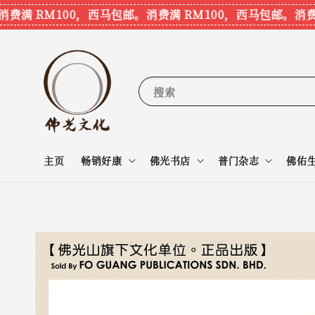
满 RM100，西马包邮。
消费满 RM100，西马包邮。
消费满 
搜索
主页
畅销好康
佛光书店
普门杂志
佛佑