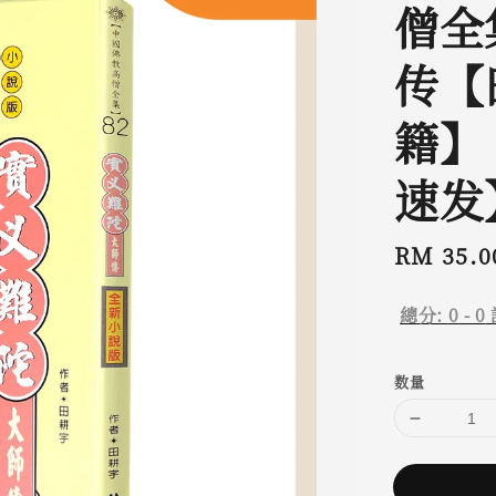
僧全集
传【
籍】
速发
Regular
RM 35.0
price
總分:
0
-
0
数量