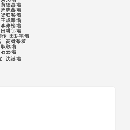
黄德昌∕着
周晓薇∕着
梁归智∕着
王成军∕着
李修松∕着
田耕宇∕着
师传
田耕宇∕着
传
高树海∕着
耿敬∕着
石云∕着
谊
沈潜∕着