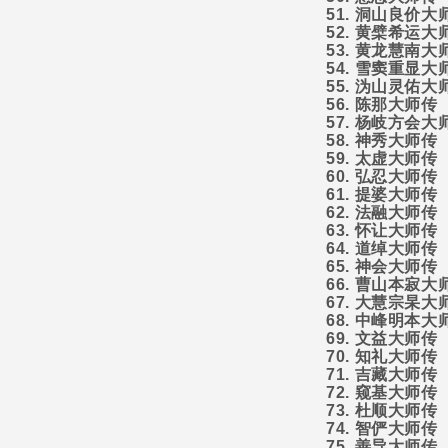
51.
洞山良价大
52.
黄檗希运大
53.
黄龙慧南大
54.
雪窦重显大
55.
沩山灵佑大
56.
陈那大师传
57.
杨岐方会大
58.
神秀大师传
59.
太虚大师传
60.
弘忍大师传
61.
提婆大师传
62.
法融大师传
63.
怀让大师传
64.
道绰大师传
65.
神会大师传
66.
曹山本寂大
67.
大慧宗杲大
68.
中峰明本大
69.
文益大师传
70.
知礼大师传
71.
吉藏大师传
72.
窥基大师传
73.
杜顺大师传
74.
智俨大师传
75.
善导大师传