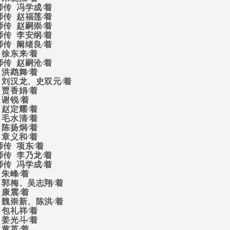
师传
冯学成∕着
师传
赵福莲∕着
师传
赵嗣崇∕着
师传
李安纲∕着
师传
阚绪良∕着
徐东来∕着
师传
赵嗣沧∕着
洪鹉舞∕着
刘汉龙、史双元∕着
贾香娟∕着
谢锐∕着
赵定耀∕着
毛水清∕着
陈扬炯∕着
章义和∕着
师传
项东∕着
师传
李乃龙∕着
师传
冯学成∕着
朱峰∕着
郭梅、吴志翔∕着
康震∕着
魏崇新、陈洪∕着
包礼祥∕着
姜光斗∕着
黄英∕着