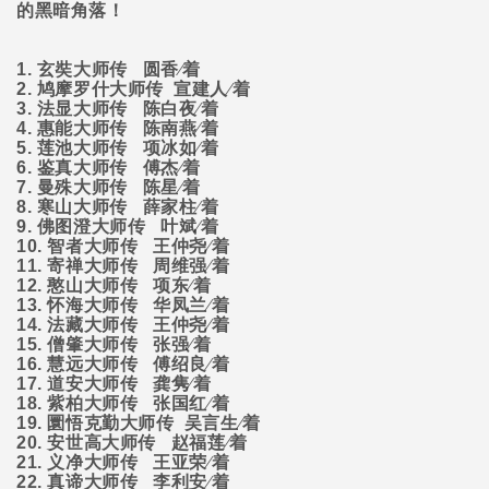
的黑暗角落！
1.
玄奘大师传
圆香∕着
2.
鸠摩罗什大师传
宣建人∕着
3.
法显大师传
陈白夜∕着
4.
惠能大师传
陈南燕∕着
5.
莲池大师传
项冰如∕着
6.
鉴真大师传
傅杰∕着
7.
曼殊大师传
陈星∕着
8.
寒山大师传
薛家柱∕着
9.
佛图澄大师传
叶斌∕着
10.
智者大师传
王仲尧∕着
11.
寄禅大师传
周维强∕着
12.
憨山大师传
项东∕着
13.
怀海大师传
华凤兰∕着
14.
法藏大师传
王仲尧∕着
15.
僧肇大师传
张强∕着
16.
慧远大师传
傅绍良∕着
17.
道安大师传
龚隽∕着
18.
紫柏大师传
张国红∕着
19.
圜悟克勤大师传
吴言生∕着
20.
安世高大师传
赵福莲∕着
21.
义净大师传
王亚荣∕着
22.
真谛大师传
李利安∕着