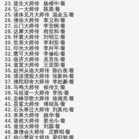
23.
道生大师传
杨维中∕着
24.
弘一大师传
陈星∕着
25.
读体见月大师传
温金玉∕着
26.
僧佑大师传
章义和∕着
27.
云门大师传
李安纲∕着
28.
达摩大师传
程世和∕着
29.
怀素大师传
刘明立∕着
30.
世亲大师传
李利安∕着
31.
印光大师传
李向平∕着
32.
慧可大师传
李修松∕着
33.
临济大师传
吴言生∕着
34.
道宣大师传
王亚荣∕着
35.
赵州从谂大师传
陈白夜∕着
36.
清凉澄观大师传
张新科∕着
37.
佛陀耶舍大师传
李恕豪∕着
38.
马鸣大师传
侯传文∕着
39.
马祖道一大师传
李浩∕着
40.
圭峰宗密大师传
徐湘灵∕着
41.
昙鸾大师传
傅绍良∕着
42.
石头希迁大师传
刘真伦∕着
43.
来果大师传
姚华∕着
44.
湛然大师传
姜光斗∕着
45.
道信大师传
刘蕻∕着
46.
康僧会大师传
庄辉明∕着
47.
仰山慧寂大师传
梁归智∕着