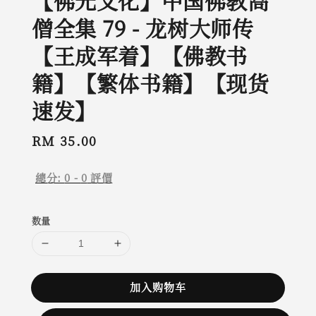
【佛光文化】中国佛教高
僧全集 79 - 龙树大师传
【王成军着】【佛教书
籍】【繁体书籍】【现货
速发】
Regular
RM 35.00
price
總分:
0
-
0
評價
数量
加入购物车