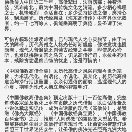
佛教传入中国近二千年，高僧辈出，法雨霑霖；禅智淨
范，流布南北，蔚为中国传统文化之清流。多少栖心禅理
之士，机锋峻烈，杀活自在；多少受持妙法之僧，廓清心
体，刮垢磨光。历代经籍及《海东高僧传》中有具体记载
者，约一千七百馀人，俱能垂高明于典范，显圣谛于法
界。
可惜古籍艰涩难读难懂，已与现代人之心灵脱节，由于古
文的障碍，历代高僧之人格光芒渐渐黮黯，佛法意境也慢
隐晦，现代人普遍缺乏判读古经籍之学养，即使悉心谛
听，也难以拂除文言之乌云，识见高僧行谊，永拔生死根
本，戒除贪恚愚痴苦恼的忧患，这是可惜的！
《中国佛教高僧全集》以历代高僧之风采再现今世为宗
旨，力求现代化、白话化、小说化、真实化，将历代高僧
道范与淨行活泼呈显，以亲切通俗的面貌，温渥现代人的
心灵，期望为现代人檥立新的智慧明灯。
《中国佛教高僧全集》预定出版十二门一百位高僧，完整
辉映各宗派及教化上卓有贡献之历代僧伽，以白话语彙及
小说体裁忠实记传，成为白话版的现代《高僧传》，是我
继《佛光大藏经》、《中国佛教经典宝藏》、《中国佛教
百科全书》之后，推展“人间佛教”的第四套大型丛书。希
望能将蛛网尘封之高僧行谊再现当代，让前贤的智慧灯炬
普照三千世界迷茫众生，让圣僧的佛法光芒照亮九洲大地