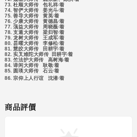
73.
杜顺大师传
包礼祥∕着
74.
智俨大师传
姜光斗∕着
75.
善导大师传
黄英∕着
76.
少康大师传
黄德昌∕着
77.
蕅益大师传
周晓薇∕着
78.
支遁大师传
梁归智∕着
79.
龙树大师传
王成军∕着
80.
昙曜大师传
李修松∕着
81.
慧皎大师传
田耕宇∕着
82.
实叉难陀大师传
田耕宇∕着
83.
竺法护大师传
高树海∕着
84.
谛闲大师传
耿敬∕着
85.
圆瑛大师传
石云∕着
86.
宗仰上人行谊
沈潜∕着
商品評價