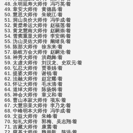
48.
永明延寿大师传
冯巧英∕着
49.
章安大师传
黄德昌∕着
50.
慧思大师传
朱晓江∕着
51.
洞山良价大师传
冯学成∕着
52.
黄檗希运大师传
赵福莲∕着
53.
黄龙慧南大师传
赵嗣崇∕着
54.
雪窦重显大师传
李安纲∕着
55.
沩山灵佑大师传
阚绪良∕着
56.
陈那大师传
徐东来∕着
57.
杨岐方会大师传
赵嗣沧∕着
58.
神秀大师传
洪鹉舞∕着
59.
太虚大师传
刘汉龙、史双元∕着
60.
弘忍大师传
贾香娟∕着
61.
提婆大师传
谢锐∕着
62.
法融大师传
赵定耀∕着
63.
怀让大师传
毛水清∕着
64.
道绰大师传
陈扬炯∕着
65.
神会大师传
章义和∕着
66.
曹山本寂大师传
项东∕着
67.
大慧宗杲大师传
李乃龙∕着
68.
中峰明本大师传
冯学成∕着
69.
文益大师传
朱峰∕着
70.
知礼大师传
郭梅、吴志翔∕着
71.
吉藏大师传
康震∕着
72.
窥基大师传
魏崇新、陈洪∕着