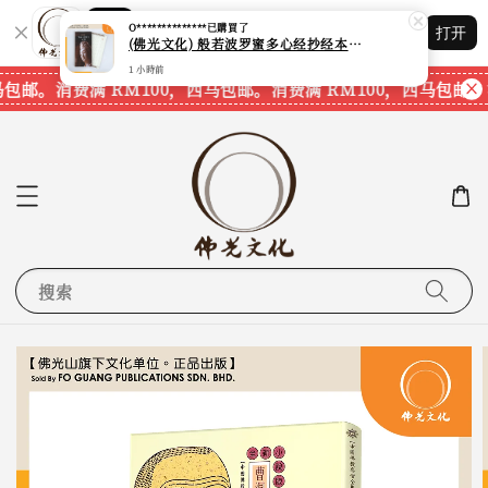
O**************
已購買了
(佛光文化) 般若波罗蜜多心经抄经本 Prajna Paramita Heart Sutra (30pcs/pack) 现货速发
Shopping: 追踪您的订单
打开
您信赖的商店
1 小時前
马包邮。
消费满 RM100，西马包邮。
消费满 RM100，西马包邮。
搜索