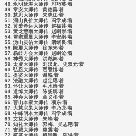
48.
永明延寿大师传
冯巧英∕着
49.
章安大师传
黄德昌∕着
50.
慧思大师传
朱晓江∕着
51.
洞山良价大师传
冯学成∕着
52.
黄檗希运大师传
赵福莲∕着
53.
黄龙慧南大师传
赵嗣崇∕着
54.
雪窦重显大师传
李安纲∕着
55.
沩山灵佑大师传
阚绪良∕着
56.
陈那大师传
徐东来∕着
57.
杨岐方会大师传
赵嗣沧∕着
58.
神秀大师传
洪鹉舞∕着
59.
太虚大师传
刘汉龙、史双元∕着
60.
弘忍大师传
贾香娟∕着
61.
提婆大师传
谢锐∕着
62.
法融大师传
赵定耀∕着
63.
怀让大师传
毛水清∕着
64.
道绰大师传
陈扬炯∕着
65.
神会大师传
章义和∕着
66.
曹山本寂大师传
项东∕着
67.
大慧宗杲大师传
李乃龙∕着
68.
中峰明本大师传
冯学成∕着
69.
文益大师传
朱峰∕着
70.
知礼大师传
郭梅、吴志翔∕着
71.
吉藏大师传
康震∕着
72.
窥基大师传
魏崇新、陈洪∕着