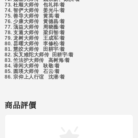
73.
杜顺大师传
包礼祥∕着
74.
智俨大师传
姜光斗∕着
75.
善导大师传
黄英∕着
76.
少康大师传
黄德昌∕着
77.
蕅益大师传
周晓薇∕着
78.
支遁大师传
梁归智∕着
79.
龙树大师传
王成军∕着
80.
昙曜大师传
李修松∕着
81.
慧皎大师传
田耕宇∕着
82.
实叉难陀大师传
田耕宇∕着
83.
竺法护大师传
高树海∕着
84.
谛闲大师传
耿敬∕着
85.
圆瑛大师传
石云∕着
86.
宗仰上人行谊
沈潜∕着
商品評價