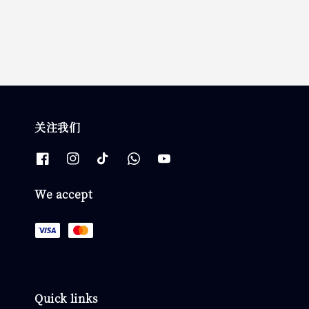
price
price
关注我们
We accept
Quick links