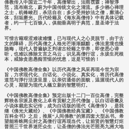
佛教传入中国近二千年，高僧辈出，法雨霑霖；禅智淨
范，流布南北，蔚为中国传统文化之清流。多少栖心禅理
之士，机锋峻烈，杀活自在；多少受持妙法之僧，廓清心
体，刮垢磨光。历代经籍及《海东高僧传》中有具体记载
者，约一千七百馀人，俱能垂高明于典范，显圣谛于法
界。
可惜古籍艰涩难读难懂，已与现代人之心灵脱节，由于古
文的障碍，历代高僧之人格光芒渐渐黮黯，佛法意境也慢
隐晦，现代人普遍缺乏判读古经籍之学养，即使悉心谛
听，也难以拂除文言之乌云，识见高僧行谊，永拔生死根
本，戒除贪恚愚痴苦恼的忧患，这是可惜的！
《中国佛教高僧全集》以历代高僧之风采再现今世为宗
旨，力求现代化、白话化、小说化、真实化，将历代高僧
道范与淨行活泼呈显，以亲切通俗的面貌，温渥现代人的
心灵，期望为现代人檥立新的智慧明灯。
《中国佛教高僧全集》预定出版十二门一百位高僧，完整
辉映各宗派及教化上卓有贡献之历代僧伽，以白话语彙及
小说体裁忠实记传，成为白话版的现代《高僧传》，是我
继《佛光大藏经》、《中国佛教经典宝藏》、《中国佛教
百科全书》之后，推展“人间佛教”的第四套大型丛书。希
望能将蛛网尘封之高僧行谊再现当代，让前贤的智慧灯炬
普照三千世界迷茫众生，让圣僧的佛法光芒照亮九洲大地