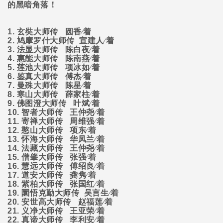
的黑暗角落！
1.
玄奘大师传
圆香∕着
2.
鸠摩罗什大师传
宣建人∕着
3.
法显大师传
陈白夜∕着
4.
惠能大师传
陈南燕∕着
5.
莲池大师传
项冰如∕着
6.
鉴真大师传
傅杰∕着
7.
曼殊大师传
陈星∕着
8.
寒山大师传
薛家柱∕着
9.
佛图澄大师传
叶斌∕着
10.
智者大师传
王仲尧∕着
11.
寄禅大师传
周维强∕着
12.
憨山大师传
项东∕着
13.
怀海大师传
华凤兰∕着
14.
法藏大师传
王仲尧∕着
15.
僧肇大师传
张强∕着
16.
慧远大师传
傅绍良∕着
17.
道安大师传
龚隽∕着
18.
紫柏大师传
张国红∕着
19.
圜悟克勤大师传
吴言生∕着
20.
安世高大师传
赵福莲∕着
21.
义净大师传
王亚荣∕着
22.
真谛大师传
李利安∕着