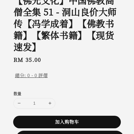
【佛光文化】中国佛教高
僧全集 51 - 洞山良价大师
传【冯学成着】【佛教书
籍】【繁体书籍】【现货
速发】
Regular
RM 35.00
price
總分:
0
-
0
評價
数量
加入购物车