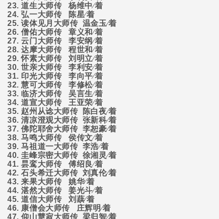
23.
道生大师传
杨维中∕着
24.
弘一大师传
陈星∕着
25.
读体见月大师传
温金玉∕着
26.
僧佑大师传
章义和∕着
27.
云门大师传
李安纲∕着
28.
达摩大师传
程世和∕着
29.
怀素大师传
刘明立∕着
30.
世亲大师传
李利安∕着
31.
印光大师传
李向平∕着
32.
慧可大师传
李修松∕着
33.
临济大师传
吴言生∕着
34.
道宣大师传
王亚荣∕着
35.
赵州从谂大师传
陈白夜∕着
36.
清凉澄观大师传
张新科∕着
37.
佛陀耶舍大师传
李恕豪∕着
38.
马鸣大师传
侯传文∕着
39.
马祖道一大师传
李浩∕着
40.
圭峰宗密大师传
徐湘灵∕着
41.
昙鸾大师传
傅绍良∕着
42.
石头希迁大师传
刘真伦∕着
43.
来果大师传
姚华∕着
44.
湛然大师传
姜光斗∕着
45.
道信大师传
刘蕻∕着
46.
康僧会大师传
庄辉明∕着
47.
仰山慧寂大师传
梁归智∕着