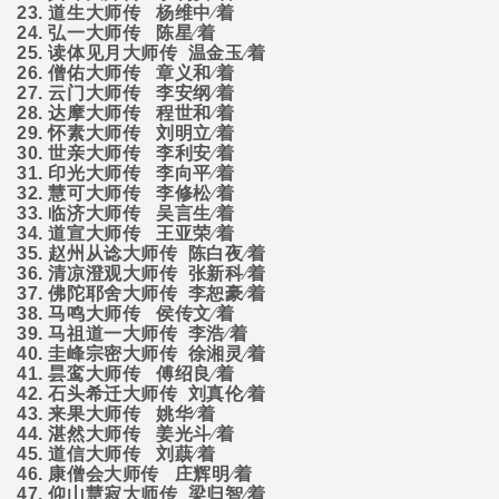
23.
道生大师传
杨维中∕着
24.
弘一大师传
陈星∕着
25.
读体见月大师传
温金玉∕着
26.
僧佑大师传
章义和∕着
27.
云门大师传
李安纲∕着
28.
达摩大师传
程世和∕着
29.
怀素大师传
刘明立∕着
30.
世亲大师传
李利安∕着
31.
印光大师传
李向平∕着
32.
慧可大师传
李修松∕着
33.
临济大师传
吴言生∕着
34.
道宣大师传
王亚荣∕着
35.
赵州从谂大师传
陈白夜∕着
36.
清凉澄观大师传
张新科∕着
37.
佛陀耶舍大师传
李恕豪∕着
38.
马鸣大师传
侯传文∕着
39.
马祖道一大师传
李浩∕着
40.
圭峰宗密大师传
徐湘灵∕着
41.
昙鸾大师传
傅绍良∕着
42.
石头希迁大师传
刘真伦∕着
43.
来果大师传
姚华∕着
44.
湛然大师传
姜光斗∕着
45.
道信大师传
刘蕻∕着
46.
康僧会大师传
庄辉明∕着
47.
仰山慧寂大师传
梁归智∕着