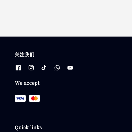
price
price
关注我们
We accept
Quick links