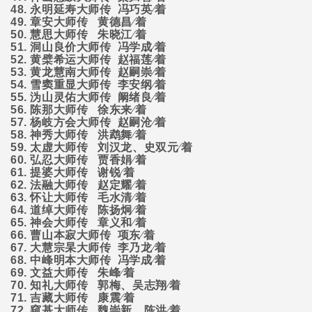
48.
永明延寿大师传
冯巧英∕着
49.
章安大师传
黄德昌∕着
50.
慧思大师传
朱晓江∕着
51.
洞山良价大师传
冯学成∕着
52.
黄檗希运大师传
赵福莲∕着
53.
黄龙慧南大师传
赵嗣崇∕着
54.
雪窦重显大师传
李安纲∕着
55.
沩山灵佑大师传
阚绪良∕着
56.
陈那大师传
徐东来∕着
57.
杨岐方会大师传
赵嗣沧∕着
58.
神秀大师传
洪鹉舞∕着
59.
太虚大师传
刘汉龙、史双元∕着
60.
弘忍大师传
贾香娟∕着
61.
提婆大师传
谢锐∕着
62.
法融大师传
赵定耀∕着
63.
怀让大师传
毛水清∕着
64.
道绰大师传
陈扬炯∕着
65.
神会大师传
章义和∕着
66.
曹山本寂大师传
项东∕着
67.
大慧宗杲大师传
李乃龙∕着
68.
中峰明本大师传
冯学成∕着
69.
文益大师传
朱峰∕着
70.
知礼大师传
郭梅、吴志翔∕着
71.
吉藏大师传
康震∕着
72.
窥基大师传
魏崇新、陈洪∕着