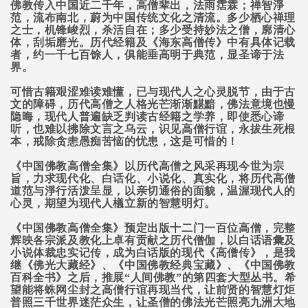
佛教传入中国近二千年，高僧辈出，法雨霑霖；禅智淨
范，流布南北，蔚为中国传统文化之清流。多少栖心禅理
之士，机锋峻烈，杀活自在；多少受持妙法之僧，廓清心
体，刮垢磨光。历代经籍及《海东高僧传》中有具体记载
者，约一千七百馀人，俱能垂高明于典范，显圣谛于法
界。
可惜古籍艰涩难读难懂，已与现代人之心灵脱节，由于古
文的障碍，历代高僧之人格光芒渐渐黮黯，佛法意境也慢
隐晦，现代人普遍缺乏判读古经籍之学养，即使悉心谛
听，也难以拂除文言之乌云，识见高僧行谊，永拔生死根
本，戒除贪恚愚痴苦恼的忧患，这是可惜的！
《中国佛教高僧全集》以历代高僧之风采再现今世为宗
旨，力求现代化、白话化、小说化、真实化，将历代高僧
道范与淨行活泼呈显，以亲切通俗的面貌，温渥现代人的
心灵，期望为现代人檥立新的智慧明灯。
《中国佛教高僧全集》预定出版十二门一百位高僧，完整
辉映各宗派及教化上卓有贡献之历代僧伽，以白话语彙及
小说体裁忠实记传，成为白话版的现代《高僧传》，是我
继《佛光大藏经》、《中国佛教经典宝藏》、《中国佛教
百科全书》之后，推展“人间佛教”的第四套大型丛书。希
望能将蛛网尘封之高僧行谊再现当代，让前贤的智慧灯炬
普照三千世界迷茫众生，让圣僧的佛法光芒照亮九洲大地