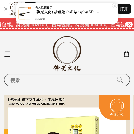
Shopping: 追踪您的订单
有人
已購買了
打开
您信赖的商店
(佛光文化) 抄经笔 Calligraphy Writing Pen CP70 现货速发
5 小時前
马包邮。
消费满 RM100，西马包邮。
消费满 RM100，西马包邮。
搜索