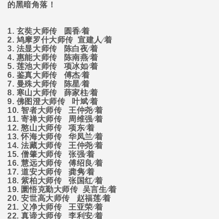
的黑暗角落！
1.
玄奘大师传
圆香∕着
2.
鸠摩罗什大师传
宣建人∕着
3.
法显大师传
陈白夜∕着
4.
惠能大师传
陈南燕∕着
5.
莲池大师传
项冰如∕着
6.
鉴真大师传
傅杰∕着
7.
曼殊大师传
陈星∕着
8.
寒山大师传
薛家柱∕着
9.
佛图澄大师传
叶斌∕着
10.
智者大师传
王仲尧∕着
11.
寄禅大师传
周维强∕着
12.
憨山大师传
项东∕着
13.
怀海大师传
华凤兰∕着
14.
法藏大师传
王仲尧∕着
15.
僧肇大师传
张强∕着
16.
慧远大师传
傅绍良∕着
17.
道安大师传
龚隽∕着
18.
紫柏大师传
张国红∕着
19.
圜悟克勤大师传
吴言生∕着
20.
安世高大师传
赵福莲∕着
21.
义净大师传
王亚荣∕着
22.
真谛大师传
李利安∕着