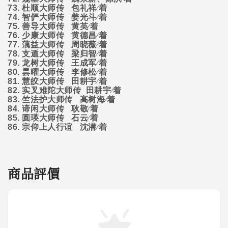
73.
杜顺大师传
包礼祥∕着
74.
智俨大师传
姜光斗∕着
75.
善导大师传
黄英∕着
76.
少康大师传
黄德昌∕着
77.
蕅益大师传
周晓薇∕着
78.
支遁大师传
梁归智∕着
79.
龙树大师传
王成军∕着
80.
昙曜大师传
李修松∕着
81.
慧皎大师传
田耕宇∕着
82.
实叉难陀大师传
田耕宇∕着
83.
竺法护大师传
高树海∕着
84.
谛闲大师传
耿敬∕着
85.
圆瑛大师传
石云∕着
86.
宗仰上人行谊
沈潜∕着
商品評價