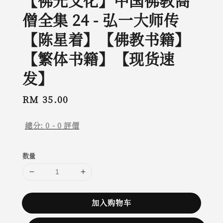
【佛光文化】中国佛教高
僧全集 24 - 弘一大师传
【陈星着】【佛教书籍】
【繁体书籍】【现货速
发】
Regular
RM 35.00
price
總分:
0
-
0
評價
数量
加入购物车