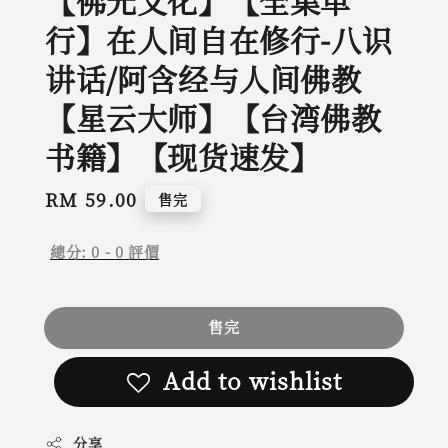
【佛光文化】【全集单
行】在人间自在修行-八识
讲话/阿含经与人间佛教
【星云大师】【台湾佛教
书籍】【现货速发】
Regular
RM 59.00
售完
price
總分:
0
-
0
評價
售完
Add to wishlist
分享