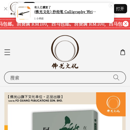
Shopping: 追踪您的订单
有人
已購買了
打开
您信赖的商店
(佛光文化) 抄经笔 Calligraphy Writing Pen CP70 现货速发
1 小時前
马包邮。
消费满 RM100，西马包邮。
消费满 RM100，西马包邮。
搜索