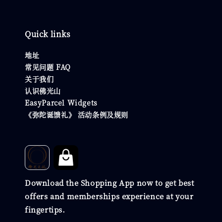
Quick links
地址
常见问题 FAQ
关于我们
认识佛光山
EasyParcel Widgets
《弥陀诞馈礼》 活动条例及规则
Download the Shopping App now to get best
offers and memberships experience at your
fingertips.