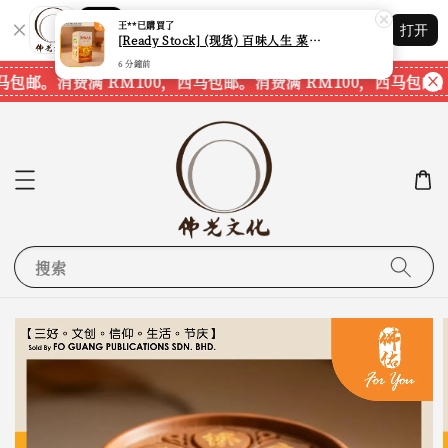
Shopping: 追踪您的订单
王**
已購買了
打开
您信赖的商店
[Ready Stock] (现货) 百味人生 菜根谭 盲盒 (本地周边) (有隐藏款) (内含星云大师法语)
6 分鐘前
马包邮。
消费满 RM100，西马包邮。
消费满 RM100，西马包邮。
搜索