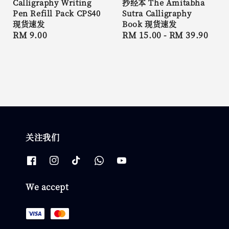
Calligraphy Writing
抄经本 The Amitabha
Pen Refill Pack CPS40
Sutra Calligraphy
现货速发
Book 现货速发
Regular
RM 9.00
Regular
RM 15.00
-
RM 39.90
price
price
关注我们
We accept