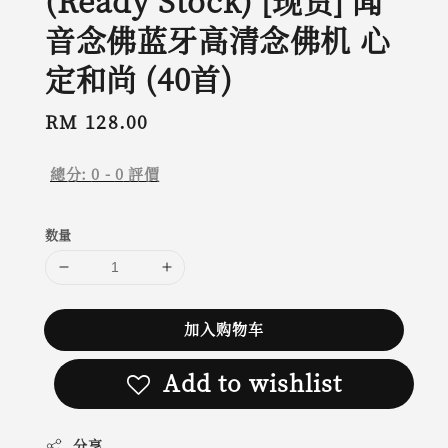
(Ready Stock) [现货] 闻
音念佛蓝牙高清念佛机 心
定和尚 (40首)
Regular
RM 128.00
price
總分:
0
-
0
評價
数量
加入购物车
Add to wishlist
分享