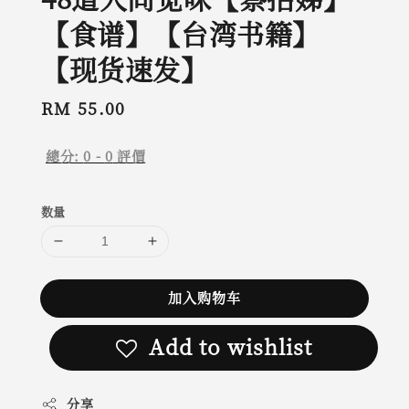
【食谱】【台湾书籍】
【现货速发】
Regular
RM 55.00
price
總分:
0
-
0
評價
数量
加入购物车
Add to wishlist
分享