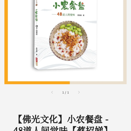
1
/
1
【佛光文化】小农餐盘 -
48道人间觉味【蔡招娣】