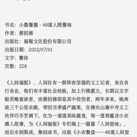
书名：小農餐盤 - 48道人間覺味
作者：蔡招娣
出版社：福報文化股份有限公司
出版日期：2022/07/01
文字：繁体
页数：228
《人间福报》、人间社有一群阵容坚强的义工记者，来自各
行各业，他们有丰富社会经验，加上行佛愿力，长期以文字
般若飨宴读者，而蔡招娣即是其中佼佼者，两年多来，她奔
波三千公里农路，带回当季盛产蔬果，在佛光山惠中寺义工
伙伴巧手烹调下，化为一道道美味蔬食，每一道皆蕴含小农
感人故事，为《人间福报》专栏端上一篇篇「人间觉味」，
而后水到渠成，集结成书，出版《小农餐盘──48道人间觉