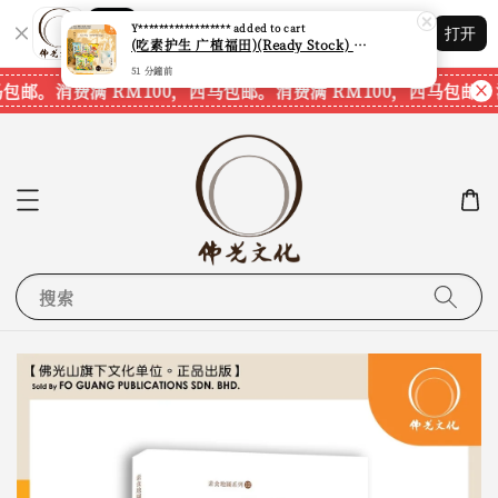
Shopping: 追踪您的订单
Y******************
added to cart
打开
您信赖的商店
(吃素护生 广植福田)(Ready Stock) [现货] 养生菌汤包系列 (素食系列 配套三) (三七须根) (人参) (天麻) (灵芝) (石斛)
51 分鐘前
马包邮。
消费满 RM100，西马包邮。
消费满 RM100，西马包邮。
搜索