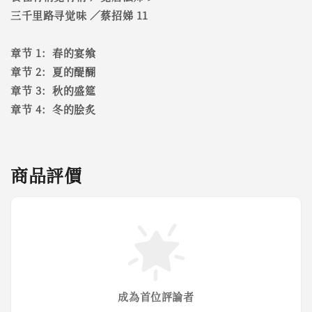
三千里路寻觉味 ／蔡招娣 11
章节 1：春的宴飨
章节 2：夏的醍醐
章节 3：秋的盛筵
章节 4：冬的脍炙
商品評價
成為首位評論者