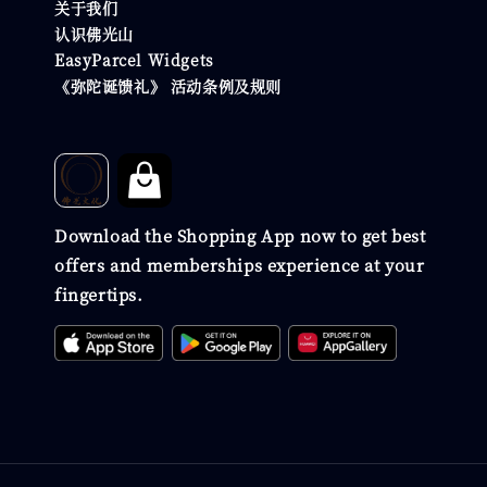
关于我们
认识佛光山
EasyParcel Widgets
《弥陀诞馈礼》 活动条例及规则
Download the Shopping App now to get best
offers and memberships experience at your
fingertips.