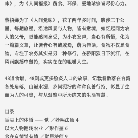
味》，为《人间福报》蔬食、环保、爱地球宗旨尽份心力。
蔡招娣为了《人间觉味》，花了两年多时间，跋涉三千公
里，每趟旅程，沿途风景与人物，皆有意境，如忆起同为农
人的父母，更能感同身受，为小农发声，当心有所悟，化为
一篇篇文章，让读者心有戚戚焉，蔚为佳话。食物不仅是食
物，专注于农务其实是另一种修行，在骄阳烈日下流汗，在
风雨飘摇中坚持，实实在在的咀嚼人生。
48道食谱，48则或更多脍炙人口的故事，记载着散落在台湾
各处角落，山巅水湄、乡间泥泞的种种良善行持，彰显了生
而为人的可贵，与从艰难中所历练来的生活智慧。
目录
舌尖上的体悟 —— 觉 ／妙熙法师 4
以大人物翻转农业 ／彭作奎 6
食在有情觉有情 ／觉居法师 9