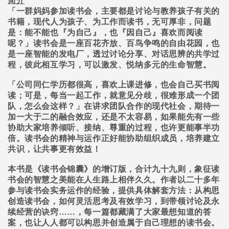
简介
「一群妈妈参加读书会，主要都是讨论与教养孩子有关的
书籍，现代人为孩子、为工作而读书，无可厚非，问题
是：能不能也『为自己』，也『因自己』喜欢而阅读
呢？」读书会是一座百花齐放、百鸟争鸣的自由花园，也
是一座智能的发电厂，透过讨论分享、对话思辨的共学过
程，彼此相互学习，可以激发、悦纳多元的生命智慧。
「公司同仁学历都很高，喜欢上课进修，也会自己买书阅
读；可是，每当一起工作，就意见分歧，很难形成一个团
队，怎么会这样？」在讲求团队合作的现代社会，期待一
加一大于二的融合效应，还是不太容易，如果能先有一些
协助大家培养倾听、接纳、尊重的过程，也许更能事半功
倍。读书会的精神与运作正好能协助组织成员，培养建立
共识，让共事更有效益！
本书是《读书会锦囊》的增订版，合计九十九则，象征读
书会的智慧之美能在人生路上相伴久久。作者以二十多年
参与读书会实务运作的经验，提供具体解套方法：从构思
创造读书会，如何灵活思考及有效学习，到带领讨论及永
续经营的诀窍
……
，每一篇都藏满了大家最想知道的答
案，也让人人都可以构思并创造属于自己理想的读书会。