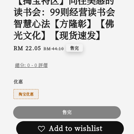
【掏宝特区】向往美感的
读书会：99则经营读书会
智慧心法【方隆彰】【佛
光文化】【现货速发】
Sale
RM 22.05
Regular
售完
RM 44.10
price
price
總分:
0
-
0
評價
优惠
掏宝优惠
售完
Add to wishlist