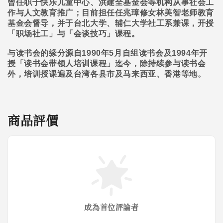
曾任职于快乐儿童中心、洪建全基金会等机构从事社会工
作与人文教育推广；目前担任任兆璋修女林美智老师教育
基金会督导，并于台北大学、辅仁大学社工系兼课，开授
「职场社工」与「会谈技巧」课程。
与读书会的缘分源自
1990
年
5
月自组读书会及
1994
年开
授「读书会带领人培训课程」迄今，除持续参与读书会
外，培训授课遍及台湾各县市及马来西亚、香港等地。
商品評價
成為首位評論者