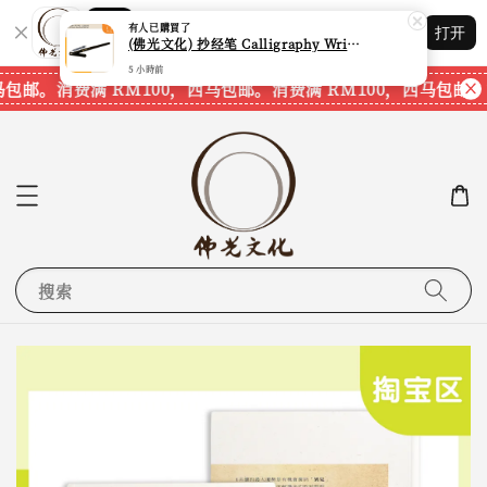
Shopping: 追踪您的订单
有人
已購買了
打开
您信赖的商店
(佛光文化) 抄经笔 Calligraphy Writing Pen CP70 现货速发
5 小時前
马包邮。
消费满 RM100，西马包邮。
消费满 RM100，西马包邮。
搜索