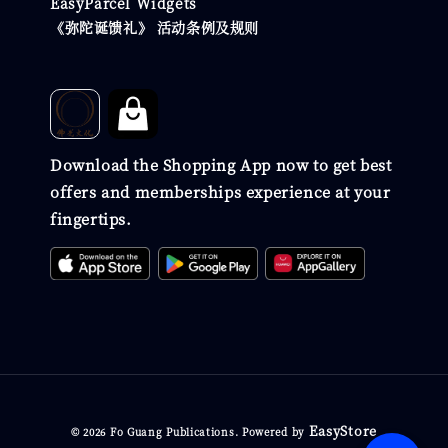
EasyParcel Widgets
《弥陀诞馈礼》 活动条例及规则
Download the Shopping App now to get best
offers and memberships experience at your
fingertips.
EasyStore
© 2026 Fo Guang Publications. Powered by