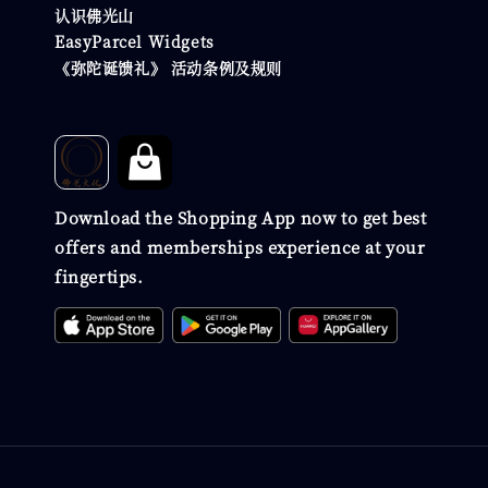
认识佛光山
EasyParcel Widgets
《弥陀诞馈礼》 活动条例及规则
Download the Shopping App now to get best
offers and memberships experience at your
fingertips.