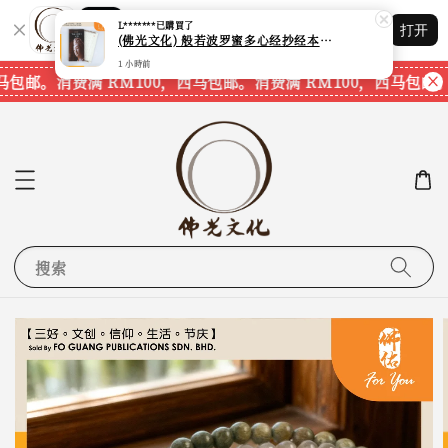
Shopping: 追踪您的订单
L*******
已購買了
打开
您信赖的商店
(佛光文化) 般若波罗蜜多心经抄经本 Prajna Paramita Heart Sutra (30pcs/pack) 现货速发
1 小時前
马包邮。
消费满 RM100，西马包邮。
消费满 RM100，西马包邮。
搜索