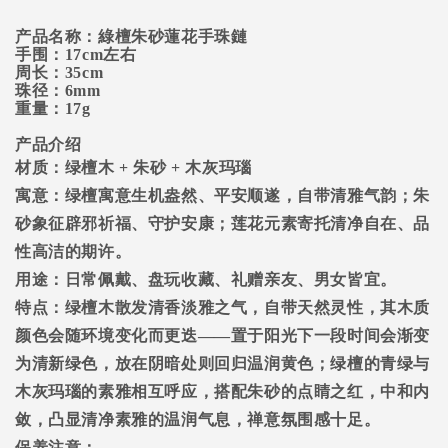
产品名称：綠檀朱砂蓮花手珠鏈
手围：17cm左右
周长：35cm
珠径：6mm
重量：17g
产品介绍
材质：绿檀木 + 朱砂 + 木灰玛瑙
寓意：绿檀寓意生机盎然、平安顺遂，自带清雅气韵；朱
砂象征辟邪祈福、守护安康；莲花元素寄托清净自在、品
性高洁的期许。
用途：日常佩戴、盘玩收藏、礼赠亲友、男女皆宜。
特点：绿檀木散发清香淡雅之气，自带天然灵性，其木质
颜色会随环境变化而更迭——置于阳光下一段时间会渐变
为清新绿色，放在阴暗处则回归温润黄色；绿檀的青绿与
木灰玛瑙的素雅相互呼应，搭配朱砂的点睛之红，中和内
敛，凸显清净素雅的温润气息，禅意氛围感十足。
保养注意：