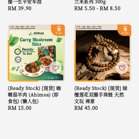
像一生平安车挂
兰米系列 300g
Regular
RM 39.90
Regular
RM 5.50
-
RM 8.50
price
price
(Ready Stock) [现货] 咖
(Ready Stock) [现货] 绿
喱菇羊肉 (Ahimsa) (即
檀莲花双圈手珠链 天然
食包) (懒人包)
文玩 禅意
Regular
RM 15.00
Regular
RM 45.00
price
price