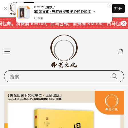
Shopping: 追踪您的订单
A*******
已購買了
打开
您信赖的商店
(佛光文化) 般若波罗蜜多心经抄经本 Prajna Paramita Heart Sutra (30pcs/pack) 现货速发
2 小時前
马包邮。
消费满 RM100，西马包邮。
消费满 RM100，西马包邮。
搜索