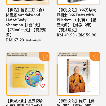
【佛佑】檀香三好 2合1
【佛光文化】366天与大
沐浴露 Sandalwood
师相会 366 Days with
Hair&Body
Wisdom （中/英）【星
Shampoo【1套3支】
云大师】【佛教书籍】
【750ml一支】【现货速
【现货速发】
发】
Regular
RM 49.90
-
RM 59.90
Sale
RM 67.23
Regular
RM 74.70
price
price
price
【佛光文化】星云说喻
【佛光文化】传灯 【佛
中英对照版 (2) Bodhi
教书籍】【简体书籍】