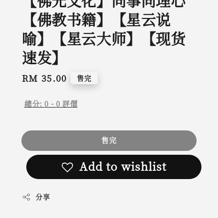
【佛光文化】同事同理心
【佛教书籍】【星云说
喻】【星云大师】【现货
速发】
Regular
RM 35.00
售完
price
總分:
0
-
0
評價
售完
Add to wishlist
分享