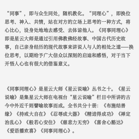
“同事”，即与众生同处，随机教化。“同理心”，即换位
思考、神入、共情，站在对方的立场上思考的一种方式，将
心比心，设身处地地去感受、去体谅他人。《同事同理心》
即是星云大师是通过引用佛教佛经故事、中国古代历史故
事，自己亲身经历的现代故事来讲说人与人的相处之道——换
位思考，以期给予广大信众以深刻的启迪和感悟，对于当下
开悟人心也有很大的借鉴意义。
《同事同理心》是星云大师《星云说喻》丛书之十。《星云
说喻》是集星云大师在电视台“星云说喻”栏目中所讲的古
今中外近千则譬喻故事而成。全书共分十册：《布施结善
缘》《持戒大自在》《忍辱成大器》《精进得成功》《禅定
治乱心》《般若心安住》《慈悲力无穷》《喜舍心豁达》
《爱语播欢喜》《同事同理心》。