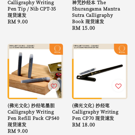
Calligraphy Writing
神咒抄经本 The
Pen Tip / Nib CPT-35
Shurangama Mantra
现货速发
Sutra Calligraphy
Regular
RM 9.00
Book 现货速发
Regular
RM 15.00
price
price
(佛光文化) 抄经笔墨胆
(佛光文化) 抄经笔
Calligraphy Writing
Calligraphy Writing
Pen Refill Pack CPS40
Pen CP70 现货速发
现货速发
Regular
RM 18.00
Regular
RM 9.00
price