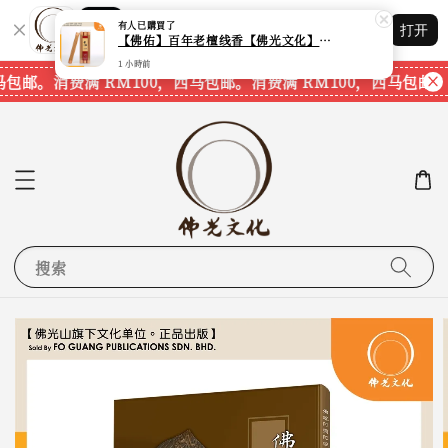
有人
已購買了
Shopping: 追踪您的订单
打开
【佛佑】百年老檀线香【佛光文化】【现货速发】
您信赖的商店
1 小時前
马包邮。
消费满 RM100，西马包邮。
消费满 RM100，西马包邮。
搜索