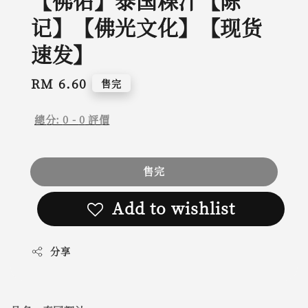
【佛佑】泰国粿汁【陈
记】【佛光文化】【现货
速发】
Regular
RM 6.60
售完
price
總分:
0
-
0
評價
售完
Add to wishlist
分享