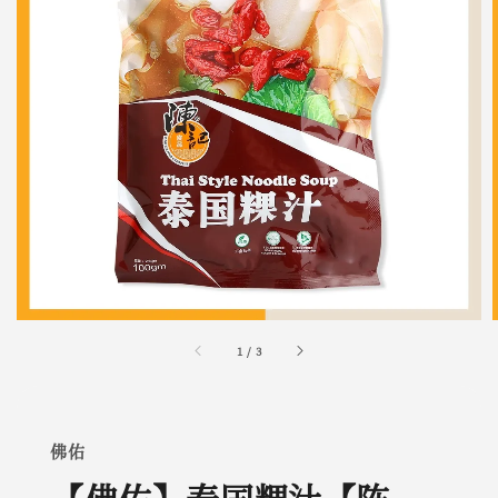
1
/
3
佛佑