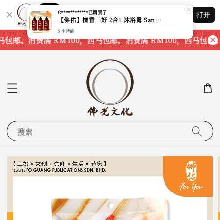
Shopping: 追踪您的订单
C************
已購買了
打开
您信赖的商店
【佛佑】檀香三好 2合1 沐浴露 Sandalwood Hair&Body Shampoo【1套3支】【750ml一支】【现货速发】
5 小時前
马包邮。
消费满 RM100，西马包邮。
消费满 RM100，西马包邮。
搜索