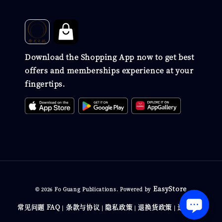
Download the Shopping App now to get best
offers and memberships experience at your
fingertips.
EasyStore
© 2026 Fo Guang Publications. Powered by
常见问题 FAQ
条款与协议
隐私政策
退换货政策
送货政策
|
|
|
|