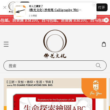
Shopping: 追踪您的订单
有人
已購買了
打开
您信赖的商店
(佛光文化) 抄经笔 Calligraphy Writing Pen CP70 现货速发
2 小時前
马包邮。
消费满 RM100，西马包邮。
消费满 RM100，西马包邮。
搜索