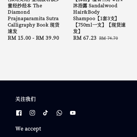
蜜经抄经本 The
沐浴露 Sandalwood
Diamond
Hair&Body
Prajnaparamita Sutra
Shampoo【1套3支】
Calligraphy Book 现货
【750ml一支】【现货速
速发
发】
Regular
RM 15.00
-
RM 39.90
Sale
RM 67.23
Regular
RM 74.70
price
price
price
关注我们
We accept