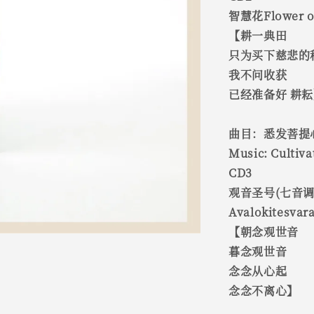
智慧花Flower o
【耕一典田
只为买下慈悲的
我不问收获
已经准备好 耕
曲目：悉发菩提心
Music: Cultiv
CD3
观音圣号(七音调) H
Avalokitesvar
【朝念观世音
暮念观世音
念念从心起
念念不离心】