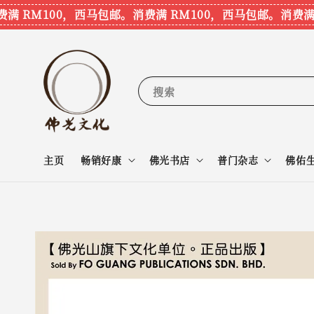
 RM100，西马包邮。
消费满 RM100，西马包邮。
消费满 R
搜索
主页
畅销好康
佛光书店
普门杂志
佛佑