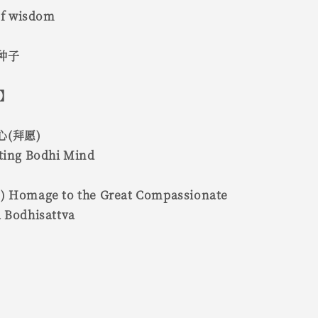
f wisdom
种子
耘】
(拜愿)
ating Bodhi Mind
omage to the Great Compassionate
a Bodhisattva