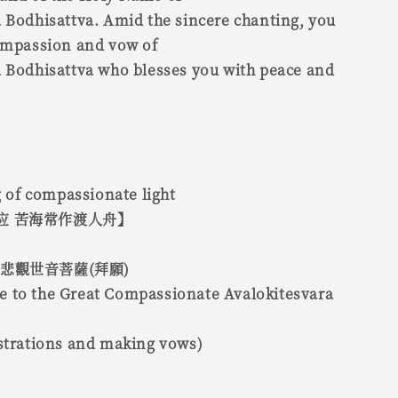
 Bodhisattva. Amid the sincere chanting, you
compassion and vow of
a Bodhisattva who blesses you with peace and
of compassionate light
应 苦海常作渡人舟】
悲觀世音菩薩(拜願)
 to the Great Compassionate Avalokitesvara
ostrations and making vows)