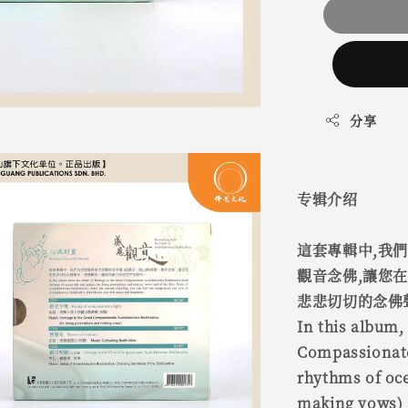
分享
专辑介绍
這套專輯中,我
觀音念佛,讓您在
悲悲切切的念佛
In this album,
Compassionate
rhythms of oce
making vows) 