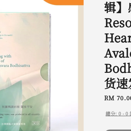
辑】
Reso
Hear
Aval
Bod
货速
Regular
RM 70.0
price
總分:
0
-
0