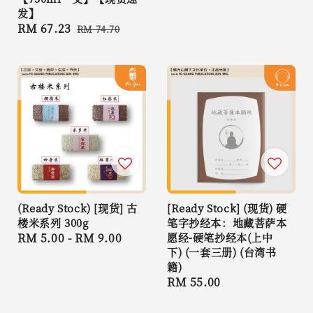
发】
Sale
RM 67.23
Regular
RM 74.70
price
price
(Ready Stock) [现货] 古
[Ready Stock] (现货) 硬
楼米系列 300g
笔字抄经本：地藏菩萨本
Regular
RM 5.00
-
RM 9.00
愿经-硬笔抄经本(上中
下) (一套三册) (台湾书
price
籍)
Regular
RM 55.00
price