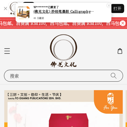
Shopping: 追踪您的订单
W*********
已購買了
打开
您信赖的商店
(佛光文化) 抄经笔墨胆 Calligraphy Writing Pen Refill Pack CPS40 现货速发
43 分鐘前
马包邮。
消费满 RM100，西马包邮。
消费满 RM100，西马包邮。
搜索