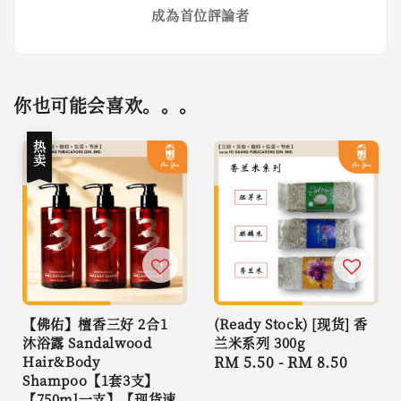
成為首位評論者
你也可能会喜欢。。。
热卖
【佛佑】檀香三好 2合1
(Ready Stock) [现货] 香
沐浴露 Sandalwood
兰米系列 300g
Hair&Body
Regular
RM 5.50
-
RM 8.50
Shampoo【1套3支】
price
【750ml一支】【现货速