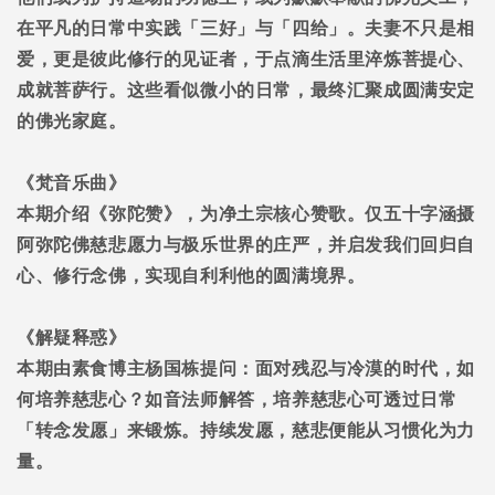
在平凡的日常中实践「三好」与「四给」。夫妻不只是相
爱，更是彼此修行的见证者，于点滴生活里淬炼菩提心、
成就菩萨行。这些看似微小的日常，最终汇聚成圆满安定
的佛光家庭。
《梵音乐曲》
本期介绍《弥陀赞》，为净土宗核心赞歌。仅五十字涵摄
阿弥陀佛慈悲愿力与极乐世界的庄严，并启发我们回归自
心、修行念佛，实现自利利他的圆满境界。
《解疑释惑》
本期由素食博主杨国栋提问：面对残忍与冷漠的时代，如
何培养慈悲心？如音法师解答，培养慈悲心可透过日常
「转念发愿」来锻炼。持续发愿，慈悲便能从习惯化为力
量。