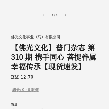
1
/
8
佛光文化事业（马）有限公司
【佛光文化】普门杂志 第
310 期 携手同心 菩提眷属
幸福传承【现货速发】
Regular
RM 12.70
price
總分:
0
-
0
評價
数量