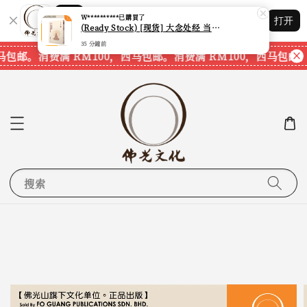
Shopping: 追踪您的订单
W**********
已購買了
打开
您信赖的商店
(Ready Stock) [现货] 大念处经 当代正念与古老智慧相遇 (佛教徒必读经典04) (觉明法师) (台湾繁体书籍)
35 分鐘前
马包邮。
消费满 RM100，西马包邮。
消费满 RM100，西马包邮。
搜索