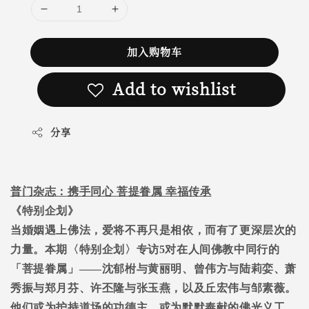
加入购物车
Add to wishlist
分享
普门杂志：携手同心 菩提眷属 幸福传承
《特别企划》
当婚姻遇上佛法，爱将不再只是相依，而有了更深层次的
力量。本期〈特别企划〉专访5对在人间佛教中同行的
「菩提眷属」——沈郁柎与黄丽明、曾伟方与陆莉娈、萧
秀振与郑月芬、许丕隆与张玉燕，以及丘宏伟与邹素薇。
他们或为护持道场的功德主，或为默默奉献的佛光义工，