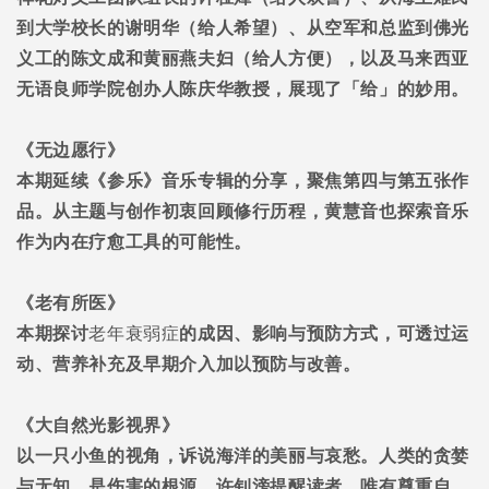
到大学校长的谢明华（给人希望）、从空军和总监到佛光
义工的陈文成和黄丽燕夫妇（给人方便），以及马来西亚
无语良师学院创办人陈庆华教授，
展现了「
给
」
的妙用。
《无边愿行》
本期延续《参乐》音乐专辑的分享，聚焦第四与第五张作
品。从主题与创作初衷回顾修行历程，黄慧音也探索音乐
作为内在疗愈工具的可能性。
《老有所医》
本期
探讨
老年衰弱症
的成因、影响与预防方式，可透过运
动、营养补充及早期介入加以预防与改善。
《大自然光影视界》
以一只小鱼的视角，诉说海洋的美丽与哀愁。人类的贪婪
与无知，是伤害的根源。许
钊滂提醒读者，
唯有尊重自