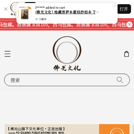
Shopping: 追踪您的订单
I******
added to cart
打开
您信赖的商店
(佛光文化) 地藏菩萨本愿经抄经本 The Original Vows of Ksitigarbha Bodhisattva Sutra Calligraphy Book 现货速发
31 分鐘前
马包邮。
消费满 RM100，西马包邮。
消费满 RM100，西马包邮。
搜索