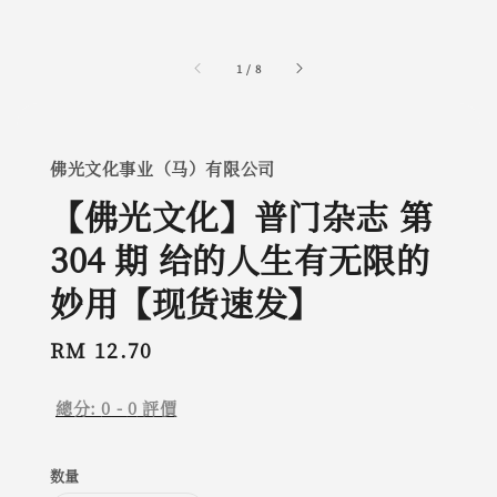
1
/
8
佛光文化事业（马）有限公司
【佛光文化】普门杂志 第
304 期 给的人生有无限的
妙用【现货速发】
Regular
RM 12.70
price
總分:
0
-
0
評價
数量