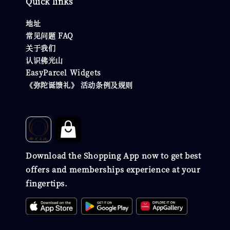
Quick links
地址
常见问题 FAQ
关于我们
认识佛光山
EasyParcel Widgets
《弥陀诞馈礼》 活动条例及规则
Download the Shopping App now to get best
offers and memberships experience at your
fingertips.