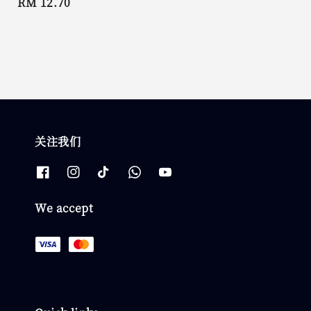
Regular
RM 12.70
price
price
关注我们
We accept