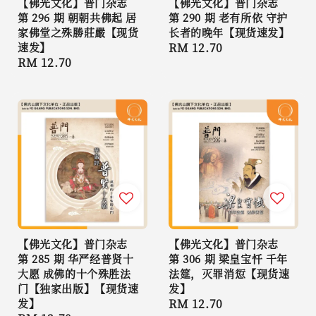
【佛光文化】普门杂志
【佛光文化】普门杂志
第 296 期 朝朝共佛起 居
第 290 期 老有所依 守护
家佛堂之殊勝莊嚴【现货
长者的晚年【现货速发】
速发】
Regular
RM 12.70
Regular
RM 12.70
price
price
【佛光文化】普门杂志
【佛光文化】普门杂志
第 285 期 华严经普贤十
第 306 期 梁皇宝忏 千年
大愿 成佛的十个殊胜法
法筵，灭罪消愆【现货速
门【独家出版】【现货速
发】
发】
Regular
RM 12.70