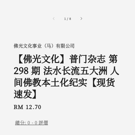
1
/
8
佛光文化事业（马）有限公司
【佛光文化】普门杂志 第
298 期 法水长流五大洲 人
间佛教本土化纪实【现货
速发】
Regular
RM 12.70
price
總分:
0
-
0
評價