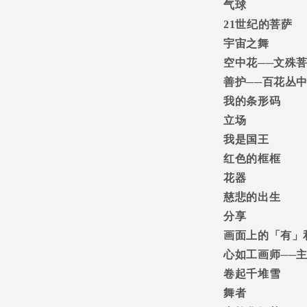
气球
21
世纪的菩萨
宇宙之舞
空中花
──
文殊
善护
──
百花丛
我的条形码
立场
我是国王
红色的框框
花器
慈悲的出生
分享
画面上的「有」
心如工画师
──
卷起千堆雪
舞者