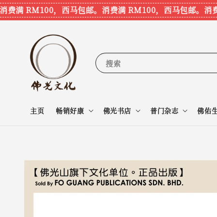
满 RM100，西马包邮。
消费满 RM100，西马包邮。
消费满 
搜索
主页
畅销好康
佛光书店
普门杂志
佛佑