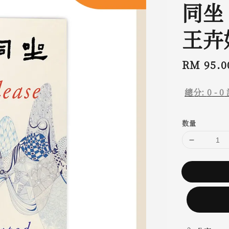
同坐 P
王卉
Regular
RM 95.0
price
總分:
0
-
0
数量