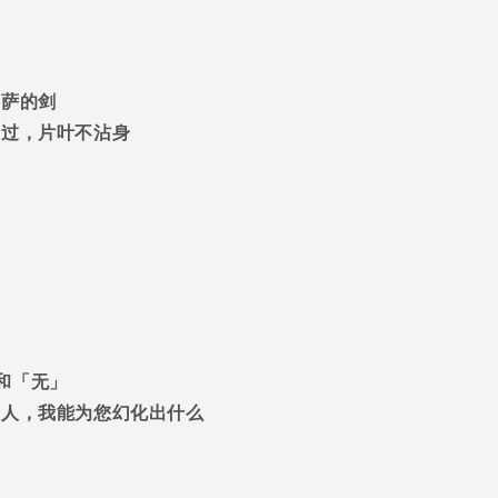
菩萨的剑
中过，片叶不沾身
和「无」
主人，我能为您幻化出什么