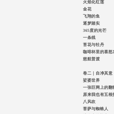
火焰化红莲
金花
飞翔的鱼
逐梦踏实
365
度的光芒
一条线
苔花与牡丹
咖啡杯里的喜怒
慈航普渡
卷二｜自净其意
娑婆世界
一张巨网上的翻
原来我也有五根
八风吹
菩萨与蜘蛛人