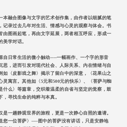
一本融合图像与文字的艺术创作集，由作者以细腻的笔
，记录过去几年对生活、情感与心灵的观察与体会。书
皆由图画起笔，再由文字延展，两者相互呼应，形成一
的美学对话。
源自日常生活的微小触动
──
一幅画作、一个字的形音
沉思，进而引发对现代社会、人际关系、内在情绪与自
例如〈皮影戏之舞〉揭示了留白中的深意，〈花果山之
心灵寓言。其他如〈
5
元和
500
元的快乐〉、〈菩萨与蜘
是什么〉等篇章，交织着温柔的自省与坚定的觉察，鼓
下，寻找生命的纯粹与本真。
仅是一趟静观世界的旅程，更是一次静心自照的邀请。
送您一位菩萨〉
──
图中的菩萨没有讲话，只是安静地