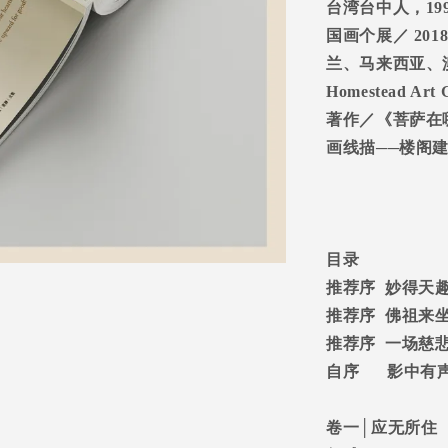
台湾台中人，
19
国画个展／
2018
兰、马来西亚、
Homestead Art G
著作／《菩萨在
画线描
──
楼阁
目录
推荐序
妙得天
推荐序
佛祖来
推荐序
一场慈
自序
影中有
卷一
│
应无所住