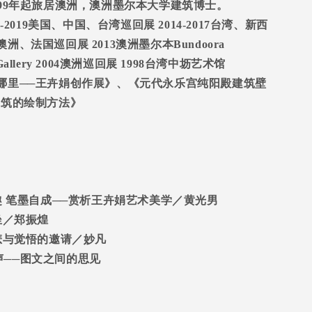
99
年起旅居澳洲，澳洲墨尔本大学建筑博士。
-2019
美国、中国、台湾巡回展
2014-2017
台湾、新西
澳洲、法国巡回展
2013
澳洲墨尔本
Bundoora
allery 2004
澳洲巡回展
1998
台湾中坜艺术馆
哪里
──
王卉娟创作展》、《元代永乐宫纯阳殿建筑壁
建筑的绘制方法》
趣
笔墨自成
──
赏析王卉娟艺术美学／黄光男
坐／郑振煌
悲与觉悟的邀请／妙凡
声
──
图文之间的思见