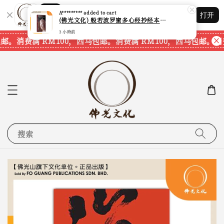
Shopping: 追踪您的订单
A*********
added to cart
打开
您信赖的商店
(佛光文化) 般若波罗蜜多心经抄经本 Prajna Paramita Heart Sutra (30pcs/pack) 现货速发
3 小時前
邮。
消费满 RM100，西马包邮。
消费满 RM100，西马包邮。
消
搜索