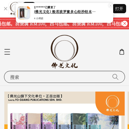
Shopping: 追踪您的订单
L*******
已購買了
打开
您信赖的商店
(佛光文化) 般若波罗蜜多心经抄经本 Prajna Paramita Heart Sutra (30pcs/pack) 现货速发
4 小時前
马包邮。
消费满 RM100，西马包邮。
消费满 RM100，西马包邮。
搜索