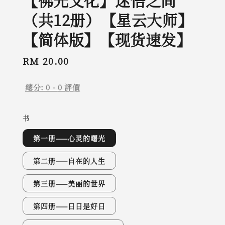
【佛光文化】迷悟之间
（共12册）【星云大师】
【简体版】【现货速发】
Regular
RM 20.00
price
總分:
0
-
0
評價
书
第一册——心灵的曙光
第二册——自在的人生
第三册——美丽的世界
第四册——日日是好日