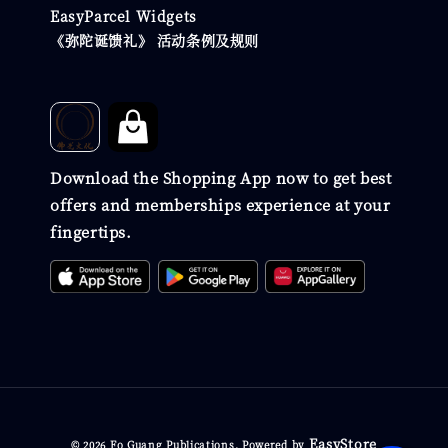
EasyParcel Widgets
《弥陀诞馈礼》 活动条例及规则
Download the Shopping App now to get best
offers and memberships experience at your
fingertips.
EasyStore
© 2026 Fo Guang Publications. Powered by