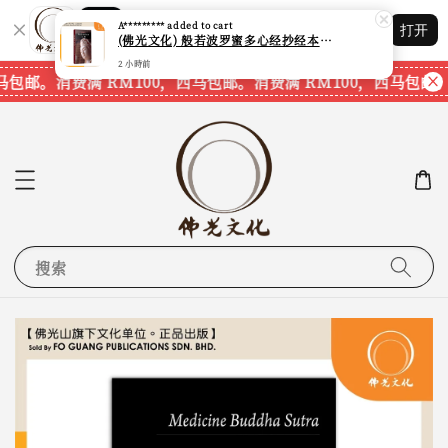
Shopping: 追踪您的订单
A*********
added to cart
打开
您信赖的商店
(佛光文化) 般若波罗蜜多心经抄经本 Prajna Paramita Heart Sutra (30pcs/pack) 现货速发
2 小時前
马包邮。
消费满 RM100，西马包邮。
消费满 RM100，西马包邮。
搜索