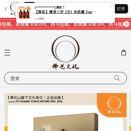
Shopping: 追踪您的订单
L*************
已購買了
打开
您信赖的商店
【佛佑】檀香三好 2合1 沐浴露 Sandalwood Hair&Body Shampoo【1套3支】【750ml一支】【现货速发】
1 小時前
马包邮。
消费满 RM100，西马包邮。
消费满 RM100，西马包邮。
搜索