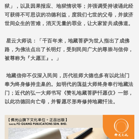
狱」，以及因果报应、地狱情状等；并强调受持读诵此经
可获得不可思议的功德利益，度我们七世的父母，并拔济
世间众生的苦难，消灭无量的罪业，让大家皆共成佛道。
星云大师说：「千百年来，地藏菩萨为世人指出了成佛
路，为佛法点出了长明灯，受到民间广大的尊崇与信仰，
被尊称为『大愿王』。」
地藏信仰不仅深入民间，历代祖师大德也多有以此法门
奉为终身修持圭臬的。如明代的蕅益大师终身奉行地藏法
门；近代的弘一大师书写《赞礼地藏菩萨忏愿仪》一部，
以此功德回向亡母，并誓愿尽形寿修持地藏忏法。