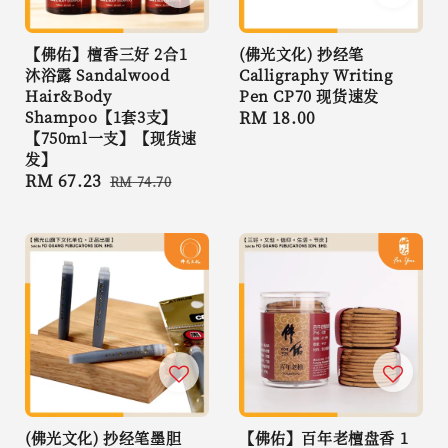
【佛佑】檀香三好 2合1
(佛光文化) 抄经笔
沐浴露 Sandalwood
Calligraphy Writing
Hair&Body
Pen CP70 现货速发
Shampoo【1套3支】
Regular
RM 18.00
【750ml一支】【现货速
price
发】
Sale
RM 67.23
Regular
RM 74.70
price
price
(佛光文化) 抄经笔墨胆
【佛佑】百年老檀盘香 1