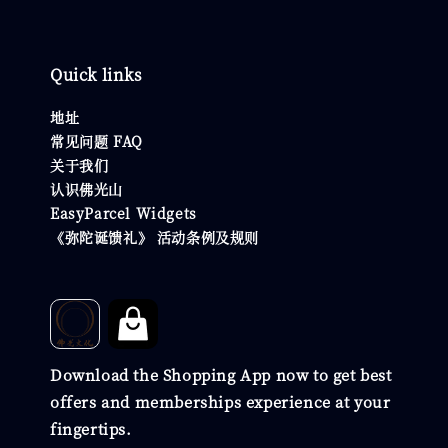
Quick links
地址
常见问题 FAQ
关于我们
认识佛光山
EasyParcel Widgets
《弥陀诞馈礼》 活动条例及规则
Download the Shopping App now to get best
offers and memberships experience at your
fingertips.