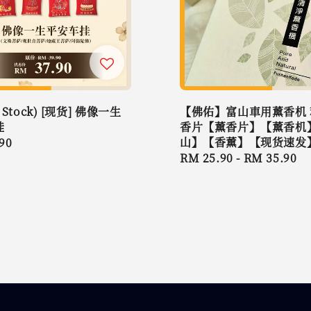
y Stock) [现货] 佛像一生
【佛佑】富山車用薰香机 
挂
香片【薰香片】【薰香机
山】【香薰】【现货速发
r
90
Regular
RM 25.90
-
RM 35.90
price