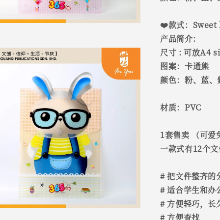
❤️款式：Swee
产品简介:
尺寸 : 可放A4 
图案：卡通熊
颜色：粉、蓝、
材质：PVC
1套售卖 （可爱兔
一款式有12个
# 把文件整齐的
# 适合学生和
# 方便轻巧，长
# 方便查找