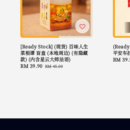
[Ready Stock] (现货) 百味人生
(Read
菜根谭 盲盒 (本地周边) (有隐藏
平安车
款) (内含星云大师法语)
Regula
RM 39.
Sale
RM 39.90
Regular
price
RM 45.00
price
price