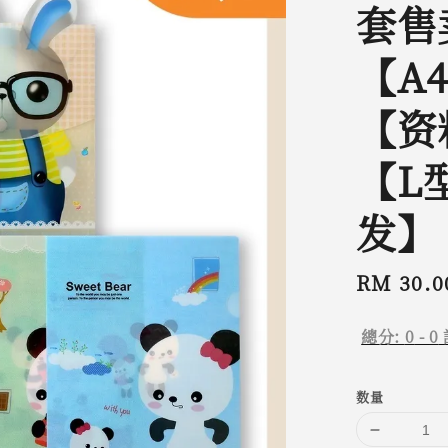
套售
【A
【资
【L
发】
Regular
RM 30.0
price
總分:
0
-
0
数量