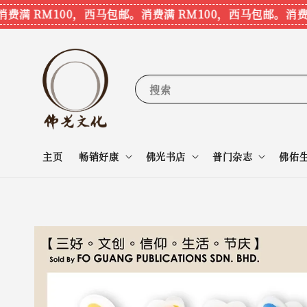
 RM100，西马包邮。
消费满 RM100，西马包邮。
消费满 R
搜索
主页
畅销好康
佛光书店
普门杂志
佛佑