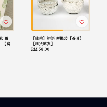
和 薰
【佛佑】初语 便携装【茶具】
】【富
【现货速发】
】
Regular
RM 58.00
price