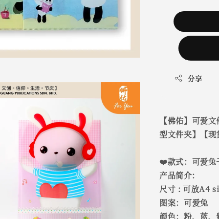
分享
【佛佑】可爱文
型文件夹】【现
❤️款式：可爱兔
产品简介:
尺寸 : 可放A4 
图案：可爱兔
颜色：粉、蓝、