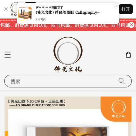
Shopping: 追踪您的订单
W*********
已購買了
打开
您信赖的商店
(佛光文化) 抄经笔墨胆 Calligraphy Writing Pen Refill Pack CPS40 现货速发
4 小時前
包邮。
消费满 RM100，西马包邮。
消费满 RM100，西马包邮。
搜索