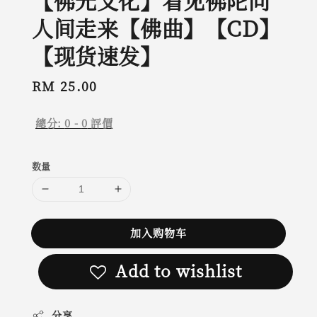
【佛光文化】看见佛陀向
人间走来【佛曲】【CD】
【现货速发】
Regular
RM 25.00
price
總分:
0
-
0
評價
数量
加入购物车
Add to wishlist
分享