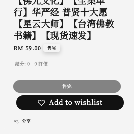
【佛光文化】【全集单
行】华严经 普贤十大愿
【星云大师】【台湾佛教
书籍】【现货速发】
Regular
RM 59.00
售完
price
總分:
0
-
0
評價
售完
Add to wishlist
分享