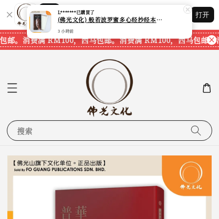
Shopping: 追踪您的订单
L*******
已購買了
打开
您信赖的商店
(佛光文化) 般若波罗蜜多心经抄经本 Prajna Paramita Heart Sutra (30pcs/pack) 现货速发
3 小時前
包邮。
消费满 RM100，西马包邮。
消费满 RM100，西马包邮。
消
搜索