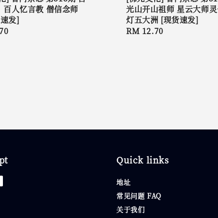
：百人忆言教 僧信念师
光山开山祖师 星云大师灵
货速发]
灯五大洲 [现货速发]
r
70
Regular
RM 12.70
price
pt
Quick links
地址
常见问题 FAQ
关于我们