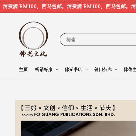
消费满 RM100，西马包邮。
消费满 RM100，西马包邮。
消费
搜索
主页
畅销好康
佛光书店
普门杂志
佛佑