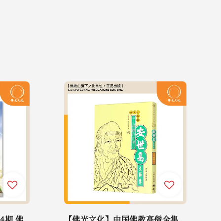
4期 佛
【佛光文化】中国佛教高僧全集