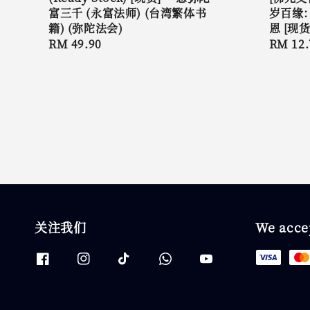
富三千 (永富法师) (台湾繁体书
岁百缘
籍) (弥陀法会)
恩 [现
Regular
RM 49.90
Regula
RM 12.
price
price
关注我们
We acce