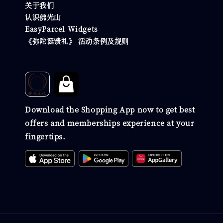
关于我们
认识佛光山
EasyParcel Widgets
《弥陀诞馈礼》 活动条例及规则
Download the Shopping App now to get best
offers and memberships experience at your
fingertips.