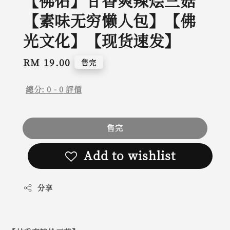
【佛佑】甘香爽辣烩三菇
【素味无穷懒人包】【佛
光文化】【现货速发】
Regular
RM 19.00
售完
price
總分:
0
-
0
評價
售完
Add to wishlist
分享