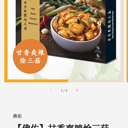
1
/
6
佛佑