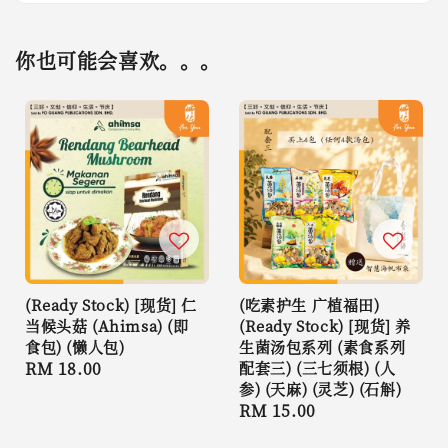
你也可能会喜欢。。。
(Ready Stock) [现货] 仁
(吃素护生 广植福田)
当候头菇 (Ahimsa) (即
(Ready Stock) [现货] 养
食包) (懒人包)
生菌汤包系列 (素食系列
Regular
RM 18.00
配套三) (三七须根) (人
参) (天麻) (灵芝) (石斛)
price
Regular
RM 15.00
price