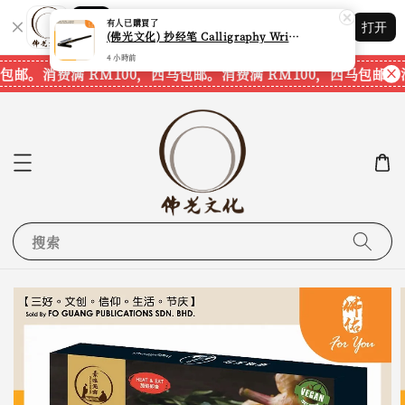
Shopping: 追踪您的订单
有人
已購買了
打开
您信赖的商店
(佛光文化) 抄经笔 Calligraphy Writing Pen CP70 现货速发
4 小時前
包邮。
消费满 RM100，西马包邮。
消费满 RM100，西马包邮。
搜索