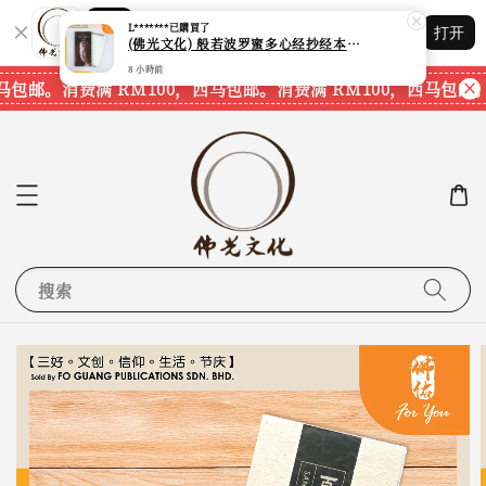
Shopping: 追踪您的订单
L*******
已購買了
打开
您信赖的商店
(佛光文化) 般若波罗蜜多心经抄经本 Prajna Paramita Heart Sutra (30pcs/pack) 现货速发
8 小時前
马包邮。
消费满 RM100，西马包邮。
消费满 RM100，西马包邮。
搜索