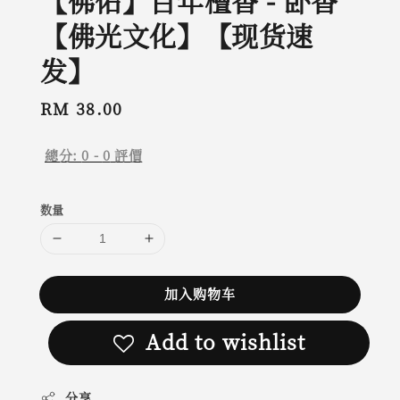
【佛佑】百年檀香 - 卧香
【佛光文化】【现货速
发】
Regular
RM 38.00
price
總分:
0
-
0
評價
数量
加入购物车
Add to wishlist
分享