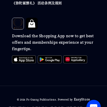
《弥陀诞馈礼》 活动条例及规则
Download the Shopping App now to get best
offers and memberships experience at your
fingertips.
EasyStore
© 2026 Fo Guang Publications. Powered by