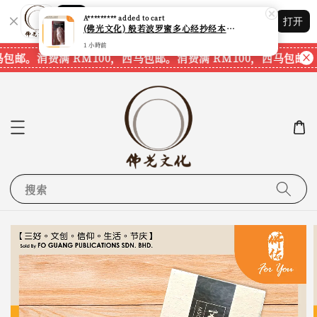
Shopping: 追踪您的订单
A*********
added to cart
打开
您信赖的商店
(佛光文化) 般若波罗蜜多心经抄经本 Prajna Paramita Heart Sutra (30pcs/pack) 现货速发
1 小時前
马包邮。
消费满 RM100，西马包邮。
消费满 RM100，西马包邮。
搜索