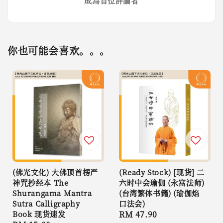
成為首位評論者
你也可能会喜欢。。。
(佛光文化) 大佛顶首楞严
(Ready Stock) [现货] 二
神咒抄经本 The
六时中会瑜伽 (永富法师)
Shurangama Mantra
(台湾繁体书籍) (瑜伽焰
Sutra Calligraphy
口法会)
Book 现货速发
Regular
RM 47.90