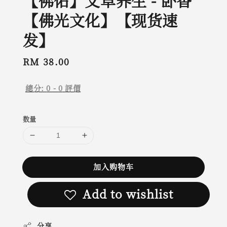
【佛佑】艾草养生 - 卧香
【佛光文化】【现货速
发】
Regular
RM 38.00
price
總分:
0
-
0
評價
数量
加入购物车
Add to wishlist
分享