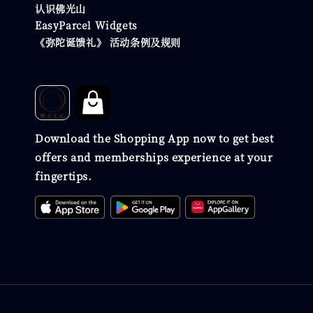
认识佛光山
EasyParcel Widgets
《弥陀诞馈礼》 活动条例及规则
Download the Shopping App now to get best
offers and memberships experience at your
fingertips.