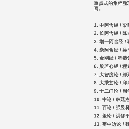
重点式的集粹整
喜。
1.
中阿含经
/
梁
2.
长阿含经
/
陈
3.
增一阿含经
/
4.
杂阿含经
/
吴
5.
金刚经
/
程恭
6.
般若心经
/
程
7.
大智度论
/
郏
8.
大乘玄论
/
邱
9.
十二门论
/
周
10.
中论
/
韩廷
11.
百论
/
强昱
12.
肇论
/
洪修
13.
辩中边论
/