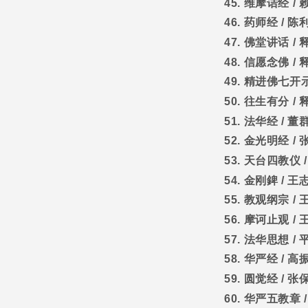
45.
维摩诘经
/
46.
药师经
/
陈
47.
佛堂讲话
/
48.
信愿念佛
/
49.
精进佛七开
50.
往生有分
/
51.
法华经
/
董
52.
金光明经
/
53.
天台四教仪
54.
金刚錍
/
王
55.
教观纲宗
/
56.
摩诃止观
/
57.
法华思想
/
58.
华严经
/
高
59.
圆觉经
/
张
60.
华严五教章