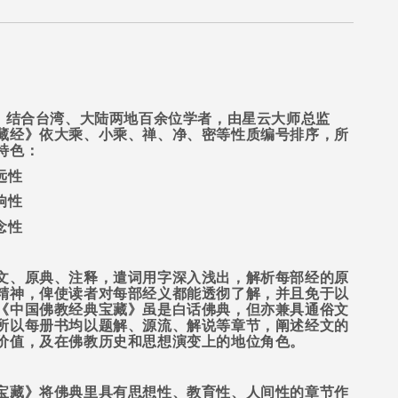
，结合台湾、大陆两地百余位学者，由星云大师总监
藏经》依大乘、小乘、禅、净、密等性质编号排序，所
特色：
远性
响性
念性
文、原典、注释，遣词用字深入浅出，解析每部经的原
精神，俾使读者对每部经义都能透彻了解，并且免于以
《中国佛教经典宝藏》虽是白话佛典，但亦兼具通俗文
所以每册书均以题解、源流、解说等章节，阐述经文的
价值，及在佛教历史和思想演变上的地位角色。
宝藏》将佛典里具有思想性、教育性、人间性的章节作