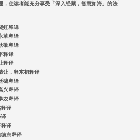
理，使读者能充分享受「深入经藏，智慧如海」的法
晓虹释译
永革释译
耿敬释译
平释译
让释译
恭让，释东初释译
廷础释译
高兴释译
学农释译
杰释译
释译
平释译
魏德东释译