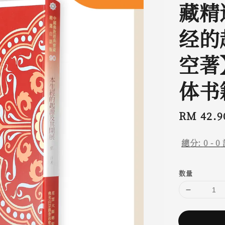
藏精选
经的
空著
体书
Regular
RM 42.9
price
總分:
0
-
0
数量