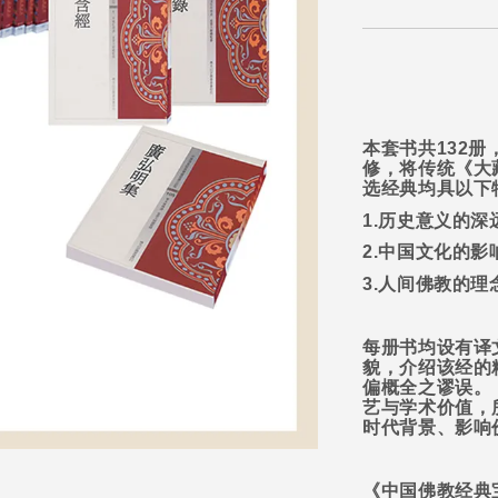
本套书共
132
册
修，将传统《大
选经典均具以下
1.
历史意义的深
2.
中国文化的影
3.
人间佛教的理
每册书均设有译
貌，介绍该经的
偏概全之谬误。
艺与学术价值，
时代背景、影响
《中国佛教经典