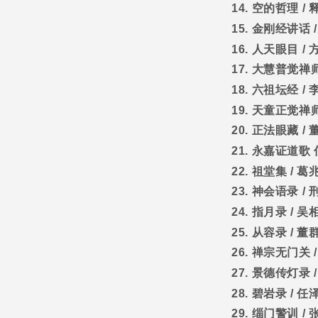
14.
空的哲理
/
15.
金刚经讲话
16.
人天眼目
/
17.
大慧普觉禅
18.
六祖坛经
/
19.
天童正觉禅
20.
正法眼藏
/
21.
永嘉证道歌
22.
祖堂集
/
葛
23.
神会语录
/
24.
指月录
/
吴
25.
从容录
/
董
26.
禅宗无门关
27.
景德传灯录
28.
碧岩录
/
任
29.
缁门警训
/