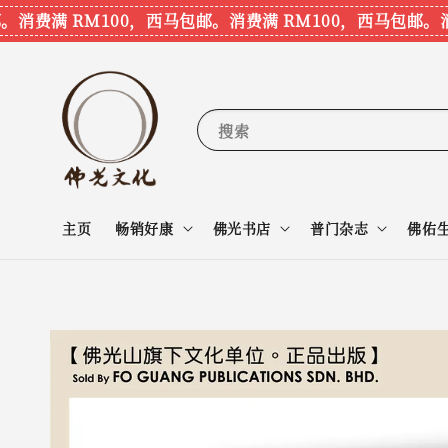
费满 RM100，西马包邮。
消费满 RM100，西马包邮。
消费
搜索
主页
畅销好康
佛光书店
普门杂志
佛佑