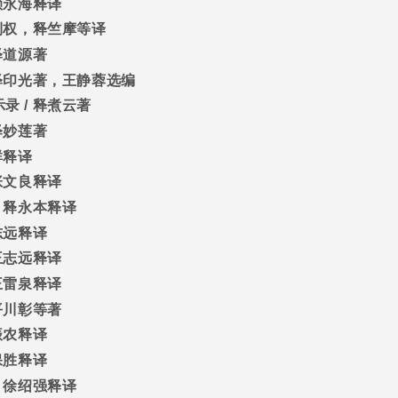
赖永海释译
利权，释竺摩等译
释道源著
释印光著，王静蓉选编
示录
/
释煮云著
释妙莲著
群释译
张文良释译
/
释永本释译
志远释译
王志远释译
王雷泉释译
平川彰等著
振农释译
保胜释译
/
徐绍强释译