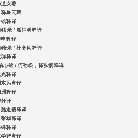
释道安著
/
释星云著
方铭释译
师语录
/
潘桂明释译
李申释译
师语录
/
杜寒风释译
董群释译
信心铭
/
何劲松，释弘悯释译
兆光释译
刑东风释译
相洲释译
群释译
/
魏道儒释译
/
张华释译
泽锋释译
张学智释译