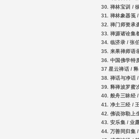
30.
禅林宝训
/
31.
禅林象器笺
32.
禅门师资承
33.
禅源诸诠集
34.
临济录
/
张
35.
来果禅师语
36.
中国佛学特
37
星云禅话
/
释
38.
禅话与净话
39.
释禅波罗蜜
40.
般舟三昧经
41.
净土三经
/
42.
佛说弥勒上
43.
安乐集
/
业
44.
万善同归集