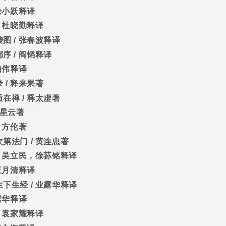
徐小跃释译
/
杜晓勤释译
袭图
/
张春波释译
都序
/
阎韬释译
伯伟释译
录
/
释来果著
质在禅
/
释太虚著
星云著
/
方伦著
次第法门
/
黄连忠著
/
吴立民，徐荪铭释译
王月清释译
生下生经
/
业露华释译
露华释译
/
袁家耀释译