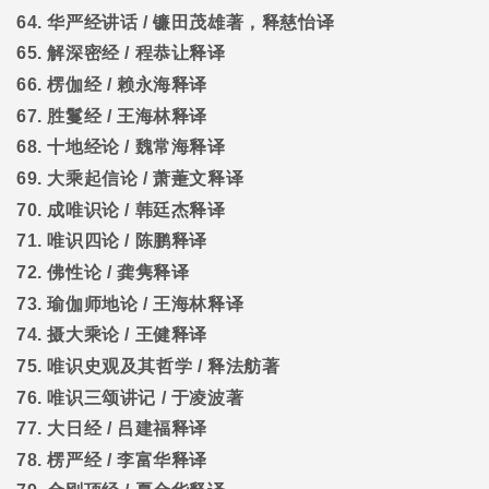
64.
华严经讲话
/
镰田茂雄著，释慈怡译
65.
解深密经
/
程恭让释译
66.
楞伽经
/
赖永海释译
67.
胜鬘经
/
王海林释译
68.
十地经论
/
魏常海释译
69.
大乘起信论
/
萧萐文释译
70.
成唯识论
/
韩廷杰释译
71.
唯识四论
/
陈鹏释译
72.
佛性论
/
龚隽释译
73.
瑜伽师地论
/
王海林释译
74.
摄大乘论
/
王健释译
75.
唯识史观及其哲学
/
释法舫著
76.
唯识三颂讲记
/
于凌波著
77.
大日经
/
吕建福释译
78.
楞严经
/
李富华释译