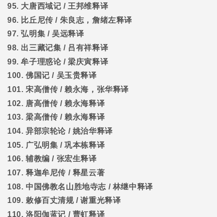
95.
大唐西域记
/
王邦维释译
96.
比丘尼传
/
朱良志，詹绪左释译
97.
弘明集
/
吴远释译
98.
出三藏记集
/
吕有祥释译
99.
牟子理惑论
/
梁庆寅释译
100.
佛国记
/
吴玉贵释译
101.
宋高僧传
/
赖永海，张华释译
102.
唐高僧传
/
赖永海释译
103.
梁高僧传
/
赖永海释译
104.
异部宗轮论
/
姚治华释译
105.
广弘明集
/
巩本栋释译
106.
辅教编
/
张宏生释译
107.
释迦牟尼传
/
释星云著
108.
中国佛教名山胜地寺志
/
林继中释译
109.
敕修百丈清规
/
谢重光释译
110.
洛阳伽蓝记
/
曹虹释译