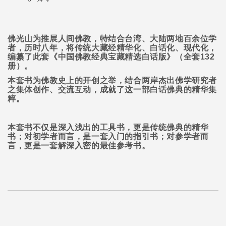
佛光山为推展人间佛教，特结合台湾、大陆两地百余位学
者，历时八年，将传统大藏经精华化、白话化、现代化，
编纂了此套《中国佛教经典宝藏精选白话版》（全套
132
册）。
本套书为佛教史上的开创之举，结合两岸杰出佛学研究者
之集体创作、交流互动，成就了这一部白话佛典的精华集
粹。
本套书不仅是深入浅出的工具书，更是传统佛典的精华
书；对初学者而言，是一套入门的指引书；对参学者而
言，更是一套解深入密的最佳参考书。