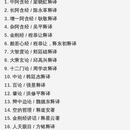
1.
中阿含经
/
梁晓虹释译
2.
长阿含经
/
陈永革释译
3.
增一阿含经
/
耿敬释译
4.
杂阿含经
/
吴平释译
5.
金刚经
/
程恭让释译
6.
般若心经
/
程恭让，释东初释译
7.
大智度论
/
郏廷础释译
8.
大乘玄论
/
邱高兴释译
9.
十二门论
/
周学农释译
10.
中论
/
韩廷杰释译
11.
百论
/
强昱释译
12.
肇论
/
洪修平释译
13.
辩中边论
/
魏德东释译
14.
空的哲理
/
释道安著
15.
金刚经讲话
/
释星云著
16.
人天眼目
/
方铭释译