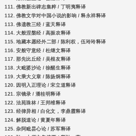
111.
佛教新出碑志集粹
/
丁明夷释译
112.
佛教文学对中国小说的影响
/
释永祥释译
113.
佛遗教三经
/
蓝天释译
114.
大般涅槃经
/
高振农释译
115.
地藏本愿经外二部
/
陈利权，伍玲玲释译
116.
安般守意经
/
杜继文释译
117.
那先比丘经
/
吴根友释译
118.
大毗婆沙论
/
徐醒生释译
119.
大乘大义章
/
陈扬炯释译
120.
因明入正理论
/
宋立道释译
121.
宗镜录
/
潘桂明释译
122.
法苑珠林
/
王邦维释译
123.
经律异相
/
白化文，李鼎霞释译
124.
解脱道论
/
黄夏年释译
125.
杂阿毗昙心论
/
苏军释译