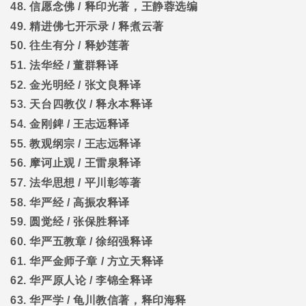
48.
信愿念佛
/
释印光著，王静蓉选编
49.
精进佛七开示录
/
释煮云著
50.
往生有分
/
释妙莲著
51.
法华经
/
董群释译
52.
金光明经
/
张文良释译
53.
天台四教仪
/
释永本释译
54.
金刚錍
/
王志远释译
55.
教观纲宗
/
王志远释译
56.
摩诃止观
/
王雷泉释译
57.
法华思想
/
平川彰等著
58.
华严经
/
高振农释译
59.
圆觉经
/
张保胜释译
60.
华严五教章
/
徐绍强释译
61.
华严金师子章
/
方立天释译
62.
华严原人论
/
李锦全释译
63.
华严学
/
龟川教信著，释印海释