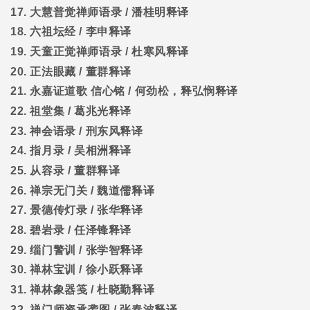
17.
大慧普觉禅师语录
/
潘桂明释译
18.
六祖坛经
/
李申释译
19.
天童正觉禅师语录
/
杜寒风释译
20.
正法眼藏
/
董群释译
21.
永嘉证道歌
信心铭
/
何劲松，释弘悯释译
22.
祖堂集
/
葛兆光释译
23.
神会语录
/
刑东风释译
24.
指月录
/
吴相洲释译
25.
从容录
/
董群释译
26.
禅宗无门关
/
魏道儒释译
27.
景德传灯录
/
张华释译
28.
碧岩录
/
任泽锋释译
29.
缁门警训
/
张学智释译
30.
禅林宝训
/
徐小跃释译
31.
禅林象器笺
/
杜晓勤释译
32.
禅门师资承袭图
/
张春波释译