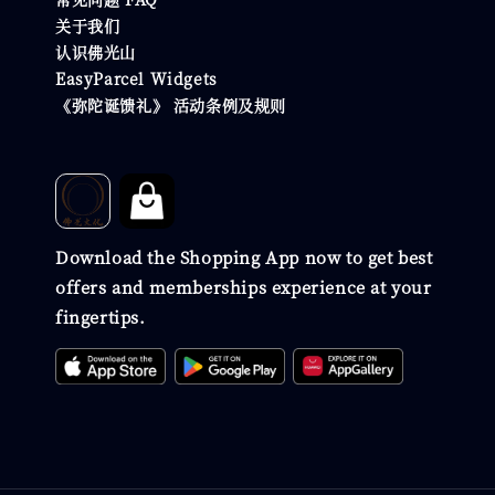
关于我们
认识佛光山
EasyParcel Widgets
《弥陀诞馈礼》 活动条例及规则
Download the Shopping App now to get best
offers and memberships experience at your
fingertips.