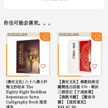
你也可能会喜欢。。。
(佛光文化) 八十八佛大忏
【佛光文化】佛教经典宝
悔文抄经本 The
藏精选白话版 076 - 唯识
Eighty-Eight Buddhas
三颂讲记【于凌波著】
Repentance Sutra
【佛教书籍】【繁体书
Calligraphy Book 现货
籍】【现货速发】
速发
Regular
RM 42.90