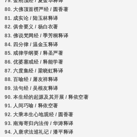
79.
金刚顶经
/
夏金华释译
80.
大佛顶首楞严经
/
圆香著
81.
成实论
/
陆玉林释译
82.
俱舍要义
/
杨白衣著
83.
佛说梵网经
/
季芳桐释译
84.
四分律
/
温金玉释译
85.
戒律学纲要
/
释圣严著
86.
优婆塞戒经
/
释能学著
87.
六度集经
/
梁晓虹释译
88.
百喻经
/
屠友祥释译
89.
法句经
/
吴根友释译
90.
本生经的起源及其开展
/
释依空著
91.
人间巧喻
/
释依空著
92.
大乘本生心地观经
/
圆香著
93.
南海寄归内法传
/
华涛释译
94.
入唐求法巡礼记
/
潘平释译