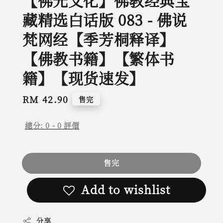
【佛光文化】佛教经典宝
藏精选白话版 083 - 佛说
梵网经【季芳桐释译】
【佛教书籍】【繁体书
籍】【现货速发】
Regular
RM 42.90
售完
price
總分:
0
-
0
評價
售完
Add to wishlist
分享