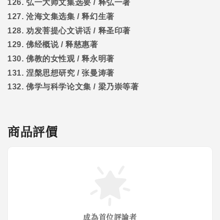
126.
弘一大师文集选要
/
释弘一著
127.
沧海文集选集
/
释幻生著
128.
劝发菩提心文讲话
/
释圣印著
129.
佛经概说
/
释慈惠著
130.
佛教的女性观
/
释永明著
131.
涅槃思想研究
/
张曼涛著
132.
佛学与科学论文集
/
梁乃崇等著
商品評價
成為首位評論者