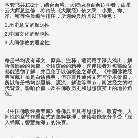
本套书共
132
册，结合台湾、大陆两地百余位学者，由星
云大师总监修，将传统《大藏经》依大乘、小乘、禅、
净、密等性质编号排序，所选经典均具以下特色：
1.
历史意义的深远性
2.
中国文化的影响性
3.
人间佛教的理念性
每册书均设有译文、原典、注释，遣词用字深入浅出，解
析每部经的原貌，介绍该经的精神，俾使读者对每部经义
都能透彻了解，并且免于以偏概全之谬误。《中国佛教经
典宝藏》虽是白话佛典，但亦兼具通俗文艺与学术价值，
所以每册书均以题解、源流、解说等章节，阐述经文的时
代背景、影响价值，及在佛教历史和思想演变上的地位角
色。
《中国佛教经典宝藏》将佛典里具有思想性、教育性、人
间性的章节作重点式的集粹整理，使读者能充分享受「深
入经藏，智慧如海」的法喜。