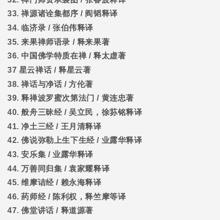
33.
禅源诸诠集都序
/
阎韬释译
34.
临济录
/
张伯伟释译
35.
来果禅师语录
/
释来果著
36.
中国佛学特质在禅
/
释太虚著
37
星云禅话
/
释星云著
38.
禅话与净话
/
方伦著
39.
释禅波罗蜜次第法门
/
黄连忠著
40.
般舟三昧经
/
吴立民，徐荪铭释译
41.
净土三经
/
王月清释译
42.
佛说弥勒上生下生经
/
业露华释译
43.
安乐集
/
业露华释译
44.
万善同归集
/
袁家耀释译
45.
维摩诘经
/
赖永海释译
46.
药师经
/
陈利权，释竺摩等译
47.
佛堂讲话
/
释道源著