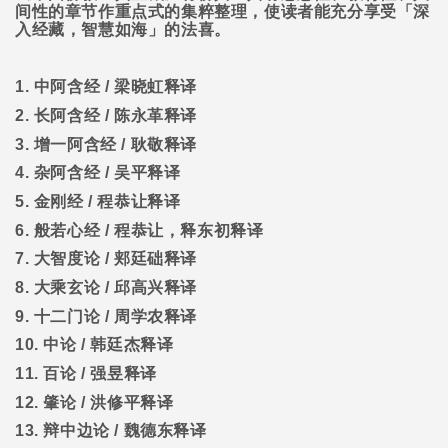
间性的章节作重点式的集粹整理，使读者能充分享受「深
入经藏，智慧如海」的法喜。
1.
中阿含经
/
梁晓虹释译
2.
长阿含经
/
陈永革释译
3.
增一阿含经
/
耿敬释译
4.
杂阿含经
/
吴平释译
5.
金刚经
/
程恭让释译
6.
般若心经
/
程恭让，释东初释译
7.
大智度论
/
郏廷础释译
8.
大乘玄论
/
邱高兴释译
9.
十二门论
/
周学农释译
10.
中论
/
韩廷杰释译
11.
百论
/
强昱释译
12.
肇论
/
洪修平释译
13.
辩中边论
/
魏德东释译