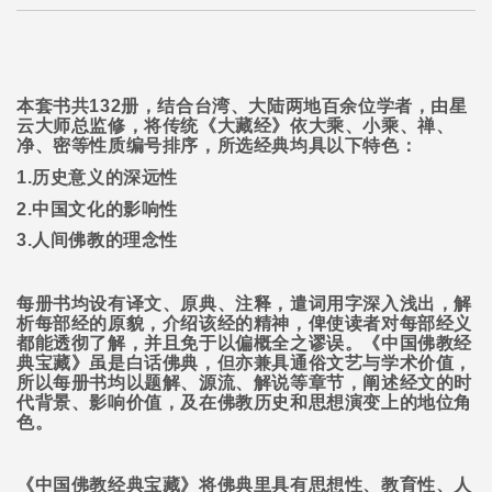
本套书共
132
册，结合台湾、大陆两地百余位学者，由星
云大师总监修，将传统《大藏经》依大乘、小乘、禅、
净、密等性质编号排序，所选经典均具以下特色：
1.
历史意义的深远性
2.
中国文化的影响性
3.
人间佛教的理念性
每册书均设有译文、原典、注释，遣词用字深入浅出，解
析每部经的原貌，介绍该经的精神，俾使读者对每部经义
都能透彻了解，并且免于以偏概全之谬误。《中国佛教经
典宝藏》虽是白话佛典，但亦兼具通俗文艺与学术价值，
所以每册书均以题解、源流、解说等章节，阐述经文的时
代背景、影响价值，及在佛教历史和思想演变上的地位角
色。
《中国佛教经典宝藏》将佛典里具有思想性、教育性、人