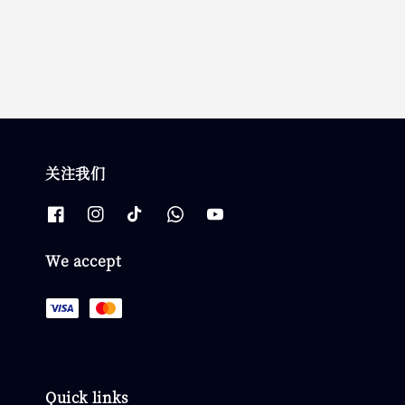
price
price
关注我们
We accept
Quick links