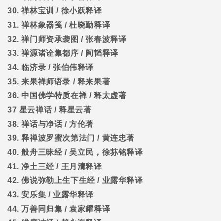
30.
禅林宝训
/
徐小跃释译
31.
禅林象器笺
/
杜晓勤释译
32.
禅门师资承袭图
/
张春波释译
33.
禅源诸诠集都序
/
阎韬释译
34.
临济录
/
张伯伟释译
35.
来果禅师语录
/
释来果著
36.
中国佛学特质在禅
/
释太虚著
37
星云禅话
/
释星云著
38.
禅话与净话
/
方伦著
39.
释禅波罗蜜次第法门
/
黄连忠著
40.
般舟三昧经
/
吴立民，徐荪铭释译
41.
净土三经
/
王月清释译
42.
佛说弥勒上生下生经
/
业露华释译
43.
安乐集
/
业露华释译
44.
万善同归集
/
袁家耀释译