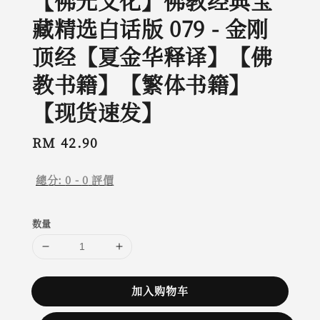
【佛光文化】佛教经典宝
藏精选白话版 079 - 金刚
顶经【夏金华释译】【佛
教书籍】【繁体书籍】
【现货速发】
Regular
RM 42.90
price
總分:
0
-
0
評價
数量
加入购物车