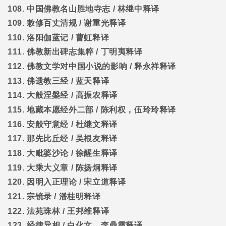
108.
中国佛教名山胜地寺志
/
林继中释译
109.
敕修百丈清规
/
谢重光释译
110.
洛阳伽蓝记
/
曹虹释译
111.
佛教新出碑志集粹
/
丁明夷释译
112.
佛教文学对中国小说的影响
/
释永祥释译
113.
佛遗教三经
/
蓝天释译
114.
大般涅槃经
/
高振农释译
115.
地藏本愿经外二部
/
陈利权，伍玲玲释译
116.
安般守意经
/
杜继文释译
117.
那先比丘经
/
吴根友释译
118.
大毗婆沙论
/
徐醒生释译
119.
大乘大义章
/
陈扬炯释译
120.
因明入正理论
/
宋立道释译
121.
宗镜录
/
潘桂明释译
122.
法苑珠林
/
王邦维释译
123.
经律异相
/
白化文，李鼎霞释译