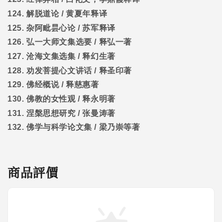
124.
解脱道论
/
黄夏年释译
125.
杂阿毗昙心论
/
苏军释译
126.
弘一大师文集选要
/
释弘一著
127.
沧海文集选集
/
释幻生著
128.
劝发菩提心文讲话
/
释圣印著
129.
佛经概说
/
释慈惠著
130.
佛教的女性观
/
释永明著
131.
涅槃思想研究
/
张曼涛著
132.
佛学与科学论文集
/
梁乃崇等著
商品評價