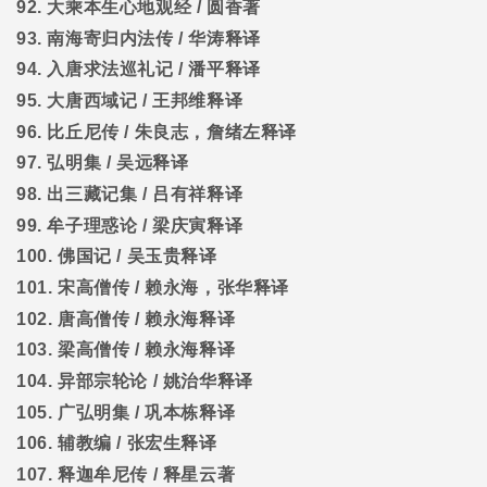
92.
大乘本生心地观经
/
圆香著
93.
南海寄归内法传
/
华涛释译
94.
入唐求法巡礼记
/
潘平释译
95.
大唐西域记
/
王邦维释译
96.
比丘尼传
/
朱良志，詹绪左释译
97.
弘明集
/
吴远释译
98.
出三藏记集
/
吕有祥释译
99.
牟子理惑论
/
梁庆寅释译
100.
佛国记
/
吴玉贵释译
101.
宋高僧传
/
赖永海，张华释译
102.
唐高僧传
/
赖永海释译
103.
梁高僧传
/
赖永海释译
104.
异部宗轮论
/
姚治华释译
105.
广弘明集
/
巩本栋释译
106.
辅教编
/
张宏生释译
107.
释迦牟尼传
/
释星云著