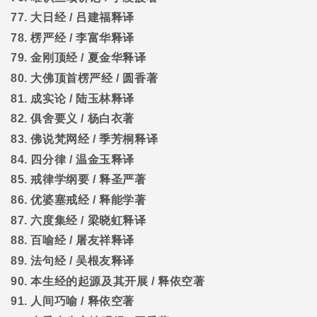
77.
大日经
/
吕建福释译
78.
楞严经
/
李富华释译
79.
金刚顶经
/
夏金华释译
80.
大佛顶首楞严经
/
圆香著
81.
成实论
/
陆玉林释译
82.
俱舍要义
/
杨白衣著
83.
佛说梵网经
/
季芳桐释译
84.
四分律
/
温金玉释译
85.
戒律学纲要
/
释圣严著
86.
优婆塞戒经
/
释能学著
87.
六度集经
/
梁晓虹释译
88.
百喻经
/
屠友祥释译
89.
法句经
/
吴根友释译
90.
本生经的起源及其开展
/
释依空著
91.
人间巧喻
/
释依空著