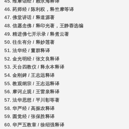
45.
维摩诘经
/
赖永海释译
46.
药师经
/
陈利权，释竺摩等译
47.
佛堂讲话
/
释道源著
48.
信愿念佛
/
释印光著，王静蓉选编
49.
精进佛七开示录
/
释煮云著
50.
往生有分
/
释妙莲著
51.
法华经
/
董群释译
52.
金光明经
/
张文良释译
53.
天台四教仪
/
释永本释译
54.
金刚錍
/
王志远释译
55.
教观纲宗
/
王志远释译
56.
摩诃止观
/
王雷泉释译
57.
法华思想
/
平川彰等著
58.
华严经
/
高振农释译
59.
圆觉经
/
张保胜释译
60.
华严五教章
/
徐绍强释译