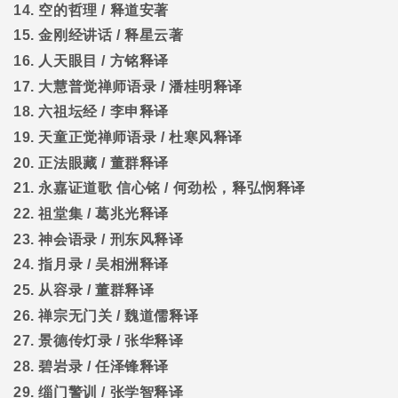
14.
空的哲理
/
释道安著
15.
金刚经讲话
/
释星云著
16.
人天眼目
/
方铭释译
17.
大慧普觉禅师语录
/
潘桂明释译
18.
六祖坛经
/
李申释译
19.
天童正觉禅师语录
/
杜寒风释译
20.
正法眼藏
/
董群释译
21.
永嘉证道歌
信心铭
/
何劲松，释弘悯释译
22.
祖堂集
/
葛兆光释译
23.
神会语录
/
刑东风释译
24.
指月录
/
吴相洲释译
25.
从容录
/
董群释译
26.
禅宗无门关
/
魏道儒释译
27.
景德传灯录
/
张华释译
28.
碧岩录
/
任泽锋释译
29.
缁门警训
/
张学智释译