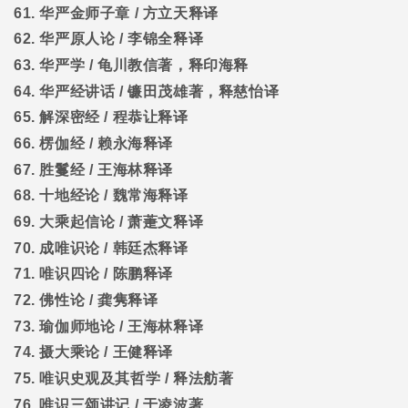
61.
华严金师子章
/
方立天释译
62.
华严原人论
/
李锦全释译
63.
华严学
/
龟川教信著，释印海释
64.
华严经讲话
/
镰田茂雄著，释慈怡译
65.
解深密经
/
程恭让释译
66.
楞伽经
/
赖永海释译
67.
胜鬘经
/
王海林释译
68.
十地经论
/
魏常海释译
69.
大乘起信论
/
萧萐文释译
70.
成唯识论
/
韩廷杰释译
71.
唯识四论
/
陈鹏释译
72.
佛性论
/
龚隽释译
73.
瑜伽师地论
/
王海林释译
74.
摄大乘论
/
王健释译
75.
唯识史观及其哲学
/
释法舫著
76.
唯识三颂讲记
/
于凌波著