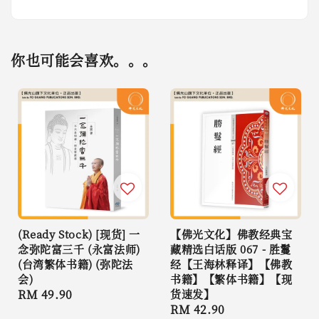
你也可能会喜欢。。。
(Ready Stock) [现货] 一
【佛光文化】佛教经典宝
念弥陀富三千 (永富法师)
藏精选白话版 067 - 胜鬘
(台湾繁体书籍) (弥陀法
经【王海林释译】【佛教
会)
书籍】【繁体书籍】【现
Regular
RM 49.90
货速发】
Regular
RM 42.90
price