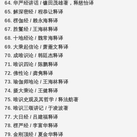
64.
华严经讲话
/
镰田茂雄著，释慈怡译
65.
解深密经
/
程恭让释译
66.
楞伽经
/
赖永海释译
67.
胜鬘经
/
王海林释译
68.
十地经论
/
魏常海释译
69.
大乘起信论
/
萧萐文释译
70.
成唯识论
/
韩廷杰释译
71.
唯识四论
/
陈鹏释译
72.
佛性论
/
龚隽释译
73.
瑜伽师地论
/
王海林释译
74.
摄大乘论
/
王健释译
75.
唯识史观及其哲学
/
释法舫著
76.
唯识三颂讲记
/
于凌波著
77.
大日经
/
吕建福释译
78.
楞严经
/
李富华释译
79.
金刚顶经
/
夏金华释译