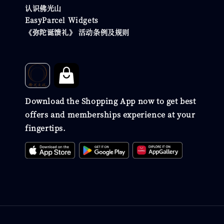
认识佛光山
EasyParcel Widgets
《弥陀诞馈礼》 活动条例及规则
Download the Shopping App now to get best
offers and memberships experience at your
fingertips.