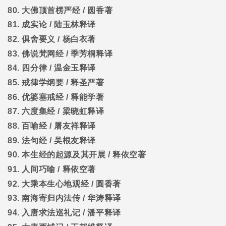
80.
大佛顶首楞严经
/
圆香著
81.
成实论
/
陆玉林释译
82.
俱舍要义
/
杨白衣著
83.
佛说梵网经
/
季芳桐释译
84.
四分律
/
温金玉释译
85.
戒律学纲要
/
释圣严著
86.
优婆塞戒经
/
释能学著
87.
六度集经
/
梁晓虹释译
88.
百喻经
/
屠友祥释译
89.
法句经
/
吴根友释译
90.
本生经的起源及其开展
/
释依空著
91.
人间巧喻
/
释依空著
92.
大乘本生心地观经
/
圆香著
93.
南海寄归内法传
/
华涛释译
94.
入唐求法巡礼记
/
潘平释译