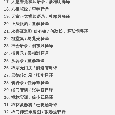
17.
大慧普觉禅师语录
/
潘桂明释译
18.
六祖坛经
/
李申释译
19.
天童正觉禅师语录
/
杜寒风释译
20.
正法眼藏
/
董群释译
21.
永嘉证道歌
信心铭
/
何劲松，释弘悯释译
22.
祖堂集
/
葛兆光释译
23.
神会语录
/
刑东风释译
24.
指月录
/
吴相洲释译
25.
从容录
/
董群释译
26.
禅宗无门关
/
魏道儒释译
27.
景德传灯录
/
张华释译
28.
碧岩录
/
任泽锋释译
29.
缁门警训
/
张学智释译
30.
禅林宝训
/
徐小跃释译
31.
禅林象器笺
/
杜晓勤释译
32.
禅门师资承袭图
/
张春波释译