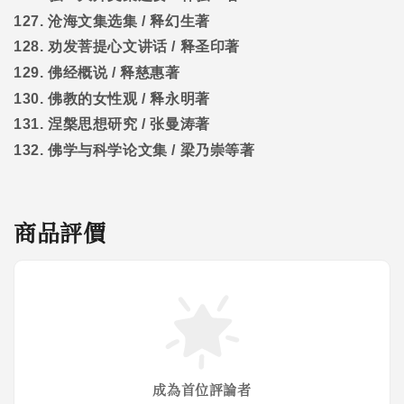
127.
沧海文集选集
/
释幻生著
128.
劝发菩提心文讲话
/
释圣印著
129.
佛经概说
/
释慈惠著
130.
佛教的女性观
/
释永明著
131.
涅槃思想研究
/
张曼涛著
132.
佛学与科学论文集
/
梁乃崇等著
商品評價
成為首位評論者