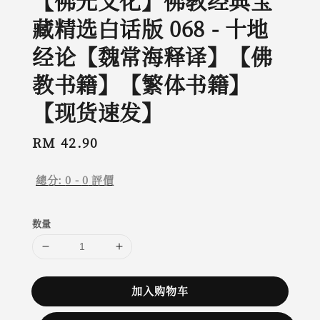
【佛光文化】佛教经典宝
藏精选白话版 068 - 十地
经论【魏常海释译】【佛
教书籍】【繁体书籍】
【现货速发】
Regular
RM 42.90
price
總分:
0
-
0
評價
数量
加入购物车