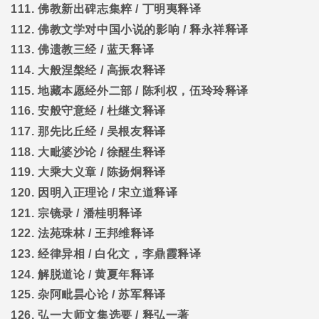
111.
佛教新出碑志集粹
/
丁明夷释译
112.
佛教文学对中国小说的影响
/
释永祥释译
113.
佛遗教三经
/
蓝天释译
114.
大般涅槃经
/
高振农释译
115.
地藏本愿经外二部
/
陈利权，伍玲玲释译
116.
安般守意经
/
杜继文释译
117.
那先比丘经
/
吴根友释译
118.
大毗婆沙论
/
徐醒生释译
119.
大乘大义章
/
陈扬炯释译
120.
因明入正理论
/
宋立道释译
121.
宗镜录
/
潘桂明释译
122.
法苑珠林
/
王邦维释译
123.
经律异相
/
白化文，李鼎霞释译
124.
解脱道论
/
黄夏年释译
125.
杂阿毗昙心论
/
苏军释译
126.
弘一大师文集选要
/
释弘一著