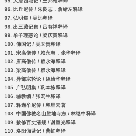
95.
大唐西域记
/
王邦维释译
96.
比丘尼传
/
朱良志，詹绪左释译
97.
弘明集
/
吴远释译
98.
出三藏记集
/
吕有祥释译
99.
牟子理惑论
/
梁庆寅释译
100.
佛国记
/
吴玉贵释译
101.
宋高僧传
/
赖永海，张华释译
102.
唐高僧传
/
赖永海释译
103.
梁高僧传
/
赖永海释译
104.
异部宗轮论
/
姚治华释译
105.
广弘明集
/
巩本栋释译
106.
辅教编
/
张宏生释译
107.
释迦牟尼传
/
释星云著
108.
中国佛教名山胜地寺志
/
林继中释译
109.
敕修百丈清规
/
谢重光释译
110.
洛阳伽蓝记
/
曹虹释译