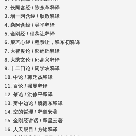
2.
长阿含经
/
陈永革释译
3.
增一阿含经
/
耿敬释译
4.
杂阿含经
/
吴平释译
5.
金刚经
/
程恭让释译
6.
般若心经
/
程恭让，释东初释译
7.
大智度论
/
郏廷础释译
8.
大乘玄论
/
邱高兴释译
9.
十二门论
/
周学农释译
10.
中论
/
韩廷杰释译
11.
百论
/
强昱释译
12.
肇论
/
洪修平释译
13.
辩中边论
/
魏德东释译
14.
空的哲理
/
释道安著
15.
金刚经讲话
/
释星云著
16.
人天眼目
/
方铭释译