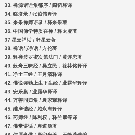
33.
禅源诸诠集都序
/
阎韬释译
34.
临济录
/
张伯伟释译
35.
来果禅师语录
/
释来果著
36.
中国佛学特质在禅
/
释太虚著
37
星云禅话
/
释星云著
38.
禅话与净话
/
方伦著
39.
释禅波罗蜜次第法门
/
黄连忠著
40.
般舟三昧经
/
吴立民，徐荪铭释译
41.
净土三经
/
王月清释译
42.
佛说弥勒上生下生经
/
业露华释译
43.
安乐集
/
业露华释译
44.
万善同归集
/
袁家耀释译
45.
维摩诘经
/
赖永海释译
46.
药师经
/
陈利权，释竺摩等译
47.
佛堂讲话
/
释道源著
48.
信愿念佛
/
释印光著，王静蓉选编