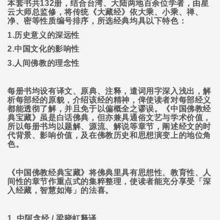
本套书共
132
册，结合台湾、大陆两地百余位学者，由星
云大师总监修，将传统《大藏经》依大乘、小乘、禅、
净、密等性质编号排序，所选经典均具以下特色：
1.
历史意义的深远性
2.
中国文化的影响性
3.
人间佛教的理念性
每册书均设有译文、原典、注释，遣词用字深入浅出，解
析每部经的原貌，介绍该经的精神，俾使读者对每部经义
都能透彻了解，并且免于以偏概全之谬误。《中国佛教经
典宝藏》虽是白话佛典，但亦兼具通俗文艺与学术价值，
所以每册书均以题解、源流、解说等章节，阐述经文的时
代背景、影响价值，及在佛教历史和思想演变上的地位角
色。
《中国佛教经典宝藏》将佛典里具有思想性、教育性、人
间性的章节作重点式的集粹整理，使读者能充分享受「深
入经藏，智慧如海」的法喜。
1.
中阿含经
/
梁晓虹释译