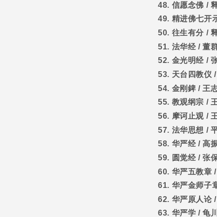
48.
信愿念佛
/
49.
精进佛七开
50.
往生有分
/
51.
法华经
/
董
52.
金光明经
/
53.
天台四教仪
54.
金刚錍
/
王
55.
教观纲宗
/
56.
摩诃止观
/
57.
法华思想
/
58.
华严经
/
高
59.
圆觉经
/
张
60.
华严五教章
61.
华严金师子
62.
华严原人论
63.
华严学
/
龟