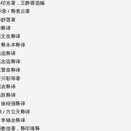
释印光著，王静蓉选编
示录
/
释煮云著
释妙莲著
群释译
张文良释译
/
释永本释译
志远释译
王志远释译
王雷泉释译
平川彰等著
振农释译
保胜释译
/
徐绍强释译
章
/
方立天释译
/
李锦全释译
川教信著，释印海释