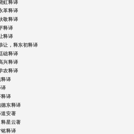
晓虹释译
永革释译
耿敬释译
平释译
让释译
恭让，释东初释译
廷础释译
高兴释译
学农释译
杰释译
释译
平释译
魏德东释译
释道安著
/
释星云著
方铭释译