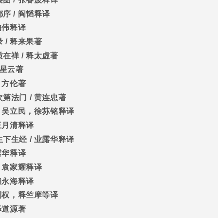
都序
/
阎韬释译
伯伟释译
录
/
释来果著
质在禅
/
释太虚著
星云著
/
方伦著
次第法门
/
黄连忠著
/
吴立民，徐荪铭释译
王月清释译
生下生经
/
业露华释译
露华释译
/
袁家耀释译
赖永海释译
利权，释竺摩等译
释道源著