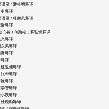
师语录
/
潘桂明释译
李申释译
师语录
/
杜寒风释译
董群释译
信心铭
/
何劲松，释弘悯释译
兆光释译
刑东风释译
相洲释译
群释译
/
魏道儒释译
/
张华释译
泽锋释译
张学智释译
徐小跃释译
/
杜晓勤释译
袭图
/
张春波释译