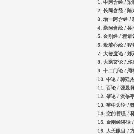
1.
中阿含经
/
梁
2.
长阿含经
/
陈
3.
增一阿含经
/
4.
杂阿含经
/
吴
5.
金刚经
/
程恭
6.
般若心经
/
程
7.
大智度论
/
郏
8.
大乘玄论
/
邱
9.
十二门论
/
周
10.
中论
/
韩廷
11.
百论
/
强昱
12.
肇论
/
洪修
13.
辩中边论
/
14.
空的哲理
/
15.
金刚经讲话
16.
人天眼目
/