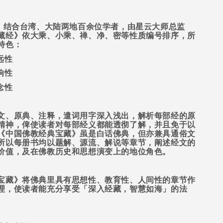
，结合台湾、大陆两地百余位学者，由星云大师总监
藏经》依大乘、小乘、禅、净、密等性质编号排序，所
特色：
远性
响性
念性
文、原典、注释，遣词用字深入浅出，解析每部经的原
精神，俾使读者对每部经义都能透彻了解，并且免于以
《中国佛教经典宝藏》虽是白话佛典，但亦兼具通俗文
所以每册书均以题解、源流、解说等章节，阐述经文的
价值，及在佛教历史和思想演变上的地位角色。
宝藏》将佛典里具有思想性、教育性、人间性的章节作
理，使读者能充分享受「深入经藏，智慧如海」的法