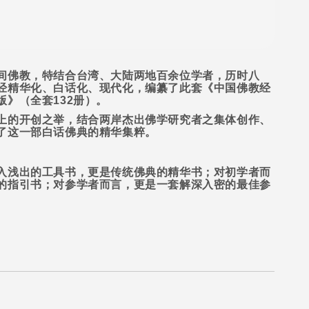
间佛教，特结合台湾、大陆两地百余位学者，历时八
经精华化、白话化、现代化，编纂了此套《中国佛教经
版》（全套
132
册）。
上的开创之举，结合两岸杰出佛学研究者之集体创作、
了这一部白话佛典的精华集粹。
入浅出的工具书，更是传统佛典的精华书；对初学者而
的指引书；对参学者而言，更是一套解深入密的最佳参