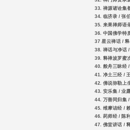
33.
禅源诸诠集
34.
临济录
/
张
35.
来果禅师语
36.
中国佛学特
37
星云禅话
/
释
38.
禅话与净话
39.
释禅波罗蜜
40.
般舟三昧经
41.
净土三经
/
42.
佛说弥勒上
43.
安乐集
/
业
44.
万善同归集
45.
维摩诘经
/
46.
药师经
/
陈
47.
佛堂讲话
/