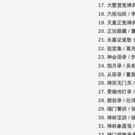
17.
大慧普觉禅
18.
六祖坛经
/
19.
天童正觉禅
20.
正法眼藏
/
21.
永嘉证道歌
22.
祖堂集
/
葛
23.
神会语录
/
24.
指月录
/
吴
25.
从容录
/
董
26.
禅宗无门关
27.
景德传灯录
28.
碧岩录
/
任
29.
缁门警训
/
30.
禅林宝训
/
31.
禅林象器笺
32.
禅门师资承