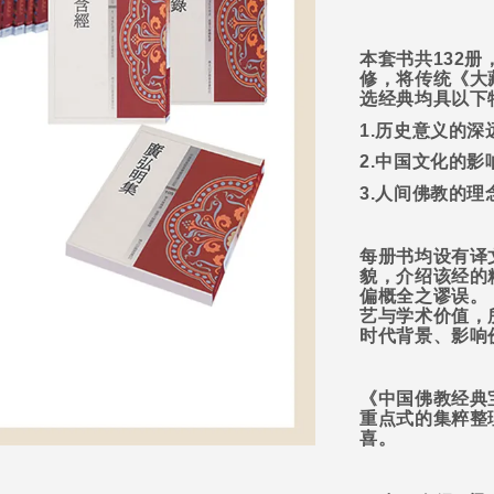
本套书共
132
册
修，将传统《大
选经典均具以下
1.
历史意义的深
2.
中国文化的影
3.
人间佛教的理
每册书均设有译
貌，介绍该经的
偏概全之谬误。
艺与学术价值，
时代背景、影响
《中国佛教经典
重点式的集粹整
喜。