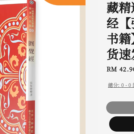
藏精选
经【
书籍
货速
Regular
RM 42.9
price
總分:
0
-
0