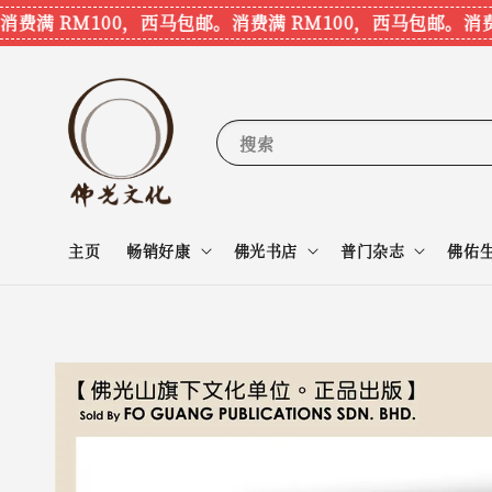
满 RM100，西马包邮。
消费满 RM100，西马包邮。
消费满 
搜索
主页
畅销好康
佛光书店
普门杂志
佛佑