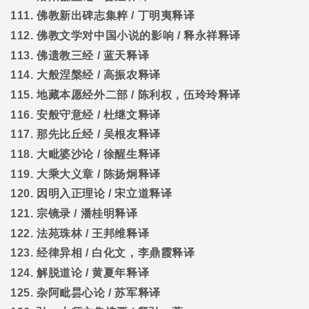
111.
佛教新出碑志集粹
/
丁明夷释译
112.
佛教文学对中国小说的影响
/
释永祥释译
113.
佛遗教三经
/
蓝天释译
114.
大般涅槃经
/
高振农释译
115.
地藏本愿经外二部
/
陈利权，伍玲玲释译
116.
安般守意经
/
杜继文释译
117.
那先比丘经
/
吴根友释译
118.
大毗婆沙论
/
徐醒生释译
119.
大乘大义章
/
陈扬炯释译
120.
因明入正理论
/
宋立道释译
121.
宗镜录
/
潘桂明释译
122.
法苑珠林
/
王邦维释译
123.
经律异相
/
白化文，李鼎霞释译
124.
解脱道论
/
黄夏年释译
125.
杂阿毗昙心论
/
苏军释译