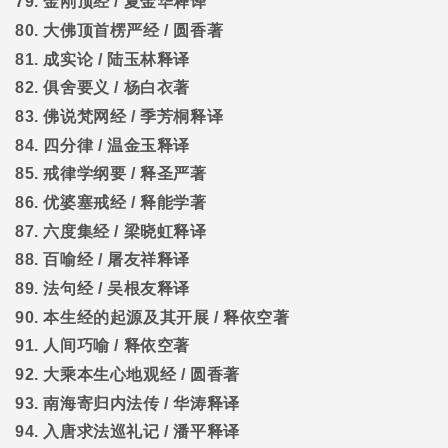
79.
金刚顶经
/
夏金华释译
80.
大佛顶首楞严经
/
圆香著
81.
成实论
/
陆玉林释译
82.
俱舍要义
/
杨白衣著
83.
佛说梵网经
/
季芳桐释译
84.
四分律
/
温金玉释译
85.
戒律学纲要
/
释圣严著
86.
优婆塞戒经
/
释能学著
87.
六度集经
/
梁晓虹释译
88.
百喻经
/
屠友祥释译
89.
法句经
/
吴根友释译
90.
本生经的起源及其开展
/
释依空著
91.
人间巧喻
/
释依空著
92.
大乘本生心地观经
/
圆香著
93.
南海寄归内法传
/
华涛释译
94.
入唐求法巡礼记
/
潘平释译