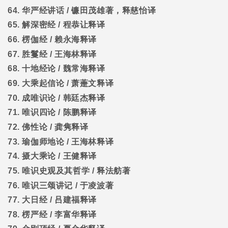
64.
华严经讲话
/
镰田茂雄著，释慈怡译
65.
解深密经
/
程恭让释译
66.
楞伽经
/
赖永海释译
67.
胜鬘经
/
王海林释译
68.
十地经论
/
魏常海释译
69.
大乘起信论
/
萧萐文释译
70.
成唯识论
/
韩廷杰释译
71.
唯识四论
/
陈鹏释译
72.
佛性论
/
龚隽释译
73.
瑜伽师地论
/
王海林释译
74.
摄大乘论
/
王健释译
75.
唯识史观及其哲学
/
释法舫著
76.
唯识三颂讲记
/
于凌波著
77.
大日经
/
吕建福释译
78.
楞严经
/
李富华释译