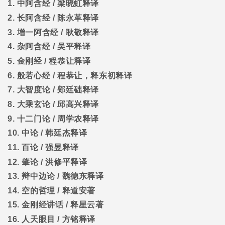
1.
中阿含经
/
梁晓虹释译
2.
长阿含经
/
陈永革释译
3.
增一阿含经
/
耿敬释译
4.
杂阿含经
/
吴平释译
5.
金刚经
/
程恭让释译
6.
般若心经
/
程恭让，释东初释译
7.
大智度论
/
郏廷础释译
8.
大乘玄论
/
邱高兴释译
9.
十二门论
/
周学农释译
10.
中论
/
韩廷杰释译
11.
百论
/
强昱释译
12.
肇论
/
洪修平释译
13.
辩中边论
/
魏德东释译
14.
空的哲理
/
释道安著
15.
金刚经讲话
/
释星云著
16.
人天眼目
/
方铭释译