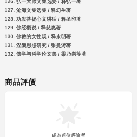
126.
弘一大师文集选要
/
释弘一著
127.
沧海文集选集
/
释幻生著
128.
劝发菩提心文讲话
/
释圣印著
129.
佛经概说
/
释慈惠著
130.
佛教的女性观
/
释永明著
131.
涅槃思想研究
/
张曼涛著
132.
佛学与科学论文集
/
梁乃崇等著
商品評價
成為首位評論者