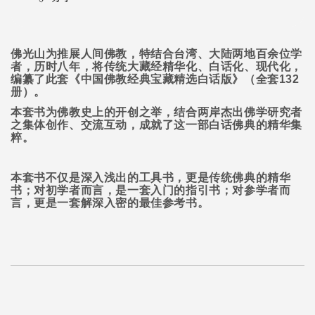
佛光山为推展人间佛教，特结合台湾、大陆两地百余位学
者，历时八年，将传统大藏经精华化、白话化、现代化，
编纂了此套《中国佛教经典宝藏精选白话版》（全套
132
册）。
本套书为佛教史上的开创之举，结合两岸杰出佛学研究者
之集体创作、交流互动，成就了这一部白话佛典的精华集
粹。
本套书不仅是深入浅出的工具书，更是传统佛典的精华
书；对初学者而言，是一套入门的指引书；对参学者而
言，更是一套解深入密的最佳参考书。