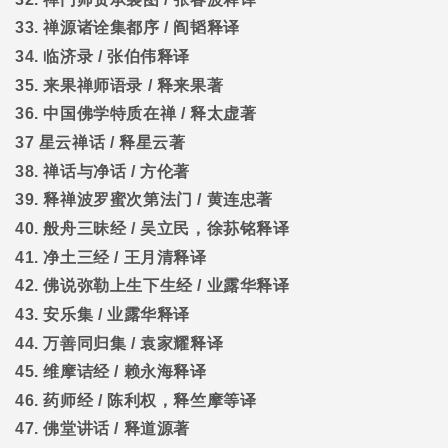
33.
禅源诸诠集都序
/
阎韬释译
34.
临济录
/
张伯伟释译
35.
来果禅师语录
/
释来果著
36.
中国佛学特质在禅
/
释太虚著
37
星云禅话
/
释星云著
38.
禅话与净话
/
方伦著
39.
释禅波罗蜜次第法门
/
黄连忠著
40.
般舟三昧经
/
吴立民，徐荪铭释译
41.
净土三经
/
王月清释译
42.
佛说弥勒上生下生经
/
业露华释译
43.
安乐集
/
业露华释译
44.
万善同归集
/
袁家耀释译
45.
维摩诘经
/
赖永海释译
46.
药师经
/
陈利权，释竺摩等译
47.
佛堂讲话
/
释道源著