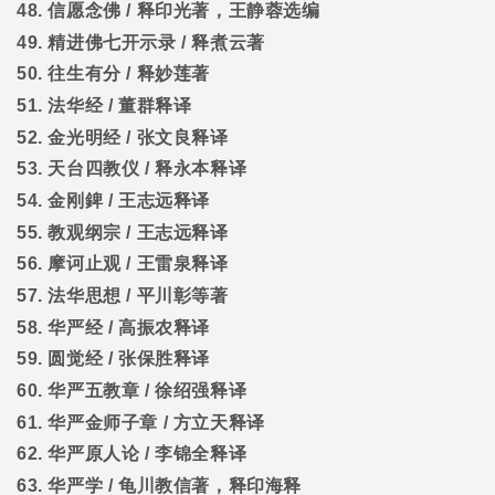
48.
信愿念佛
/
释印光著，王静蓉选编
49.
精进佛七开示录
/
释煮云著
50.
往生有分
/
释妙莲著
51.
法华经
/
董群释译
52.
金光明经
/
张文良释译
53.
天台四教仪
/
释永本释译
54.
金刚錍
/
王志远释译
55.
教观纲宗
/
王志远释译
56.
摩诃止观
/
王雷泉释译
57.
法华思想
/
平川彰等著
58.
华严经
/
高振农释译
59.
圆觉经
/
张保胜释译
60.
华严五教章
/
徐绍强释译
61.
华严金师子章
/
方立天释译
62.
华严原人论
/
李锦全释译
63.
华严学
/
龟川教信著，释印海释