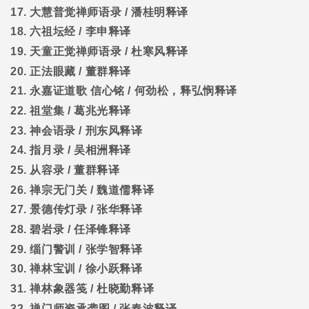
17.
大慧普觉禅师语录
/
潘桂明释译
18.
六祖坛经
/
李申释译
19.
天童正觉禅师语录
/
杜寒风释译
20.
正法眼藏
/
董群释译
21.
永嘉证道歌
信心铭
/
何劲松，释弘悯释译
22.
祖堂集
/
葛兆光释译
23.
神会语录
/
刑东风释译
24.
指月录
/
吴相洲释译
25.
从容录
/
董群释译
26.
禅宗无门关
/
魏道儒释译
27.
景德传灯录
/
张华释译
28.
碧岩录
/
任泽锋释译
29.
缁门警训
/
张学智释译
30.
禅林宝训
/
徐小跃释译
31.
禅林象器笺
/
杜晓勤释译
32.
禅门师资承袭图
/
张春波释译