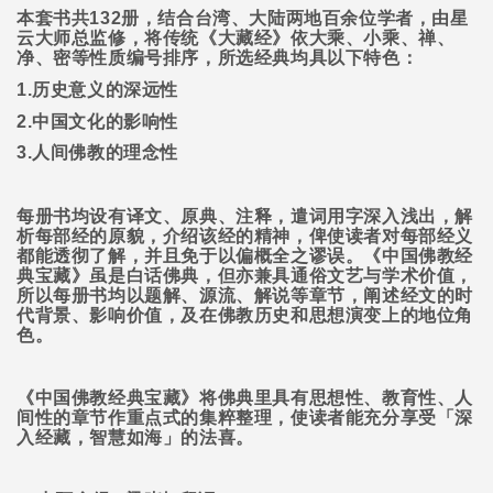
本套书共
132
册，结合台湾、大陆两地百余位学者，由星
云大师总监修，将传统《大藏经》依大乘、小乘、禅、
净、密等性质编号排序，所选经典均具以下特色：
1.
历史意义的深远性
2.
中国文化的影响性
3.
人间佛教的理念性
每册书均设有译文、原典、注释，遣词用字深入浅出，解
析每部经的原貌，介绍该经的精神，俾使读者对每部经义
都能透彻了解，并且免于以偏概全之谬误。《中国佛教经
典宝藏》虽是白话佛典，但亦兼具通俗文艺与学术价值，
所以每册书均以题解、源流、解说等章节，阐述经文的时
代背景、影响价值，及在佛教历史和思想演变上的地位角
色。
《中国佛教经典宝藏》将佛典里具有思想性、教育性、人
间性的章节作重点式的集粹整理，使读者能充分享受「深
入经藏，智慧如海」的法喜。