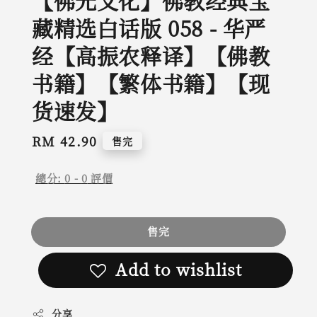
【佛光文化】佛教经典宝
藏精选白话版 058 - 华严
经【高振农释译】【佛教
书籍】【繁体书籍】【现
货速发】
Regular
RM 42.90
售完
price
總分:
0
-
0
評價
售完
Add to wishlist
分享