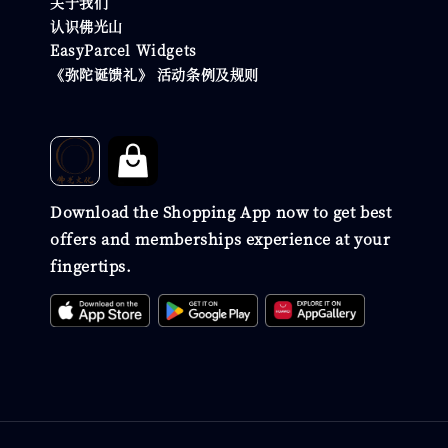
关于我们
认识佛光山
EasyParcel Widgets
《弥陀诞馈礼》 活动条例及规则
Download the Shopping App now to get best
offers and memberships experience at your
fingertips.