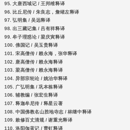
95.
大唐西域记
/
王邦维释译
96.
比丘尼传
/
朱良志，詹绪左释译
97.
弘明集
/
吴远释译
98.
出三藏记集
/
吕有祥释译
99.
牟子理惑论
/
梁庆寅释译
100.
佛国记
/
吴玉贵释译
101.
宋高僧传
/
赖永海，张华释译
102.
唐高僧传
/
赖永海释译
103.
梁高僧传
/
赖永海释译
104.
异部宗轮论
/
姚治华释译
105.
广弘明集
/
巩本栋释译
106.
辅教编
/
张宏生释译
107.
释迦牟尼传
/
释星云著
108.
中国佛教名山胜地寺志
/
林继中释译
109.
敕修百丈清规
/
谢重光释译
110.
洛阳伽蓝记
/
曹虹释译