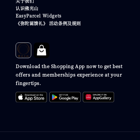
关于我们
认识佛光山
EasyParcel Widgets
《弥陀诞馈礼》 活动条例及规则
Download the Shopping App now to get best
offers and memberships experience at your
fingertips.