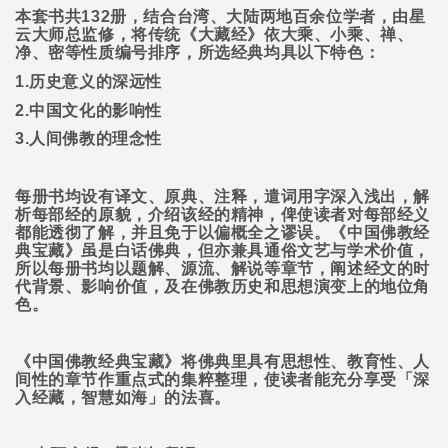
本套书共
132
册，结合台湾、大陆两地百余位学者，由星
云大师总监修，将传统《大藏经》依大乘、小乘、禅、
净、密等性质编号排序，所选经典均具以下特色：
1.
历史意义的深远性
2.
中国文化的影响性
3.
人间佛教的理念性
每册书均设有译文、原典、注释，遣词用字深入浅出，解
析每部经的原貌，介绍该经的精神，俾使读者对每部经义
都能透彻了解，并且免于以偏概全之谬误。《中国佛教经
典宝藏》虽是白话佛典，但亦兼具通俗文艺与学术价值，
所以每册书均以题解、源流、解说等章节，阐述经文的时
代背景、影响价值，及在佛教历史和思想演变上的地位角
色。
《中国佛教经典宝藏》将佛典里具有思想性、教育性、人
间性的章节作重点式的集粹整理，使读者能充分享受「深
入经藏，智慧如海」的法喜。