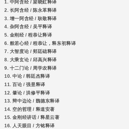
1.
中阿含经
/
梁晓虹释译
2.
长阿含经
/
陈永革释译
3.
增一阿含经
/
耿敬释译
4.
杂阿含经
/
吴平释译
5.
金刚经
/
程恭让释译
6.
般若心经
/
程恭让，释东初释译
7.
大智度论
/
郏廷础释译
8.
大乘玄论
/
邱高兴释译
9.
十二门论
/
周学农释译
10.
中论
/
韩廷杰释译
11.
百论
/
强昱释译
12.
肇论
/
洪修平释译
13.
辩中边论
/
魏德东释译
14.
空的哲理
/
释道安著
15.
金刚经讲话
/
释星云著
16.
人天眼目
/
方铭释译