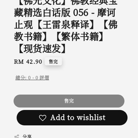
【佛光文化】佛教经典宝
藏精选白话版 056 - 摩诃
止观【王雷泉释译】【佛
教书籍】【繁体书籍】
【现货速发】
Regular
RM 42.90
售完
price
總分:
0
-
0
評價
售完
Add to wishlist
分享