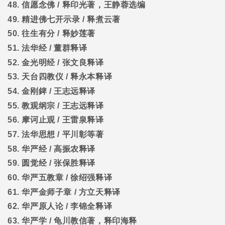
48.
信愿念佛
/
释印光著，王静蓉选编
49.
精进佛七开示录
/
释煮云著
50.
往生有分
/
释妙莲著
51.
法华经
/
董群释译
52.
金光明经
/
张文良释译
53.
天台四教仪
/
释永本释译
54.
金刚錍
/
王志远释译
55.
教观纲宗
/
王志远释译
56.
摩诃止观
/
王雷泉释译
57.
法华思想
/
平川彰等著
58.
华严经
/
高振农释译
59.
圆觉经
/
张保胜释译
60.
华严五教章
/
徐绍强释译
61.
华严金师子章
/
方立天释译
62.
华严原人论
/
李锦全释译
63.
华严学
/
龟川教信著，释印海释