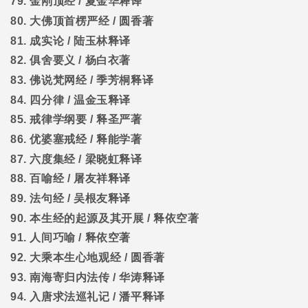
79.
金刚顶经
/
夏金华释译
80.
大佛顶首楞严经
/
圆香著
81.
成实论
/
陆玉林释译
82.
俱舍要义
/
杨白衣著
83.
佛说梵网经
/
季芳桐释译
84.
四分律
/
温金玉释译
85.
戒律学纲要
/
释圣严著
86.
优婆塞戒经
/
释能学著
87.
六度集经
/
梁晓虹释译
88.
百喻经
/
屠友祥释译
89.
法句经
/
吴根友释译
90.
本生经的起源及其开展
/
释依空著
91.
人间巧喻
/
释依空著
92.
大乘本生心地观经
/
圆香著
93.
南海寄归内法传
/
华涛释译
94.
入唐求法巡礼记
/
潘平释译