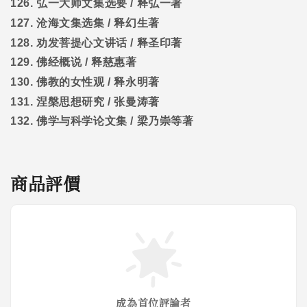
126.
弘一大师文集选要
/
释弘一著
127.
沧海文集选集
/
释幻生著
128.
劝发菩提心文讲话
/
释圣印著
129.
佛经概说
/
释慈惠著
130.
佛教的女性观
/
释永明著
131.
涅槃思想研究
/
张曼涛著
132.
佛学与科学论文集
/
梁乃崇等著
商品評價
成為首位評論者