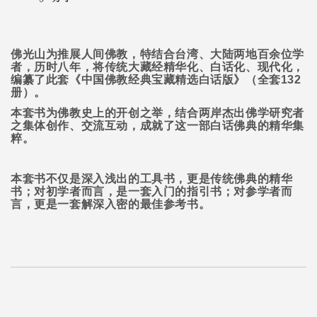
佛光山为推展人间佛教，特结合台湾、大陆两地百余位学
者，历时八年，将传统大藏经精华化、白话化、现代化，
编纂了此套《中国佛教经典宝藏精选白话版》（全套
132
册）。
本套书为佛教史上的开创之举，结合两岸杰出佛学研究者
之集体创作、交流互动，成就了这一部白话佛典的精华集
粹。
本套书不仅是深入浅出的工具书，更是传统佛典的精华
书；对初学者而言，是一套入门的指引书；对参学者而
言，更是一套解深入密的最佳参考书。