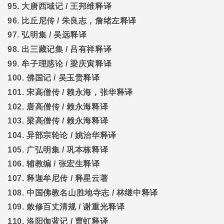
95.
大唐西域记
/
王邦维释译
96.
比丘尼传
/
朱良志，詹绪左释译
97.
弘明集
/
吴远释译
98.
出三藏记集
/
吕有祥释译
99.
牟子理惑论
/
梁庆寅释译
100.
佛国记
/
吴玉贵释译
101.
宋高僧传
/
赖永海，张华释译
102.
唐高僧传
/
赖永海释译
103.
梁高僧传
/
赖永海释译
104.
异部宗轮论
/
姚治华释译
105.
广弘明集
/
巩本栋释译
106.
辅教编
/
张宏生释译
107.
释迦牟尼传
/
释星云著
108.
中国佛教名山胜地寺志
/
林继中释译
109.
敕修百丈清规
/
谢重光释译
110.
洛阳伽蓝记
/
曹虹释译