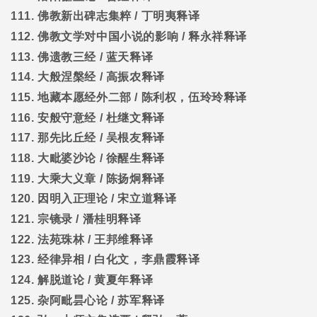
111.
佛教新出碑志集粹
/
丁明夷释译
112.
佛教文学对中国小说的影响
/
释永祥释译
113.
佛遗教三经
/
蓝天释译
114.
大般涅槃经
/
高振农释译
115.
地藏本愿经外二部
/
陈利权，伍玲玲释译
116.
安般守意经
/
杜继文释译
117.
那先比丘经
/
吴根友释译
118.
大毗婆沙论
/
徐醒生释译
119.
大乘大义章
/
陈扬炯释译
120.
因明入正理论
/
宋立道释译
121.
宗镜录
/
潘桂明释译
122.
法苑珠林
/
王邦维释译
123.
经律异相
/
白化文，李鼎霞释译
124.
解脱道论
/
黄夏年释译
125.
杂阿毗昙心论
/
苏军释译