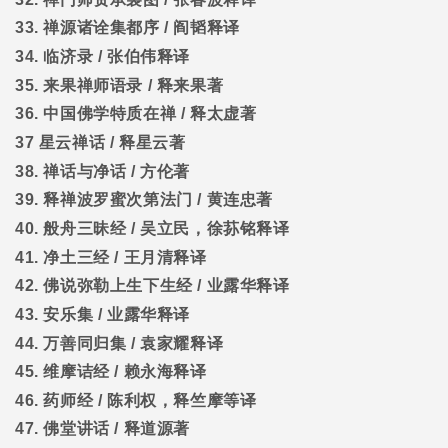
33.
禅源诸诠集都序
/
阎韬释译
34.
临济录
/
张伯伟释译
35.
来果禅师语录
/
释来果著
36.
中国佛学特质在禅
/
释太虚著
37
星云禅话
/
释星云著
38.
禅话与净话
/
方伦著
39.
释禅波罗蜜次第法门
/
黄连忠著
40.
般舟三昧经
/
吴立民，徐荪铭释译
41.
净土三经
/
王月清释译
42.
佛说弥勒上生下生经
/
业露华释译
43.
安乐集
/
业露华释译
44.
万善同归集
/
袁家耀释译
45.
维摩诘经
/
赖永海释译
46.
药师经
/
陈利权，释竺摩等译
47.
佛堂讲话
/
释道源著