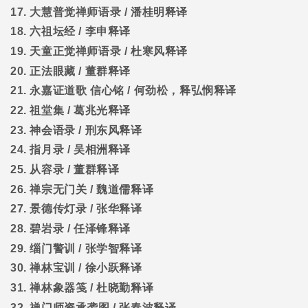
17.
大慧普觉禅师语录
/
潘桂明释译
18.
六祖坛经
/
李申释译
19.
天童正觉禅师语录
/
杜寒风释译
20.
正法眼藏
/
董群释译
21.
永嘉证道歌
信心铭
/
何劲松，释弘悯释译
22.
祖堂集
/
葛兆光释译
23.
神会语录
/
刑东风释译
24.
指月录
/
吴相洲释译
25.
从容录
/
董群释译
26.
禅宗无门关
/
魏道儒释译
27.
景德传灯录
/
张华释译
28.
碧岩录
/
任泽锋释译
29.
缁门警训
/
张学智释译
30.
禅林宝训
/
徐小跃释译
31.
禅林象器笺
/
杜晓勤释译
32.
禅门师资承袭图
/
张春波释译