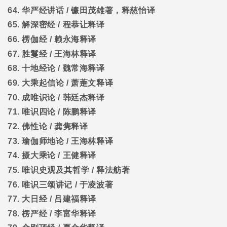
64.
华严经讲话
/
镰田茂雄著，释慈怡译
65.
解深密经
/
程恭让释译
66.
楞伽经
/
赖永海释译
67.
胜鬘经
/
王海林释译
68.
十地经论
/
魏常海释译
69.
大乘起信论
/
萧萐文释译
70.
成唯识论
/
韩廷杰释译
71.
唯识四论
/
陈鹏释译
72.
佛性论
/
龚隽释译
73.
瑜伽师地论
/
王海林释译
74.
摄大乘论
/
王健释译
75.
唯识史观及其哲学
/
释法舫著
76.
唯识三颂讲记
/
于凌波著
77.
大日经
/
吕建福释译
78.
楞严经
/
李富华释译