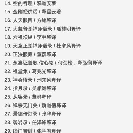
14.
空的哲理
/
释道安著
15.
金刚经讲话
/
释星云著
16.
人天眼目
/
方铭释译
17.
大慧普觉禅师语录
/
潘桂明释译
18.
六祖坛经
/
李申释译
19.
天童正觉禅师语录
/
杜寒风释译
20.
正法眼藏
/
董群释译
21.
永嘉证道歌
信心铭
/
何劲松，释弘悯释译
22.
祖堂集
/
葛兆光释译
23.
神会语录
/
刑东风释译
24.
指月录
/
吴相洲释译
25.
从容录
/
董群释译
26.
禅宗无门关
/
魏道儒释译
27.
景德传灯录
/
张华释译
28.
碧岩录
/
任泽锋释译
29.
缁门警训
/
张学智释译