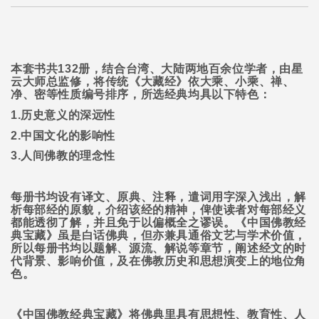
本套书共
132
册，结合台湾、大陆两地百余位学者，由星
云大师总监修，将传统《大藏经》依大乘、小乘、禅、
净、密等性质编号排序，所选经典均具以下特色：
1.
历史意义的深远性
2.
中国文化的影响性
3.
人间佛教的理念性
每册书均设有译文、原典、注释，遣词用字深入浅出，解
析每部经的原貌，介绍该经的精神，俾使读者对每部经义
都能透彻了解，并且免于以偏概全之谬误。《中国佛教经
典宝藏》虽是白话佛典，但亦兼具通俗文艺与学术价值，
所以每册书均以题解、源流、解说等章节，阐述经文的时
代背景、影响价值，及在佛教历史和思想演变上的地位角
色。
《中国佛教经典宝藏》将佛典里具有思想性、教育性、人