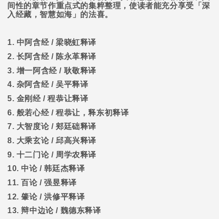
间性的章节作重点式的集粹整理，使读者能充分享受「深
入经藏，智慧如海」的法喜。
1.
中阿含经
/
梁晓虹释译
2.
长阿含经
/
陈永革释译
3.
增一阿含经
/
耿敬释译
4.
杂阿含经
/
吴平释译
5.
金刚经
/
程恭让释译
6.
般若心经
/
程恭让，释东初释译
7.
大智度论
/
郏廷础释译
8.
大乘玄论
/
邱高兴释译
9.
十二门论
/
周学农释译
10.
中论
/
韩廷杰释译
11.
百论
/
强昱释译
12.
肇论
/
洪修平释译
13.
辩中边论
/
魏德东释译