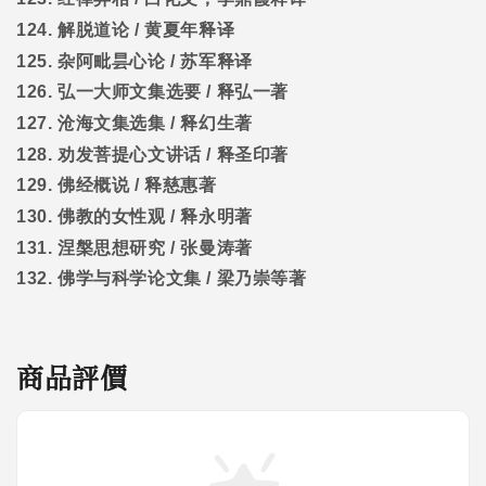
124.
解脱道论
/
黄夏年释译
125.
杂阿毗昙心论
/
苏军释译
126.
弘一大师文集选要
/
释弘一著
127.
沧海文集选集
/
释幻生著
128.
劝发菩提心文讲话
/
释圣印著
129.
佛经概说
/
释慈惠著
130.
佛教的女性观
/
释永明著
131.
涅槃思想研究
/
张曼涛著
132.
佛学与科学论文集
/
梁乃崇等著
商品評價