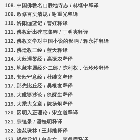
108.
中国佛教名山胜地寺志
/
林继中释译
109.
敕修百丈清规
/
谢重光释译
110.
洛阳伽蓝记
/
曹虹释译
111.
佛教新出碑志集粹
/
丁明夷释译
112.
佛教文学对中国小说的影响
/
释永祥释译
113.
佛遗教三经
/
蓝天释译
114.
大般涅槃经
/
高振农释译
115.
地藏本愿经外二部
/
陈利权，伍玲玲释译
116.
安般守意经
/
杜继文释译
117.
那先比丘经
/
吴根友释译
118.
大毗婆沙论
/
徐醒生释译
119.
大乘大义章
/
陈扬炯释译
120.
因明入正理论
/
宋立道释译
121.
宗镜录
/
潘桂明释译
122.
法苑珠林
/
王邦维释译
123.
经律异相
/
白化文，李鼎霞释译