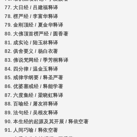
77.
大日经
/
吕建福释译
78.
楞严经
/
李富华释译
79.
金刚顶经
/
夏金华释译
80.
大佛顶首楞严经
/
圆香著
81.
成实论
/
陆玉林释译
82.
俱舍要义
/
杨白衣著
83.
佛说梵网经
/
季芳桐释译
84.
四分律
/
温金玉释译
85.
戒律学纲要
/
释圣严著
86.
优婆塞戒经
/
释能学著
87.
六度集经
/
梁晓虹释译
88.
百喻经
/
屠友祥释译
89.
法句经
/
吴根友释译
90.
本生经的起源及其开展
/
释依空著
91.
人间巧喻
/
释依空著