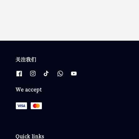
price
price
关注我们
We accept
Quick links