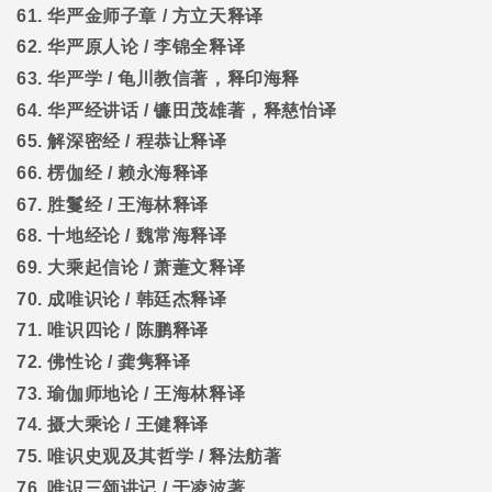
61.
华严金师子章
/
方立天释译
62.
华严原人论
/
李锦全释译
63.
华严学
/
龟川教信著，释印海释
64.
华严经讲话
/
镰田茂雄著，释慈怡译
65.
解深密经
/
程恭让释译
66.
楞伽经
/
赖永海释译
67.
胜鬘经
/
王海林释译
68.
十地经论
/
魏常海释译
69.
大乘起信论
/
萧萐文释译
70.
成唯识论
/
韩廷杰释译
71.
唯识四论
/
陈鹏释译
72.
佛性论
/
龚隽释译
73.
瑜伽师地论
/
王海林释译
74.
摄大乘论
/
王健释译
75.
唯识史观及其哲学
/
释法舫著
76.
唯识三颂讲记
/
于凌波著