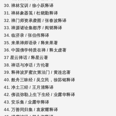
30.
禅林宝训
/
徐小跃释译
31.
禅林象器笺
/
杜晓勤释译
32.
禅门师资承袭图
/
张春波释译
33.
禅源诸诠集都序
/
阎韬释译
34.
临济录
/
张伯伟释译
35.
来果禅师语录
/
释来果著
36.
中国佛学特质在禅
/
释太虚著
37
星云禅话
/
释星云著
38.
禅话与净话
/
方伦著
39.
释禅波罗蜜次第法门
/
黄连忠著
40.
般舟三昧经
/
吴立民，徐荪铭释译
41.
净土三经
/
王月清释译
42.
佛说弥勒上生下生经
/
业露华释译
43.
安乐集
/
业露华释译
44.
万善同归集
/
袁家耀释译