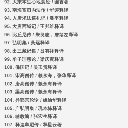
92.
大乘本生心地观经
/
圆香著
93.
南海寄归内法传
/
华涛释译
94.
入唐求法巡礼记
/
潘平释译
95.
大唐西域记
/
王邦维释译
96.
比丘尼传
/
朱良志，詹绪左释译
97.
弘明集
/
吴远释译
98.
出三藏记集
/
吕有祥释译
99.
牟子理惑论
/
梁庆寅释译
100.
佛国记
/
吴玉贵释译
101.
宋高僧传
/
赖永海，张华释译
102.
唐高僧传
/
赖永海释译
103.
梁高僧传
/
赖永海释译
104.
异部宗轮论
/
姚治华释译
105.
广弘明集
/
巩本栋释译
106.
辅教编
/
张宏生释译
107.
释迦牟尼传
/
释星云著