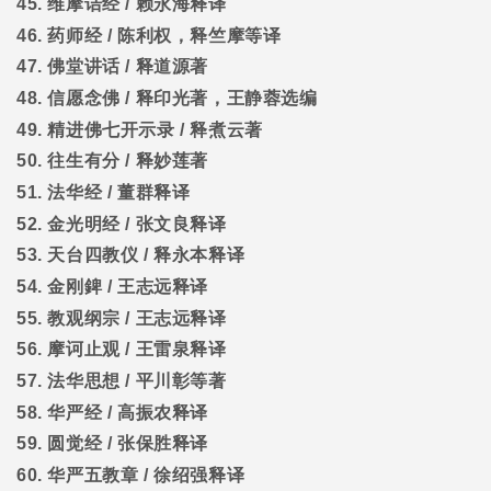
45.
维摩诘经
/
赖永海释译
46.
药师经
/
陈利权，释竺摩等译
47.
佛堂讲话
/
释道源著
48.
信愿念佛
/
释印光著，王静蓉选编
49.
精进佛七开示录
/
释煮云著
50.
往生有分
/
释妙莲著
51.
法华经
/
董群释译
52.
金光明经
/
张文良释译
53.
天台四教仪
/
释永本释译
54.
金刚錍
/
王志远释译
55.
教观纲宗
/
王志远释译
56.
摩诃止观
/
王雷泉释译
57.
法华思想
/
平川彰等著
58.
华严经
/
高振农释译
59.
圆觉经
/
张保胜释译
60.
华严五教章
/
徐绍强释译