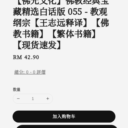
【佛光文化】佛教经典宝
藏精选白话版 055 - 教观
纲宗【王志远释译】【佛
教书籍】【繁体书籍】
【现货速发】
Regular
RM 42.90
price
總分:
0
-
0
評價
数量
加入购物车