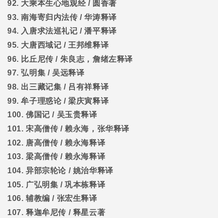
92.
大乘本生心地观经
/
圆香著
93.
南海寄归内法传
/
华涛释译
94.
入唐求法巡礼记
/
潘平释译
95.
大唐西域记
/
王邦维释译
96.
比丘尼传
/
朱良志，詹绪左释译
97.
弘明集
/
吴远释译
98.
出三藏记集
/
吕有祥释译
99.
牟子理惑论
/
梁庆寅释译
100.
佛国记
/
吴玉贵释译
101.
宋高僧传
/
赖永海，张华释译
102.
唐高僧传
/
赖永海释译
103.
梁高僧传
/
赖永海释译
104.
异部宗轮论
/
姚治华释译
105.
广弘明集
/
巩本栋释译
106.
辅教编
/
张宏生释译
107.
释迦牟尼传
/
释星云著