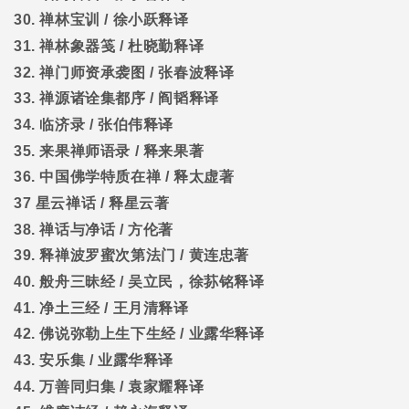
30.
禅林宝训
/
徐小跃释译
31.
禅林象器笺
/
杜晓勤释译
32.
禅门师资承袭图
/
张春波释译
33.
禅源诸诠集都序
/
阎韬释译
34.
临济录
/
张伯伟释译
35.
来果禅师语录
/
释来果著
36.
中国佛学特质在禅
/
释太虚著
37
星云禅话
/
释星云著
38.
禅话与净话
/
方伦著
39.
释禅波罗蜜次第法门
/
黄连忠著
40.
般舟三昧经
/
吴立民，徐荪铭释译
41.
净土三经
/
王月清释译
42.
佛说弥勒上生下生经
/
业露华释译
43.
安乐集
/
业露华释译
44.
万善同归集
/
袁家耀释译