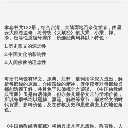
本套书共
132
册，结合台湾、大陆两地百余位学者，由星
云大师总监修，将传统《大藏经》依大乘、小乘、禅、
净、密等性质编号排序，所选经典均具以下特色：
1.
历史意义的深远性
2.
中国文化的影响性
3.
人间佛教的理念性
每册书均设有译文、原典、注释，遣词用字深入浅出，解
析每部经的原貌，介绍该经的精神，俾使读者对每部经义
都能透彻了解，并且免于以偏概全之谬误。《中国佛教经
典宝藏》虽是白话佛典，但亦兼具通俗文艺与学术价值，
所以每册书均以题解、源流、解说等章节，阐述经文的时
代背景、影响价值，及在佛教历史和思想演变上的地位角
色。
《中国佛教经典宝藏》将佛典里具有思想性、教育性、人