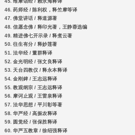
45.
维摩诘经
/
赖永海释译
46.
药师经
/
陈利权，释竺摩等译
47.
佛堂讲话
/
释道源著
48.
信愿念佛
/
释印光著，王静蓉选编
49.
精进佛七开示录
/
释煮云著
50.
往生有分
/
释妙莲著
51.
法华经
/
董群释译
52.
金光明经
/
张文良释译
53.
天台四教仪
/
释永本释译
54.
金刚錍
/
王志远释译
55.
教观纲宗
/
王志远释译
56.
摩诃止观
/
王雷泉释译
57.
法华思想
/
平川彰等著
58.
华严经
/
高振农释译
59.
圆觉经
/
张保胜释译
60.
华严五教章
/
徐绍强释译