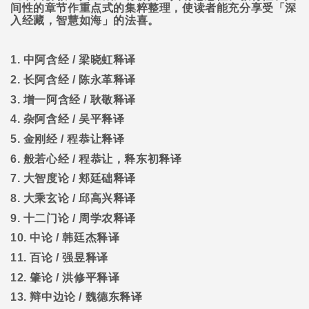
间性的章节作重点式的集粹整理，使读者能充分享受「深
入经藏，智慧如海」的法喜。
1.
中阿含经
/
梁晓虹释译
2.
长阿含经
/
陈永革释译
3.
增一阿含经
/
耿敬释译
4.
杂阿含经
/
吴平释译
5.
金刚经
/
程恭让释译
6.
般若心经
/
程恭让，释东初释译
7.
大智度论
/
郏廷础释译
8.
大乘玄论
/
邱高兴释译
9.
十二门论
/
周学农释译
10.
中论
/
韩廷杰释译
11.
百论
/
强昱释译
12.
肇论
/
洪修平释译
13.
辩中边论
/
魏德东释译