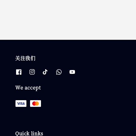
price
price
关注我们
We accept
Quick links