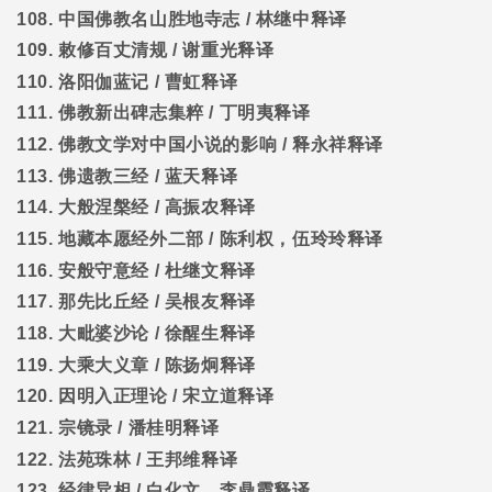
108.
中国佛教名山胜地寺志
/
林继中释译
109.
敕修百丈清规
/
谢重光释译
110.
洛阳伽蓝记
/
曹虹释译
111.
佛教新出碑志集粹
/
丁明夷释译
112.
佛教文学对中国小说的影响
/
释永祥释译
113.
佛遗教三经
/
蓝天释译
114.
大般涅槃经
/
高振农释译
115.
地藏本愿经外二部
/
陈利权，伍玲玲释译
116.
安般守意经
/
杜继文释译
117.
那先比丘经
/
吴根友释译
118.
大毗婆沙论
/
徐醒生释译
119.
大乘大义章
/
陈扬炯释译
120.
因明入正理论
/
宋立道释译
121.
宗镜录
/
潘桂明释译
122.
法苑珠林
/
王邦维释译
123.
经律异相
/
白化文，李鼎霞释译