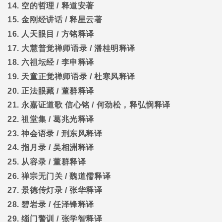
14.
空的哲理
/
释道安著
15.
金刚经讲话
/
释星云著
16.
人天眼目
/
方铭释译
17.
大慧普觉禅师语录
/
潘桂明释译
18.
六祖坛经
/
李申释译
19.
天童正觉禅师语录
/
杜寒风释译
20.
正法眼藏
/
董群释译
21.
永嘉证道歌
信心铭
/
何劲松，释弘悯释译
22.
祖堂集
/
葛兆光释译
23.
神会语录
/
刑东风释译
24.
指月录
/
吴相洲释译
25.
从容录
/
董群释译
26.
禅宗无门关
/
魏道儒释译
27.
景德传灯录
/
张华释译
28.
碧岩录
/
任泽锋释译
29.
缁门警训
/
张学智释译