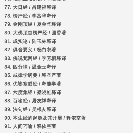
77.
大日经
/
吕建福释译
78.
楞严经
/
李富华释译
79.
金刚顶经
/
夏金华释译
80.
大佛顶首楞严经
/
圆香著
81.
成实论
/
陆玉林释译
82.
俱舍要义
/
杨白衣著
83.
佛说梵网经
/
季芳桐释译
84.
四分律
/
温金玉释译
85.
戒律学纲要
/
释圣严著
86.
优婆塞戒经
/
释能学著
87.
六度集经
/
梁晓虹释译
88.
百喻经
/
屠友祥释译
89.
法句经
/
吴根友释译
90.
本生经的起源及其开展
/
释依空著
91.
人间巧喻
/
释依空著