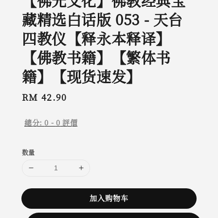
【佛光文化】佛教经典宝
藏精选白话版 053 - 天台
四教仪【释永本释译】
【佛教书籍】【繁体书
籍】【现货速发】
Regular
RM 42.90
price
總分:
0
-
0
評價
数量
加入购物车