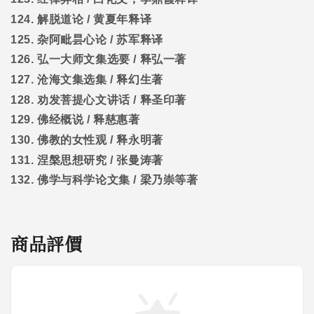
124.
解脱道论
/
黄夏年释译
125.
杂阿毗昙心论
/
苏军释译
126.
弘一大师文集选要
/
释弘一著
127.
沧海文集选集
/
释幻生著
128.
劝发菩提心文讲话
/
释圣印著
129.
佛经概说
/
释慈惠著
130.
佛教的女性观
/
释永明著
131.
涅槃思想研究
/
张曼涛著
132.
佛学与科学论文集
/
梁乃崇等著
商品評價