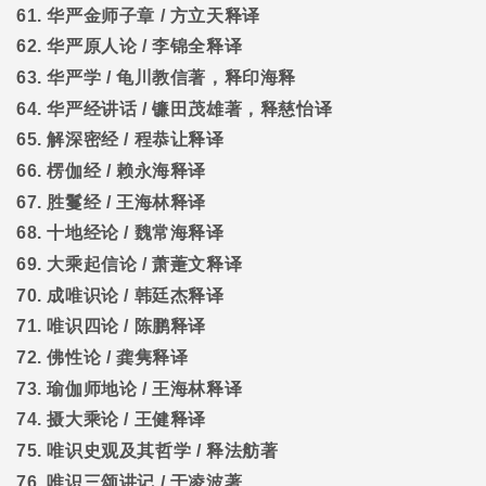
61.
华严金师子章
/
方立天释译
62.
华严原人论
/
李锦全释译
63.
华严学
/
龟川教信著，释印海释
64.
华严经讲话
/
镰田茂雄著，释慈怡译
65.
解深密经
/
程恭让释译
66.
楞伽经
/
赖永海释译
67.
胜鬘经
/
王海林释译
68.
十地经论
/
魏常海释译
69.
大乘起信论
/
萧萐文释译
70.
成唯识论
/
韩廷杰释译
71.
唯识四论
/
陈鹏释译
72.
佛性论
/
龚隽释译
73.
瑜伽师地论
/
王海林释译
74.
摄大乘论
/
王健释译
75.
唯识史观及其哲学
/
释法舫著
76.
唯识三颂讲记
/
于凌波著