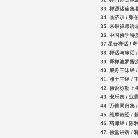
33.
禅源诸诠集
34.
临济录
/
张
35.
来果禅师语
36.
中国佛学特
37
星云禅话
/
释
38.
禅话与净话
39.
释禅波罗蜜
40.
般舟三昧经
41.
净土三经
/
42.
佛说弥勒上
43.
安乐集
/
业
44.
万善同归集
45.
维摩诘经
/
46.
药师经
/
陈
47.
佛堂讲话
/