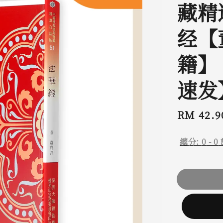
藏精选
经【
籍】
速发
Regular
RM 42.9
price
總分:
0
-
0