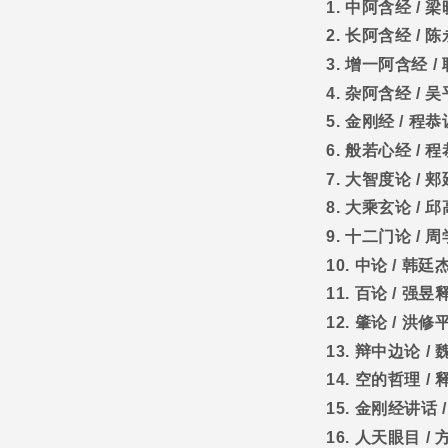
1.
中阿含经
/
梁
2.
长阿含经
/
陈
3.
增一阿含经
/
4.
杂阿含经
/
吴
5.
金刚经
/
程恭
6.
般若心经
/
程
7.
大智度论
/
郏
8.
大乘玄论
/
邱
9.
十二门论
/
周
10.
中论
/
韩廷
11.
百论
/
强昱
12.
肇论
/
洪修
13.
辩中边论
/
14.
空的哲理
/
15.
金刚经讲话
16.
人天眼目
/