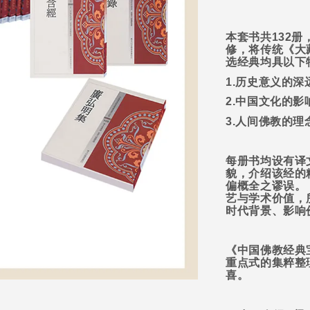
本套书共
132
册
修，将传统《大
选经典均具以下
1.
历史意义的深
2.
中国文化的影
3.
人间佛教的理
每册书均设有译
貌，介绍该经的
偏概全之谬误。
艺与学术价值，
时代背景、影响
《中国佛教经典
重点式的集粹整
喜。