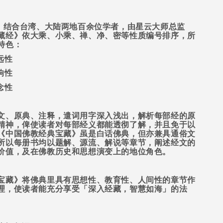
，结合台湾、大陆两地百余位学者，由星云大师总监
藏经》依大乘、小乘、禅、净、密等性质编号排序，所
特色：
远性
响性
念性
文、原典、注释，遣词用字深入浅出，解析每部经的原
精神，俾使读者对每部经义都能透彻了解，并且免于以
《中国佛教经典宝藏》虽是白话佛典，但亦兼具通俗文
所以每册书均以题解、源流、解说等章节，阐述经文的
价值，及在佛教历史和思想演变上的地位角色。
宝藏》将佛典里具有思想性、教育性、人间性的章节作
理，使读者能充分享受「深入经藏，智慧如海」的法