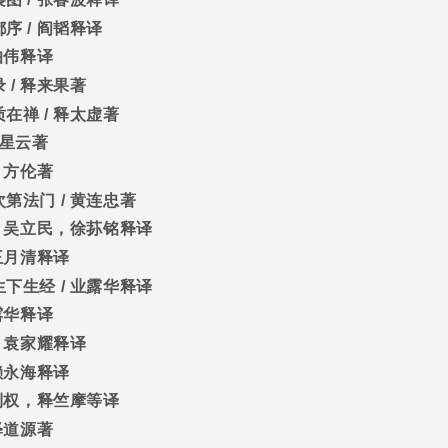
都序
/
阎韬释译
伯伟释译
录
/
释来果著
质在禅
/
释太虚著
星云著
/
方伦著
次第法门
/
黄连忠著
/
吴立民，徐荪铭释译
王月清释译
生下生经
/
业露华释译
露华释译
/
袁家耀释译
赖永海释译
利权，释竺摩等译
释道源著