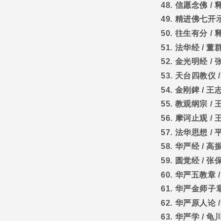
48.
信愿念佛
/
49.
精进佛七开
50.
往生有分
/
51.
法华经
/
董
52.
金光明经
/
53.
天台四教仪
54.
金刚錍
/
王
55.
教观纲宗
/
56.
摩诃止观
/
57.
法华思想
/
58.
华严经
/
高
59.
圆觉经
/
张
60.
华严五教章
61.
华严金师子
62.
华严原人论
63.
华严学
/
龟