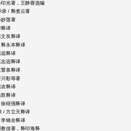
释印光著，王静蓉选编
示录
/
释煮云著
释妙莲著
群释译
张文良释译
/
释永本释译
志远释译
王志远释译
王雷泉释译
平川彰等著
振农释译
保胜释译
/
徐绍强释译
章
/
方立天释译
/
李锦全释译
川教信著，释印海释