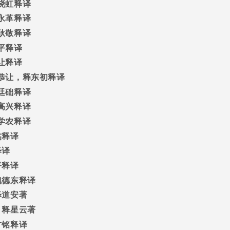
晓虹释译
永革释译
耿敬释译
平释译
让释译
恭让，释东初释译
廷础释译
高兴释译
学农释译
杰释译
释译
平释译
魏德东释译
释道安著
/
释星云著
方铭释译