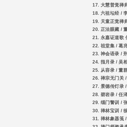
17.
大慧普觉禅
18.
六祖坛经
/
19.
天童正觉禅
20.
正法眼藏
/
21.
永嘉证道歌
22.
祖堂集
/
葛
23.
神会语录
/
24.
指月录
/
吴
25.
从容录
/
董
26.
禅宗无门关
27.
景德传灯录
28.
碧岩录
/
任
29.
缁门警训
/
30.
禅林宝训
/
31.
禅林象器笺
32.
禅门师资承