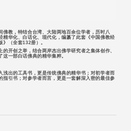
间佛教，特结合台湾、大陆两地百余位学者，历时八
经精华化、白话化、现代化，编纂了此套《中国佛教经
版》（全套
132
册）。
上的开创之举，结合两岸杰出佛学研究者之集体创作、
了这一部白话佛典的精华集粹。
入浅出的工具书，更是传统佛典的精华书；对初学者而
的指引书；对参学者而言，更是一套解深入密的最佳参