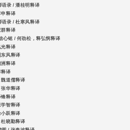
师语录
/
潘桂明释译
李申释译
师语录
/
杜寒风释译
董群释译
信心铭
/
何劲松，释弘悯释译
兆光释译
刑东风释译
相洲释译
群释译
/
魏道儒释译
/
张华释译
泽锋释译
张学智释译
徐小跃释译
/
杜晓勤释译
袭图
/
张春波释译