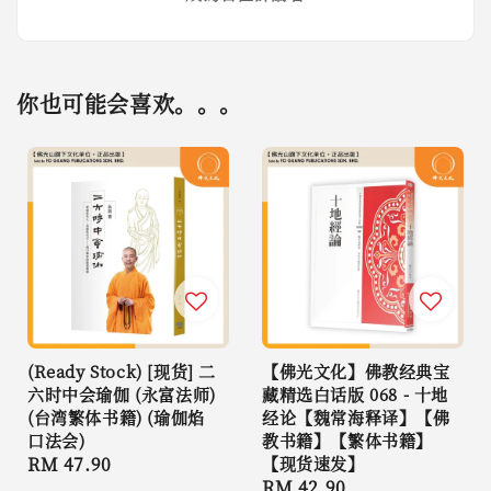
你也可能会喜欢。。。
(Ready Stock) [现货] 二
【佛光文化】佛教经典宝
六时中会瑜伽 (永富法师)
藏精选白话版 068 - 十地
(台湾繁体书籍) (瑜伽焰
经论【魏常海释译】【佛
口法会)
教书籍】【繁体书籍】
Regular
RM 47.90
【现货速发】
Regular
RM 42.90
price