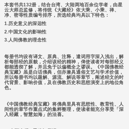
本套书共
132
册，结合台湾、大陆两地百余位学者，由星
云大师总监修，将传统《大藏经》依大乘、小乘、禅、
净、密等性质编号排序，所选经典均具以下特色：
1.
历史意义的深远性
2.
中国文化的影响性
3.
人间佛教的理念性
每册书均设有译文、原典、注释，遣词用字深入浅出，解
析每部经的原貌，介绍该经的精神，俾使读者对每部经义
都能透彻了解，并且免于以偏概全之谬误。《中国佛教经
典宝藏》虽是白话佛典，但亦兼具通俗文艺与学术价值，
所以每册书均以题解、源流、解说等章节，阐述经文的时
代背景、影响价值，及在佛教历史和思想演变上的地位角
色。
《中国佛教经典宝藏》将佛典里具有思想性、教育性、人
间性的章节作重点式的集粹整理，使读者能充分享受「深
入经藏，智慧如海」的法喜。