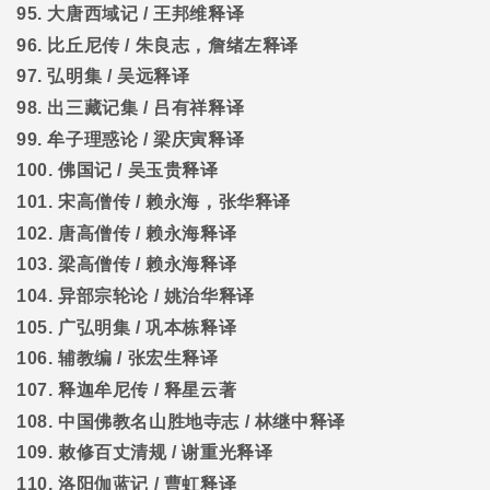
95.
大唐西域记
/
王邦维释译
96.
比丘尼传
/
朱良志，詹绪左释译
97.
弘明集
/
吴远释译
98.
出三藏记集
/
吕有祥释译
99.
牟子理惑论
/
梁庆寅释译
100.
佛国记
/
吴玉贵释译
101.
宋高僧传
/
赖永海，张华释译
102.
唐高僧传
/
赖永海释译
103.
梁高僧传
/
赖永海释译
104.
异部宗轮论
/
姚治华释译
105.
广弘明集
/
巩本栋释译
106.
辅教编
/
张宏生释译
107.
释迦牟尼传
/
释星云著
108.
中国佛教名山胜地寺志
/
林继中释译
109.
敕修百丈清规
/
谢重光释译
110.
洛阳伽蓝记
/
曹虹释译