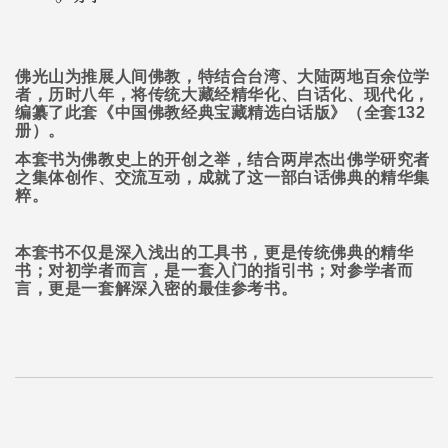
佛光山为推展人间佛教，特结合台湾、大陆两地百余位学
者，历时八年，将传统大藏经精华化、白话化、现代化，
编纂了此套《中国佛教经典宝藏精选白话版》（全套
132
册）。
本套书为佛教史上的开创之举，结合两岸杰出佛学研究者
之集体创作、交流互动，成就了这一部白话佛典的精华集
粹。
本套书不仅是深入浅出的工具书，更是传统佛典的精华
书；对初学者而言，是一套入门的指引书；对参学者而
言，更是一套解深入密的最佳参考书。