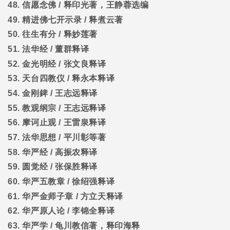
48.
信愿念佛
/
释印光著，王静蓉选编
49.
精进佛七开示录
/
释煮云著
50.
往生有分
/
释妙莲著
51.
法华经
/
董群释译
52.
金光明经
/
张文良释译
53.
天台四教仪
/
释永本释译
54.
金刚錍
/
王志远释译
55.
教观纲宗
/
王志远释译
56.
摩诃止观
/
王雷泉释译
57.
法华思想
/
平川彰等著
58.
华严经
/
高振农释译
59.
圆觉经
/
张保胜释译
60.
华严五教章
/
徐绍强释译
61.
华严金师子章
/
方立天释译
62.
华严原人论
/
李锦全释译
63.
华严学
/
龟川教信著，释印海释