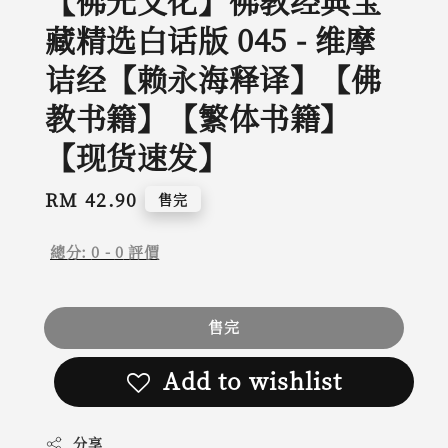
【佛光文化】佛教经典宝
藏精选白话版 045 - 维摩
诘经【赖永海释译】【佛
教书籍】【繁体书籍】
【现货速发】
Regular
RM 42.90
售完
price
總分:
0
-
0
評價
售完
Add to wishlist
分享