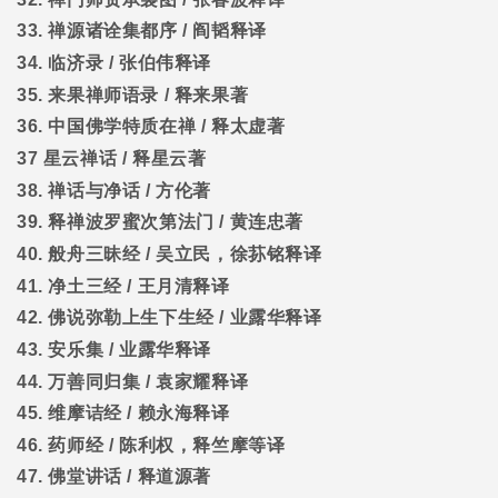
33.
禅源诸诠集都序
/
阎韬释译
34.
临济录
/
张伯伟释译
35.
来果禅师语录
/
释来果著
36.
中国佛学特质在禅
/
释太虚著
37
星云禅话
/
释星云著
38.
禅话与净话
/
方伦著
39.
释禅波罗蜜次第法门
/
黄连忠著
40.
般舟三昧经
/
吴立民，徐荪铭释译
41.
净土三经
/
王月清释译
42.
佛说弥勒上生下生经
/
业露华释译
43.
安乐集
/
业露华释译
44.
万善同归集
/
袁家耀释译
45.
维摩诘经
/
赖永海释译
46.
药师经
/
陈利权，释竺摩等译
47.
佛堂讲话
/
释道源著