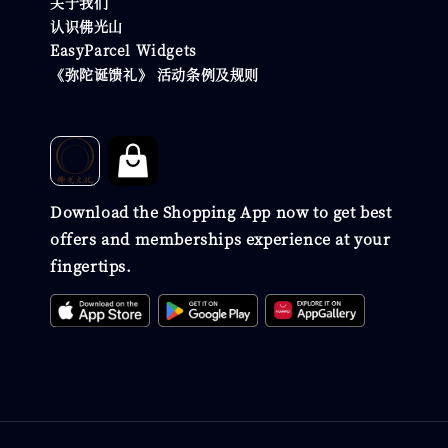
关于我们
认识佛光山
EasyParcel Widgets
《弥陀诞馈礼》 活动条例及规则
Download the Shopping App now to get best
offers and memberships experience at your
fingertips.