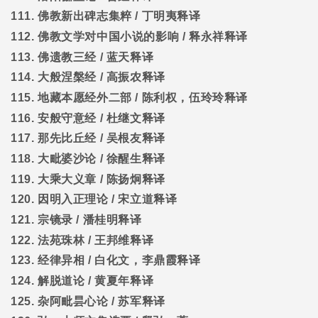
111.
佛教新出碑志集粹
/
丁明夷释译
112.
佛教文学对中国小说的影响
/
释永祥释译
113.
佛遗教三经
/
蓝天释译
114.
大般涅槃经
/
高振农释译
115.
地藏本愿经外二部
/
陈利权，伍玲玲释译
116.
安般守意经
/
杜继文释译
117.
那先比丘经
/
吴根友释译
118.
大毗婆沙论
/
徐醒生释译
119.
大乘大义章
/
陈扬炯释译
120.
因明入正理论
/
宋立道释译
121.
宗镜录
/
潘桂明释译
122.
法苑珠林
/
王邦维释译
123.
经律异相
/
白化文，李鼎霞释译
124.
解脱道论
/
黄夏年释译
125.
杂阿毗昙心论
/
苏军释译