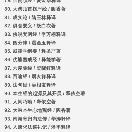
79.
金刚顶经
/
夏金华释译
80.
大佛顶首楞严经
/
圆香著
81.
成实论
/
陆玉林释译
82.
俱舍要义
/
杨白衣著
83.
佛说梵网经
/
季芳桐释译
84.
四分律
/
温金玉释译
85.
戒律学纲要
/
释圣严著
86.
优婆塞戒经
/
释能学著
87.
六度集经
/
梁晓虹释译
88.
百喻经
/
屠友祥释译
89.
法句经
/
吴根友释译
90.
本生经的起源及其开展
/
释依空著
91.
人间巧喻
/
释依空著
92.
大乘本生心地观经
/
圆香著
93.
南海寄归内法传
/
华涛释译
94.
入唐求法巡礼记
/
潘平释译