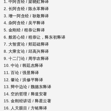
1.
中阿含经
/
梁晓虹释译
2.
长阿含经
/
陈永革释译
3.
增一阿含经
/
耿敬释译
4.
杂阿含经
/
吴平释译
5.
金刚经
/
程恭让释译
6.
般若心经
/
程恭让，释东初释译
7.
大智度论
/
郏廷础释译
8.
大乘玄论
/
邱高兴释译
9.
十二门论
/
周学农释译
10.
中论
/
韩廷杰释译
11.
百论
/
强昱释译
12.
肇论
/
洪修平释译
13.
辩中边论
/
魏德东释译
14.
空的哲理
/
释道安著
15.
金刚经讲话
/
释星云著
16.
人天眼目
/
方铭释译