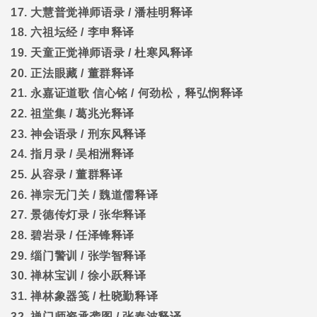
17.
大慧普觉禅师语录
/
潘桂明释译
18.
六祖坛经
/
李申释译
19.
天童正觉禅师语录
/
杜寒风释译
20.
正法眼藏
/
董群释译
21.
永嘉证道歌
信心铭
/
何劲松，释弘悯释译
22.
祖堂集
/
葛兆光释译
23.
神会语录
/
刑东风释译
24.
指月录
/
吴相洲释译
25.
从容录
/
董群释译
26.
禅宗无门关
/
魏道儒释译
27.
景德传灯录
/
张华释译
28.
碧岩录
/
任泽锋释译
29.
缁门警训
/
张学智释译
30.
禅林宝训
/
徐小跃释译
31.
禅林象器笺
/
杜晓勤释译
32.
禅门师资承袭图
/
张春波释译