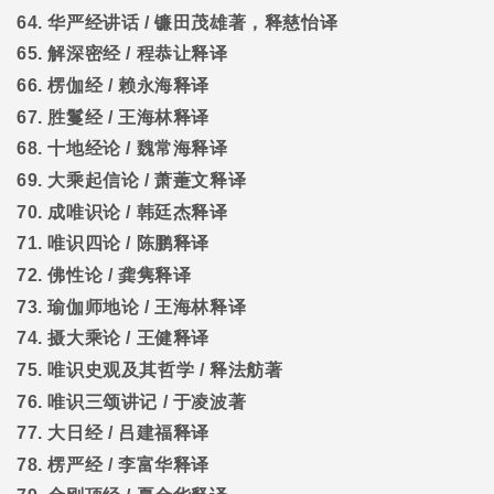
64.
华严经讲话
/
镰田茂雄著，释慈怡译
65.
解深密经
/
程恭让释译
66.
楞伽经
/
赖永海释译
67.
胜鬘经
/
王海林释译
68.
十地经论
/
魏常海释译
69.
大乘起信论
/
萧萐文释译
70.
成唯识论
/
韩廷杰释译
71.
唯识四论
/
陈鹏释译
72.
佛性论
/
龚隽释译
73.
瑜伽师地论
/
王海林释译
74.
摄大乘论
/
王健释译
75.
唯识史观及其哲学
/
释法舫著
76.
唯识三颂讲记
/
于凌波著
77.
大日经
/
吕建福释译
78.
楞严经
/
李富华释译