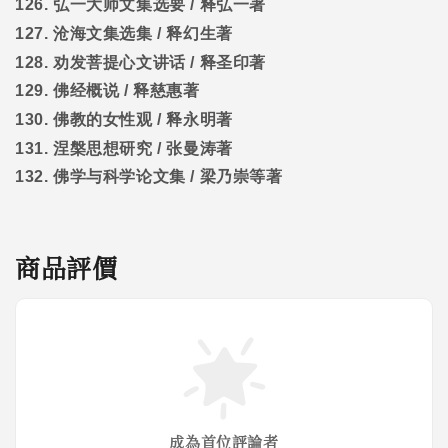
126.
弘一大师文集选要
/
释弘一著
127.
沧海文集选集
/
释幻生著
128.
劝发菩提心文讲话
/
释圣印著
129.
佛经概说
/
释慈惠著
130.
佛教的女性观
/
释永明著
131.
涅槃思想研究
/
张曼涛著
132.
佛学与科学论文集
/
梁乃崇等著
商品評價
成為首位評論者