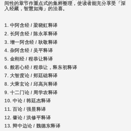
间性的章节作重点式的集粹整理，使读者能充分享受「深
入经藏，智慧如海」的法喜。
1.
中阿含经
/
梁晓虹释译
2.
长阿含经
/
陈永革释译
3.
增一阿含经
/
耿敬释译
4.
杂阿含经
/
吴平释译
5.
金刚经
/
程恭让释译
6.
般若心经
/
程恭让，释东初释译
7.
大智度论
/
郏廷础释译
8.
大乘玄论
/
邱高兴释译
9.
十二门论
/
周学农释译
10.
中论
/
韩廷杰释译
11.
百论
/
强昱释译
12.
肇论
/
洪修平释译
13.
辩中边论
/
魏德东释译