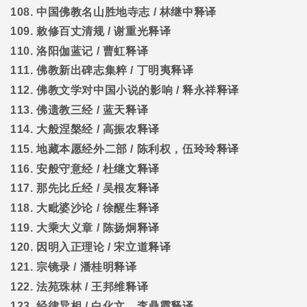
108.
中国佛教名山胜地寺志
/
林继中释译
109.
敕修百丈清规
/
谢重光释译
110.
洛阳伽蓝记
/
曹虹释译
111.
佛教新出碑志集粹
/
丁明夷释译
112.
佛教文学对中国小说的影响
/
释永祥释译
113.
佛遗教三经
/
蓝天释译
114.
大般涅槃经
/
高振农释译
115.
地藏本愿经外二部
/
陈利权，伍玲玲释译
116.
安般守意经
/
杜继文释译
117.
那先比丘经
/
吴根友释译
118.
大毗婆沙论
/
徐醒生释译
119.
大乘大义章
/
陈扬炯释译
120.
因明入正理论
/
宋立道释译
121.
宗镜录
/
潘桂明释译
122.
法苑珠林
/
王邦维释译
123.
经律异相
/
白化文，李鼎霞释译