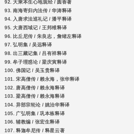
92.
大乘本生心地观经
/
圆香著
93.
南海寄归内法传
/
华涛释译
94.
入唐求法巡礼记
/
潘平释译
95.
大唐西域记
/
王邦维释译
96.
比丘尼传
/
朱良志，詹绪左释译
97.
弘明集
/
吴远释译
98.
出三藏记集
/
吕有祥释译
99.
牟子理惑论
/
梁庆寅释译
100.
佛国记
/
吴玉贵释译
101.
宋高僧传
/
赖永海，张华释译
102.
唐高僧传
/
赖永海释译
103.
梁高僧传
/
赖永海释译
104.
异部宗轮论
/
姚治华释译
105.
广弘明集
/
巩本栋释译
106.
辅教编
/
张宏生释译
107.
释迦牟尼传
/
释星云著