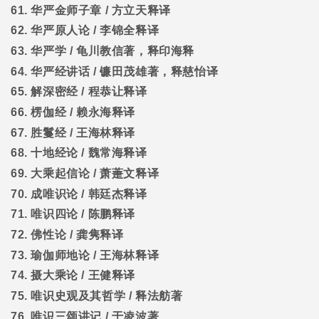
61.
华严金师子章
/
方立天释译
62.
华严原人论
/
李锦全释译
63.
华严学
/
龟川教信著，释印海释
64.
华严经讲话
/
镰田茂雄著，释慈怡译
65.
解深密经
/
程恭让释译
66.
楞伽经
/
赖永海释译
67.
胜鬘经
/
王海林释译
68.
十地经论
/
魏常海释译
69.
大乘起信论
/
萧萐文释译
70.
成唯识论
/
韩廷杰释译
71.
唯识四论
/
陈鹏释译
72.
佛性论
/
龚隽释译
73.
瑜伽师地论
/
王海林释译
74.
摄大乘论
/
王健释译
75.
唯识史观及其哲学
/
释法舫著
76.
唯识三颂讲记
/
于凌波著