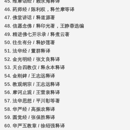
45.
维摩诘经
/
赖永海释译
46.
药师经
/
陈利权，释竺摩等译
47.
佛堂讲话
/
释道源著
48.
信愿念佛
/
释印光著，王静蓉选编
49.
精进佛七开示录
/
释煮云著
50.
往生有分
/
释妙莲著
51.
法华经
/
董群释译
52.
金光明经
/
张文良释译
53.
天台四教仪
/
释永本释译
54.
金刚錍
/
王志远释译
55.
教观纲宗
/
王志远释译
56.
摩诃止观
/
王雷泉释译
57.
法华思想
/
平川彰等著
58.
华严经
/
高振农释译
59.
圆觉经
/
张保胜释译
60.
华严五教章
/
徐绍强释译