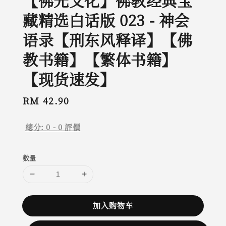
【佛光文化】佛教经典宝
藏精选白话版 023 - 神会
语录【刑东风释译】【佛
教书籍】【繁体书籍】
【现货速发】
Regular
RM 42.90
price
總分:
0
-
0
評價
数量
加入购物车