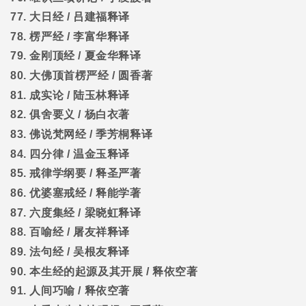
77.
大日经
/
吕建福释译
78.
楞严经
/
李富华释译
79.
金刚顶经
/
夏金华释译
80.
大佛顶首楞严经
/
圆香著
81.
成实论
/
陆玉林释译
82.
俱舍要义
/
杨白衣著
83.
佛说梵网经
/
季芳桐释译
84.
四分律
/
温金玉释译
85.
戒律学纲要
/
释圣严著
86.
优婆塞戒经
/
释能学著
87.
六度集经
/
梁晓虹释译
88.
百喻经
/
屠友祥释译
89.
法句经
/
吴根友释译
90.
本生经的起源及其开展
/
释依空著
91.
人间巧喻
/
释依空著