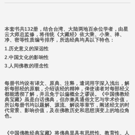
本套书共
132
册，结合台湾、大陆两地百余位学者，由星
云大师总监修，将传统《大藏经》依大乘、小乘、禅、
净、密等性质编号排序，所选经典均具以下特色：
1.
历史意义的深远性
2.
中国文化的影响性
3.
人间佛教的理念性
每册书均设有译文、原典、注释，遣词用字深入浅出，解
析每部经的原貌，介绍该经的精神，俾使读者对每部经义
都能透彻了解，并且免于以偏概全之谬误。《中国佛教经
典宝藏》虽是白话佛典，但亦兼具通俗文艺与学术价值，
所以每册书均以题解、源流、解说等章节，阐述经文的时
代背景、影响价值，及在佛教历史和思想演变上的地位角
色。
《中国佛教经典宝藏》将佛典里具有思想性、教育性、人