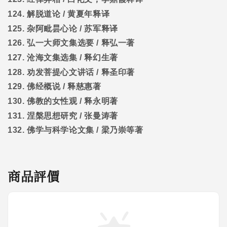
124.
解脱道论
/
黄夏年释译
125.
杂阿毗昙心论
/
苏军释译
126.
弘一大师文集选要
/
释弘一著
127.
沧海文集选集
/
释幻生著
128.
劝发菩提心文讲话
/
释圣印著
129.
佛经概说
/
释慈惠著
130.
佛教的女性观
/
释永明著
131.
涅槃思想研究
/
张曼涛著
132.
佛学与科学论文集
/
梁乃崇等著
商品評價