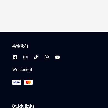
price
price
关注我们
We accept
Quick links