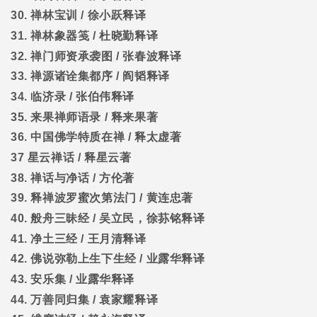
30.
禅林宝训
/
徐小跃释译
31.
禅林象器笺
/
杜晓勤释译
32.
禅门师资承袭图
/
张春波释译
33.
禅源诸诠集都序
/
阎韬释译
34.
临济录
/
张伯伟释译
35.
来果禅师语录
/
释来果著
36.
中国佛学特质在禅
/
释太虚著
37
星云禅话
/
释星云著
38.
禅话与净话
/
方伦著
39.
释禅波罗蜜次第法门
/
黄连忠著
40.
般舟三昧经
/
吴立民，徐荪铭释译
41.
净土三经
/
王月清释译
42.
佛说弥勒上生下生经
/
业露华释译
43.
安乐集
/
业露华释译
44.
万善同归集
/
袁家耀释译