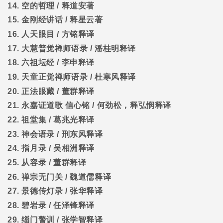
14.
空的哲理
/
释道安著
15.
金刚经讲话
/
释星云著
16.
人天眼目
/
方铭释译
17.
大慧普觉禅师语录
/
潘桂明释译
18.
六祖坛经
/
李申释译
19.
天童正觉禅师语录
/
杜寒风释译
20.
正法眼藏
/
董群释译
21.
永嘉证道歌
信心铭
/
何劲松，释弘悯释译
22.
祖堂集
/
葛兆光释译
23.
神会语录
/
刑东风释译
24.
指月录
/
吴相洲释译
25.
从容录
/
董群释译
26.
禅宗无门关
/
魏道儒释译
27.
景德传灯录
/
张华释译
28.
碧岩录
/
任泽锋释译
29.
缁门警训
/
张学智释译