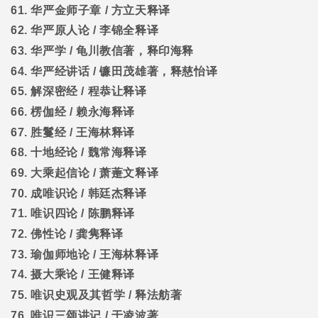
61.
华严金师子章
/
方立天释译
62.
华严原人论
/
李锦全释译
63.
华严学
/
龟川教信著，释印海释
64.
华严经讲话
/
镰田茂雄著，释慈怡译
65.
解深密经
/
程恭让释译
66.
楞伽经
/
赖永海释译
67.
胜鬘经
/
王海林释译
68.
十地经论
/
魏常海释译
69.
大乘起信论
/
萧萐文释译
70.
成唯识论
/
韩廷杰释译
71.
唯识四论
/
陈鹏释译
72.
佛性论
/
龚隽释译
73.
瑜伽师地论
/
王海林释译
74.
摄大乘论
/
王健释译
75.
唯识史观及其哲学
/
释法舫著
76.
唯识三颂讲记
/
于凌波著