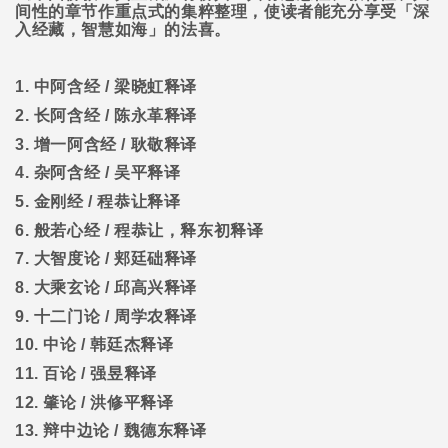
间性的章节作重点式的集粹整理，使读者能充分享受「深
入经藏，智慧如海」的法喜。
1.
中阿含经
/
梁晓虹释译
2.
长阿含经
/
陈永革释译
3.
增一阿含经
/
耿敬释译
4.
杂阿含经
/
吴平释译
5.
金刚经
/
程恭让释译
6.
般若心经
/
程恭让，释东初释译
7.
大智度论
/
郏廷础释译
8.
大乘玄论
/
邱高兴释译
9.
十二门论
/
周学农释译
10.
中论
/
韩廷杰释译
11.
百论
/
强昱释译
12.
肇论
/
洪修平释译
13.
辩中边论
/
魏德东释译