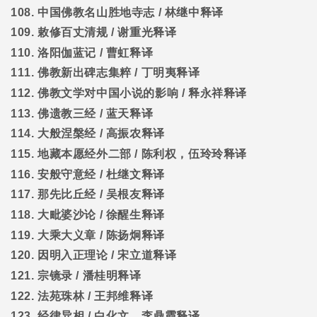
108.
中国佛教名山胜地寺志
/
林继中释译
109.
敕修百丈清规
/
谢重光释译
110.
洛阳伽蓝记
/
曹虹释译
111.
佛教新出碑志集粹
/
丁明夷释译
112.
佛教文学对中国小说的影响
/
释永祥释译
113.
佛遗教三经
/
蓝天释译
114.
大般涅槃经
/
高振农释译
115.
地藏本愿经外二部
/
陈利权，伍玲玲释译
116.
安般守意经
/
杜继文释译
117.
那先比丘经
/
吴根友释译
118.
大毗婆沙论
/
徐醒生释译
119.
大乘大义章
/
陈扬炯释译
120.
因明入正理论
/
宋立道释译
121.
宗镜录
/
潘桂明释译
122.
法苑珠林
/
王邦维释译
123.
经律异相
/
白化文，李鼎霞释译