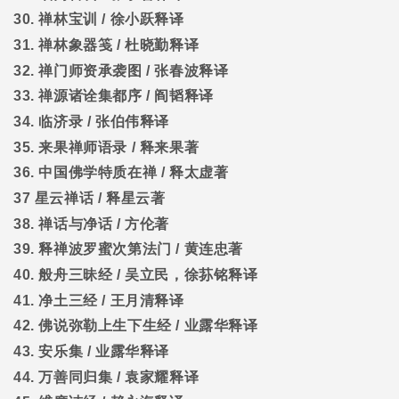
30.
禅林宝训
/
徐小跃释译
31.
禅林象器笺
/
杜晓勤释译
32.
禅门师资承袭图
/
张春波释译
33.
禅源诸诠集都序
/
阎韬释译
34.
临济录
/
张伯伟释译
35.
来果禅师语录
/
释来果著
36.
中国佛学特质在禅
/
释太虚著
37
星云禅话
/
释星云著
38.
禅话与净话
/
方伦著
39.
释禅波罗蜜次第法门
/
黄连忠著
40.
般舟三昧经
/
吴立民，徐荪铭释译
41.
净土三经
/
王月清释译
42.
佛说弥勒上生下生经
/
业露华释译
43.
安乐集
/
业露华释译
44.
万善同归集
/
袁家耀释译