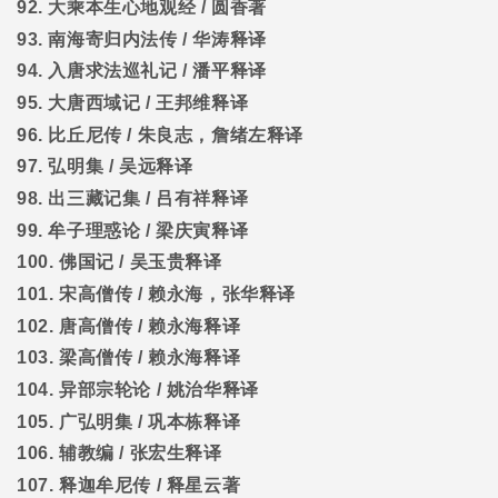
92.
大乘本生心地观经
/
圆香著
93.
南海寄归内法传
/
华涛释译
94.
入唐求法巡礼记
/
潘平释译
95.
大唐西域记
/
王邦维释译
96.
比丘尼传
/
朱良志，詹绪左释译
97.
弘明集
/
吴远释译
98.
出三藏记集
/
吕有祥释译
99.
牟子理惑论
/
梁庆寅释译
100.
佛国记
/
吴玉贵释译
101.
宋高僧传
/
赖永海，张华释译
102.
唐高僧传
/
赖永海释译
103.
梁高僧传
/
赖永海释译
104.
异部宗轮论
/
姚治华释译
105.
广弘明集
/
巩本栋释译
106.
辅教编
/
张宏生释译
107.
释迦牟尼传
/
释星云著