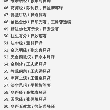
45.
维摩诘经
/
赖永海释译
46.
药师经
/
陈利权，释竺摩等译
47.
佛堂讲话
/
释道源著
48.
信愿念佛
/
释印光著，王静蓉选编
49.
精进佛七开示录
/
释煮云著
50.
往生有分
/
释妙莲著
51.
法华经
/
董群释译
52.
金光明经
/
张文良释译
53.
天台四教仪
/
释永本释译
54.
金刚錍
/
王志远释译
55.
教观纲宗
/
王志远释译
56.
摩诃止观
/
王雷泉释译
57.
法华思想
/
平川彰等著
58.
华严经
/
高振农释译
59.
圆觉经
/
张保胜释译
60.
华严五教章
/
徐绍强释译