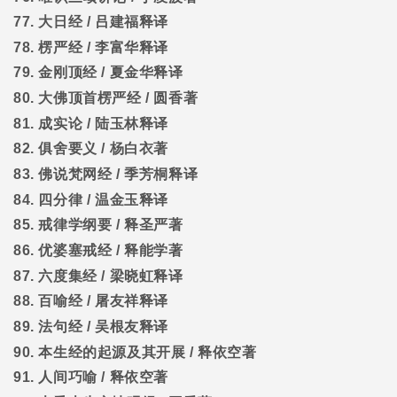
77.
大日经
/
吕建福释译
78.
楞严经
/
李富华释译
79.
金刚顶经
/
夏金华释译
80.
大佛顶首楞严经
/
圆香著
81.
成实论
/
陆玉林释译
82.
俱舍要义
/
杨白衣著
83.
佛说梵网经
/
季芳桐释译
84.
四分律
/
温金玉释译
85.
戒律学纲要
/
释圣严著
86.
优婆塞戒经
/
释能学著
87.
六度集经
/
梁晓虹释译
88.
百喻经
/
屠友祥释译
89.
法句经
/
吴根友释译
90.
本生经的起源及其开展
/
释依空著
91.
人间巧喻
/
释依空著