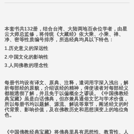
本套书共
132
册，结合台湾、大陆两地百余位学者，由星
云大师总监修，将传统《大藏经》依大乘、小乘、禅、
净、密等性质编号排序，所选经典均具以下特色：
1.
历史意义的深远性
2.
中国文化的影响性
3.
人间佛教的理念性
每册书均设有译文、原典、注释，遣词用字深入浅出，解
析每部经的原貌，介绍该经的精神，俾使读者对每部经义
都能透彻了解，并且免于以偏概全之谬误。《中国佛教经
典宝藏》虽是白话佛典，但亦兼具通俗文艺与学术价值，
所以每册书均以题解、源流、解说等章节，阐述经文的时
代背景、影响价值，及在佛教历史和思想演变上的地位角
色。
《中国佛教经典宝藏》将佛典里具有思想性、教育性、人