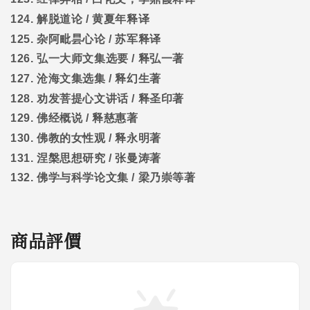
124.
解脱道论
/
黄夏年释译
125.
杂阿毗昙心论
/
苏军释译
126.
弘一大师文集选要
/
释弘一著
127.
沧海文集选集
/
释幻生著
128.
劝发菩提心文讲话
/
释圣印著
129.
佛经概说
/
释慈惠著
130.
佛教的女性观
/
释永明著
131.
涅槃思想研究
/
张曼涛著
132.
佛学与科学论文集
/
梁乃崇等著
商品評價