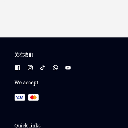
price
price
关注我们
We accept
Quick links