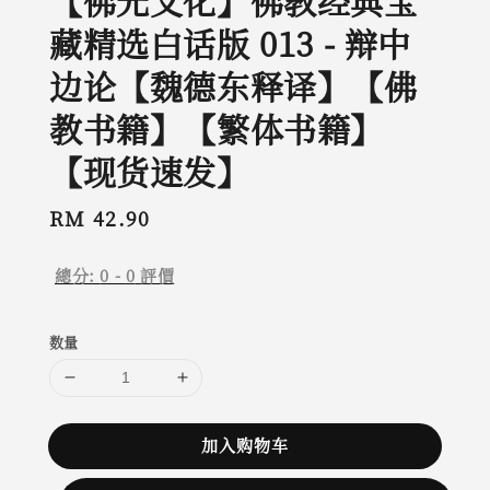
【佛光文化】佛教经典宝
藏精选白话版 013 - 辩中
边论【魏德东释译】【佛
教书籍】【繁体书籍】
【现货速发】
Regular
RM 42.90
price
總分:
0
-
0
評價
数量
加入购物车