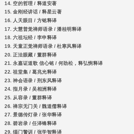
14.
空的哲理
/
释道安著
15.
金刚经讲话
/
释星云著
16.
人天眼目
/
方铭释译
17.
大慧普觉禅师语录
/
潘桂明释译
18.
六祖坛经
/
李申释译
19.
天童正觉禅师语录
/
杜寒风释译
20.
正法眼藏
/
董群释译
21.
永嘉证道歌
信心铭
/
何劲松，释弘悯释译
22.
祖堂集
/
葛兆光释译
23.
神会语录
/
刑东风释译
24.
指月录
/
吴相洲释译
25.
从容录
/
董群释译
26.
禅宗无门关
/
魏道儒释译
27.
景德传灯录
/
张华释译
28.
碧岩录
/
任泽锋释译
29.
缁门警训
/
张学智释译