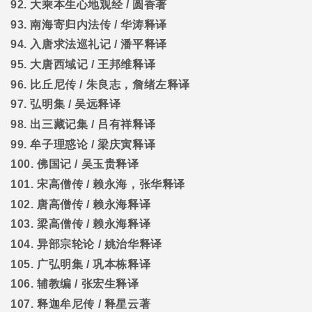
92.
大乘本生心地观经
/
圆香著
93.
南海寄归内法传
/
华涛释译
94.
入唐求法巡礼记
/
潘平释译
95.
大唐西域记
/
王邦维释译
96.
比丘尼传
/
朱良志，詹绪左释译
97.
弘明集
/
吴远释译
98.
出三藏记集
/
吕有祥释译
99.
牟子理惑论
/
梁庆寅释译
100.
佛国记
/
吴玉贵释译
101.
宋高僧传
/
赖永海，张华释译
102.
唐高僧传
/
赖永海释译
103.
梁高僧传
/
赖永海释译
104.
异部宗轮论
/
姚治华释译
105.
广弘明集
/
巩本栋释译
106.
辅教编
/
张宏生释译
107.
释迦牟尼传
/
释星云著