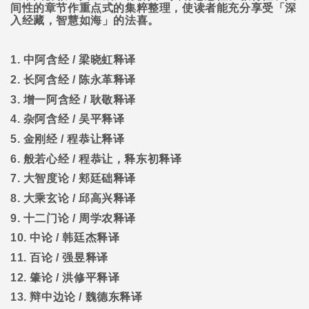
间性的章节作重点式的集粹整理，使读者能充分享受「深
入经藏，智慧如海」的法喜。
1.
中阿含经
/
梁晓虹释译
2.
长阿含经
/
陈永革释译
3.
增一阿含经
/
耿敬释译
4.
杂阿含经
/
吴平释译
5.
金刚经
/
程恭让释译
6.
般若心经
/
程恭让，释东初释译
7.
大智度论
/
郏廷础释译
8.
大乘玄论
/
邱高兴释译
9.
十二门论
/
周学农释译
10.
中论
/
韩廷杰释译
11.
百论
/
强昱释译
12.
肇论
/
洪修平释译
13.
辩中边论
/
魏德东释译