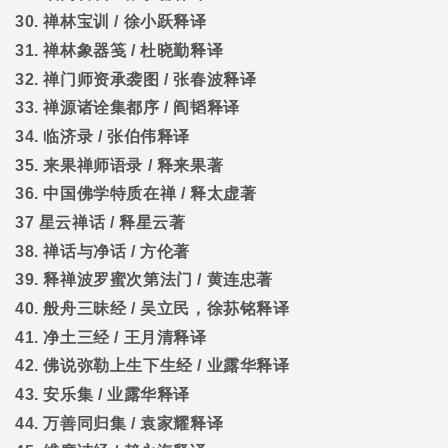
30.
禅林宝训
/
徐小跃释译
31.
禅林象器笺
/
杜晓勤释译
32.
禅门师资承袭图
/
张春波释译
33.
禅源诸诠集都序
/
阎韬释译
34.
临济录
/
张伯伟释译
35.
来果禅师语录
/
释来果著
36.
中国佛学特质在禅
/
释太虚著
37
星云禅话
/
释星云著
38.
禅话与净话
/
方伦著
39.
释禅波罗蜜次第法门
/
黄连忠著
40.
般舟三昧经
/
吴立民，徐荪铭释译
41.
净土三经
/
王月清释译
42.
佛说弥勒上生下生经
/
业露华释译
43.
安乐集
/
业露华释译
44.
万善同归集
/
袁家耀释译