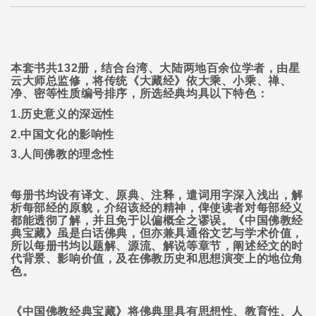
本套书共
132
册，结合台湾、大陆两地百余位学者，由星
云大师总监修，将传统《大藏经》依大乘、小乘、禅、
净、密等性质编号排序，所选经典均具以下特色：
1.
历史意义的深远性
2.
中国文化的影响性
3.
人间佛教的理念性
每册书均设有译文、原典、注释，遣词用字深入浅出，解
析每部经的原貌，介绍该经的精神，俾使读者对每部经义
都能透彻了解，并且免于以偏概全之谬误。《中国佛教经
典宝藏》虽是白话佛典，但亦兼具通俗文艺与学术价值，
所以每册书均以题解、源流、解说等章节，阐述经文的时
代背景、影响价值，及在佛教历史和思想演变上的地位角
色。
《中国佛教经典宝藏》将佛典里具有思想性、教育性、人