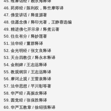
45.
维摩诘经
/
赖永海释译
46.
药师经
/
陈利权，释竺摩等译
47.
佛堂讲话
/
释道源著
48.
信愿念佛
/
释印光著，王静蓉选编
49.
精进佛七开示录
/
释煮云著
50.
往生有分
/
释妙莲著
51.
法华经
/
董群释译
52.
金光明经
/
张文良释译
53.
天台四教仪
/
释永本释译
54.
金刚錍
/
王志远释译
55.
教观纲宗
/
王志远释译
56.
摩诃止观
/
王雷泉释译
57.
法华思想
/
平川彰等著
58.
华严经
/
高振农释译
59.
圆觉经
/
张保胜释译
60.
华严五教章
/
徐绍强释译