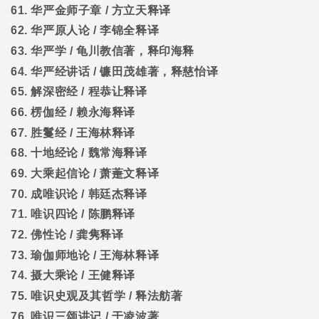
61.
华严金师子章
/
方立天释译
62.
华严原人论
/
李锦全释译
63.
华严学
/
龟川教信著，释印海释
64.
华严经讲话
/
镰田茂雄著，释慈怡译
65.
解深密经
/
程恭让释译
66.
楞伽经
/
赖永海释译
67.
胜鬘经
/
王海林释译
68.
十地经论
/
魏常海释译
69.
大乘起信论
/
萧萐文释译
70.
成唯识论
/
韩廷杰释译
71.
唯识四论
/
陈鹏释译
72.
佛性论
/
龚隽释译
73.
瑜伽师地论
/
王海林释译
74.
摄大乘论
/
王健释译
75.
唯识史观及其哲学
/
释法舫著
76.
唯识三颂讲记
/
于凌波著