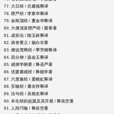
77.
大日经
/
吕建福释译
78.
楞严经
/
李富华释译
79.
金刚顶经
/
夏金华释译
80.
大佛顶首楞严经
/
圆香著
81.
成实论
/
陆玉林释译
82.
俱舍要义
/
杨白衣著
83.
佛说梵网经
/
季芳桐释译
84.
四分律
/
温金玉释译
85.
戒律学纲要
/
释圣严著
86.
优婆塞戒经
/
释能学著
87.
六度集经
/
梁晓虹释译
88.
百喻经
/
屠友祥释译
89.
法句经
/
吴根友释译
90.
本生经的起源及其开展
/
释依空著
91.
人间巧喻
/
释依空著