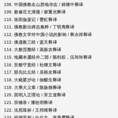
108.
中国佛教名山胜地寺志
/
林继中释译
109.
敕修百丈清规
/
谢重光释译
110.
洛阳伽蓝记
/
曹虹释译
111.
佛教新出碑志集粹
/
丁明夷释译
112.
佛教文学对中国小说的影响
/
释永祥释译
113.
佛遗教三经
/
蓝天释译
114.
大般涅槃经
/
高振农释译
115.
地藏本愿经外二部
/
陈利权，伍玲玲释译
116.
安般守意经
/
杜继文释译
117.
那先比丘经
/
吴根友释译
118.
大毗婆沙论
/
徐醒生释译
119.
大乘大义章
/
陈扬炯释译
120.
因明入正理论
/
宋立道释译
121.
宗镜录
/
潘桂明释译
122.
法苑珠林
/
王邦维释译
123.
经律异相
/
白化文，李鼎霞释译