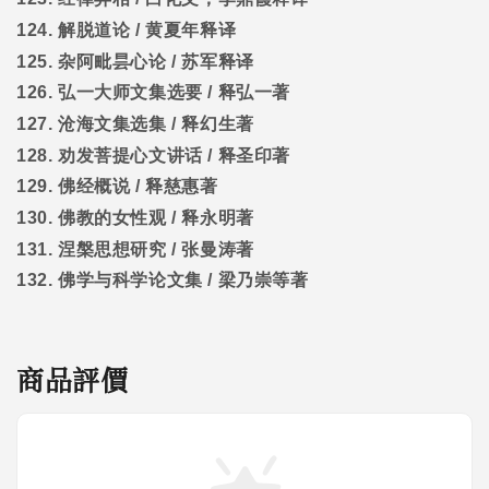
124.
解脱道论
/
黄夏年释译
125.
杂阿毗昙心论
/
苏军释译
126.
弘一大师文集选要
/
释弘一著
127.
沧海文集选集
/
释幻生著
128.
劝发菩提心文讲话
/
释圣印著
129.
佛经概说
/
释慈惠著
130.
佛教的女性观
/
释永明著
131.
涅槃思想研究
/
张曼涛著
132.
佛学与科学论文集
/
梁乃崇等著
商品評價