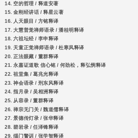
14.
空的哲理
/
释道安著
15.
金刚经讲话
/
释星云著
16.
人天眼目
/
方铭释译
17.
大慧普觉禅师语录
/
潘桂明释译
18.
六祖坛经
/
李申释译
19.
天童正觉禅师语录
/
杜寒风释译
20.
正法眼藏
/
董群释译
21.
永嘉证道歌
信心铭
/
何劲松，释弘悯释译
22.
祖堂集
/
葛兆光释译
23.
神会语录
/
刑东风释译
24.
指月录
/
吴相洲释译
25.
从容录
/
董群释译
26.
禅宗无门关
/
魏道儒释译
27.
景德传灯录
/
张华释译
28.
碧岩录
/
任泽锋释译
29.
缁门警训
/
张学智释译