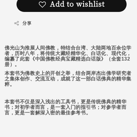
Add to wishlist
分享
佛光山为推展人间佛教，特结合台湾、大陆两地百余位学
者，历时八年，将传统大藏经精华化、白话化、现代化，
编纂了此套《中国佛教经典宝藏精选白话版》（全套
132
册）。
本套书为佛教史上的开创之举，结合两岸杰出佛学研究者
之集体创作、交流互动，成就了这一部白话佛典的精华集
粹。
本套书不仅是深入浅出的工具书，更是传统佛典的精华
书；对初学者而言，是一套入门的指引书；对参学者而
言，更是一套解深入密的最佳参考书。