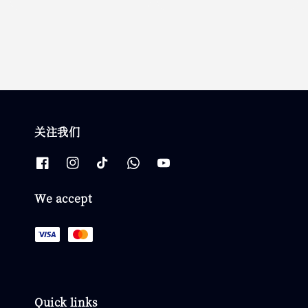
price
price
关注我们
We accept
Quick links