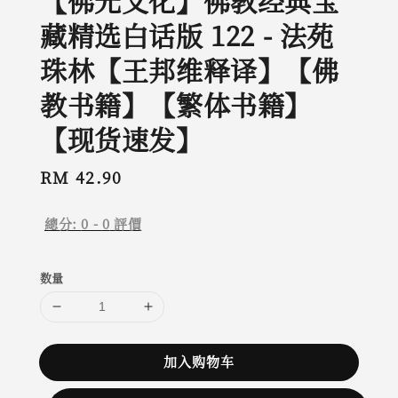
【佛光文化】佛教经典宝
藏精选白话版 122 - 法苑
珠林【王邦维释译】【佛
教书籍】【繁体书籍】
【现货速发】
Regular
RM 42.90
price
總分:
0
-
0
評價
数量
加入购物车