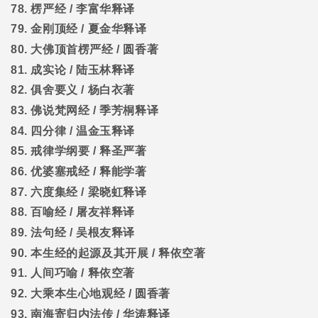
78.
楞严经
/
李富华释译
79.
金刚顶经
/
夏金华释译
80.
大佛顶首楞严经
/
圆香著
81.
成实论
/
陆玉林释译
82.
俱舍要义
/
杨白衣著
83.
佛说梵网经
/
季芳桐释译
84.
四分律
/
温金玉释译
85.
戒律学纲要
/
释圣严著
86.
优婆塞戒经
/
释能学著
87.
六度集经
/
梁晓虹释译
88.
百喻经
/
屠友祥释译
89.
法句经
/
吴根友释译
90.
本生经的起源及其开展
/
释依空著
91.
人间巧喻
/
释依空著
92.
大乘本生心地观经
/
圆香著
93.
南海寄归内法传
/
华涛释译