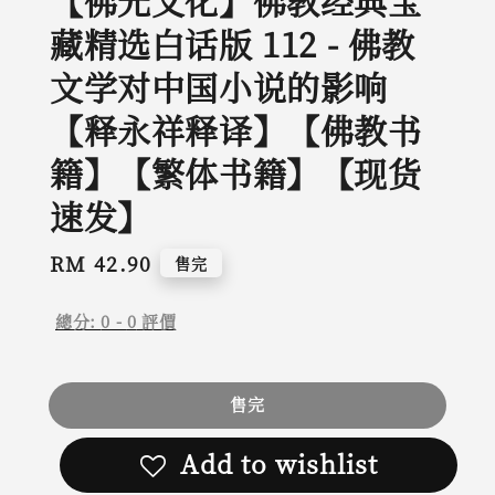
【佛光文化】佛教经典宝
藏精选白话版 112 - 佛教
文学对中国小说的影响
【释永祥释译】【佛教书
籍】【繁体书籍】【现货
速发】
Regular
RM 42.90
售完
price
總分:
0
-
0
評價
售完
Add to wishlist