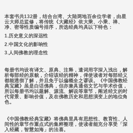
本套书共
132
册，结合台湾、大陆两地百余位学者，由星
云大师总监修，将传统《大藏经》依大乘、小乘、禅、
净、密等性质编号排序，所选经典均具以下特色：
1.
历史意义的深远性
2.
中国文化的影响性
3.
人间佛教的理念性
每册书均设有译文、原典、注释，遣词用字深入浅出，解
析每部经的原貌，介绍该经的精神，俾使读者对每部经义
都能透彻了解，并且免于以偏概全之谬误。《中国佛教经
典宝藏》虽是白话佛典，但亦兼具通俗文艺与学术价值，
所以每册书均以题解、源流、解说等章节，阐述经文的时
代背景、影响价值，及在佛教历史和思想演变上的地位角
色。
《中国佛教经典宝藏》将佛典里具有思想性、教育性、人
间性的章节作重点式的集粹整理，使读者能充分享受「深
入经藏，智慧如海」的法喜。