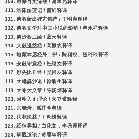
109.
敕修百丈清规
/
谢重光释译
110.
洛阳伽蓝记
/
曹虹释译
111.
佛教新出碑志集粹
/
丁明夷释译
112.
佛教文学对中国小说的影响
/
释永祥释译
113.
佛遗教三经
/
蓝天释译
114.
大般涅槃经
/
高振农释译
115.
地藏本愿经外二部
/
陈利权，伍玲玲释译
116.
安般守意经
/
杜继文释译
117.
那先比丘经
/
吴根友释译
118.
大毗婆沙论
/
徐醒生释译
119.
大乘大义章
/
陈扬炯释译
120.
因明入正理论
/
宋立道释译
121.
宗镜录
/
潘桂明释译
122.
法苑珠林
/
王邦维释译
123.
经律异相
/
白化文，李鼎霞释译
124.
解脱道论
/
黄夏年释译