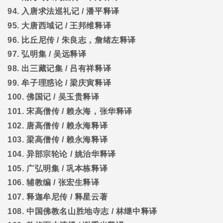
94.
入唐求法巡礼记
/
潘平释译
95.
大唐西域记
/
王邦维释译
96.
比丘尼传
/
朱良志，詹绪左释译
97.
弘明集
/
吴远释译
98.
出三藏记集
/
吕有祥释译
99.
牟子理惑论
/
梁庆寅释译
100.
佛国记
/
吴玉贵释译
101.
宋高僧传
/
赖永海，张华释译
102.
唐高僧传
/
赖永海释译
103.
梁高僧传
/
赖永海释译
104.
异部宗轮论
/
姚治华释译
105.
广弘明集
/
巩本栋释译
106.
辅教编
/
张宏生释译
107.
释迦牟尼传
/
释星云著
108.
中国佛教名山胜地寺志
/
林继中释译