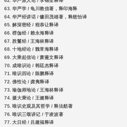
62.
华严原人论
/
李锦全释译
63.
华严学
/
龟川教信著，释印海释
64.
华严经讲话
/
镰田茂雄著，释慈怡译
65.
解深密经
/
程恭让释译
66.
楞伽经
/
赖永海释译
67.
胜鬘经
/
王海林释译
68.
十地经论
/
魏常海释译
69.
大乘起信论
/
萧萐文释译
70.
成唯识论
/
韩廷杰释译
71.
唯识四论
/
陈鹏释译
72.
佛性论
/
龚隽释译
73.
瑜伽师地论
/
王海林释译
74.
摄大乘论
/
王健释译
75.
唯识史观及其哲学
/
释法舫著
76.
唯识三颂讲记
/
于凌波著
77.
大日经
/
吕建福释译