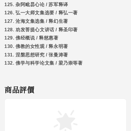
125.
杂阿毗昙心论
/
苏军释译
126.
弘一大师文集选要
/
释弘一著
127.
沧海文集选集
/
释幻生著
128.
劝发菩提心文讲话
/
释圣印著
129.
佛经概说
/
释慈惠著
130.
佛教的女性观
/
释永明著
131.
涅槃思想研究
/
张曼涛著
132.
佛学与科学论文集
/
梁乃崇等著
商品評價