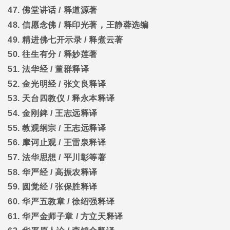
47.
佛堂讲话
/
释道源著
48.
信愿念佛
/
释印光著，王静蓉选编
49.
精进佛七开示录
/
释煮云著
50.
往生有分
/
释妙莲著
51.
法华经
/
董群释译
52.
金光明经
/
张文良释译
53.
天台四教仪
/
释永本释译
54.
金刚錍
/
王志远释译
55.
教观纲宗
/
王志远释译
56.
摩诃止观
/
王雷泉释译
57.
法华思想
/
平川彰等著
58.
华严经
/
高振农释译
59.
圆觉经
/
张保胜释译
60.
华严五教章
/
徐绍强释译
61.
华严金师子章
/
方立天释译