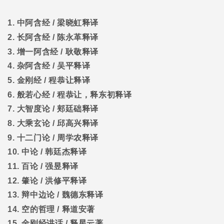
1.
中阿含经
/
梁晓虹释译
2.
长阿含经
/
陈永革释译
3.
增一阿含经
/
耿敬释译
4.
杂阿含经
/
吴平释译
5.
金刚经
/
程恭让释译
6.
般若心经
/
程恭让，释东初释译
7.
大智度论
/
郏廷础释译
8.
大乘玄论
/
邱高兴释译
9.
十二门论
/
周学农释译
10.
中论
/
韩廷杰释译
11.
百论
/
强昱释译
12.
肇论
/
洪修平释译
13.
辩中边论
/
魏德东释译
14.
空的哲理
/
释道安著
15.
金刚经讲话
/
释星云著