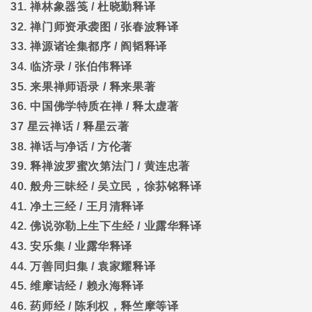
31.
禅林象器笺
/
杜晓勤释译
32.
禅门师资承袭图
/
张春波释译
33.
禅源诸诠集都序
/
阎韬释译
34.
临济录
/
张伯伟释译
35.
来果禅师语录
/
释来果著
36.
中国佛学特质在禅
/
释太虚著
37
星云禅话
/
释星云著
38.
禅话与净话
/
方伦著
39.
释禅波罗蜜次第法门
/
黄连忠著
40.
般舟三昧经
/
吴立民，徐荪铭释译
41.
净土三经
/
王月清释译
42.
佛说弥勒上生下生经
/
业露华释译
43.
安乐集
/
业露华释译
44.
万善同归集
/
袁家耀释译
45.
维摩诘经
/
赖永海释译
46.
药师经
/
陈利权，释竺摩等译