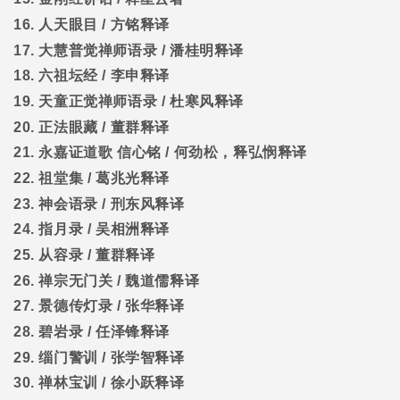
16.
人天眼目
/
方铭释译
17.
大慧普觉禅师语录
/
潘桂明释译
18.
六祖坛经
/
李申释译
19.
天童正觉禅师语录
/
杜寒风释译
20.
正法眼藏
/
董群释译
21.
永嘉证道歌
信心铭
/
何劲松，释弘悯释译
22.
祖堂集
/
葛兆光释译
23.
神会语录
/
刑东风释译
24.
指月录
/
吴相洲释译
25.
从容录
/
董群释译
26.
禅宗无门关
/
魏道儒释译
27.
景德传灯录
/
张华释译
28.
碧岩录
/
任泽锋释译
29.
缁门警训
/
张学智释译
30.
禅林宝训
/
徐小跃释译