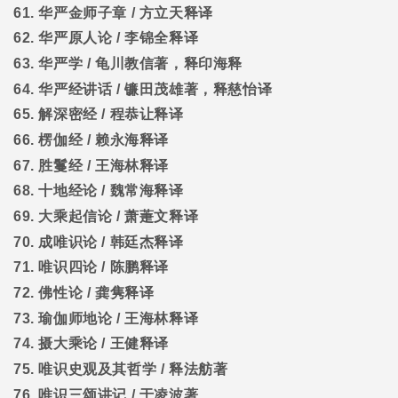
61.
华严金师子章
/
方立天释译
62.
华严原人论
/
李锦全释译
63.
华严学
/
龟川教信著，释印海释
64.
华严经讲话
/
镰田茂雄著，释慈怡译
65.
解深密经
/
程恭让释译
66.
楞伽经
/
赖永海释译
67.
胜鬘经
/
王海林释译
68.
十地经论
/
魏常海释译
69.
大乘起信论
/
萧萐文释译
70.
成唯识论
/
韩廷杰释译
71.
唯识四论
/
陈鹏释译
72.
佛性论
/
龚隽释译
73.
瑜伽师地论
/
王海林释译
74.
摄大乘论
/
王健释译
75.
唯识史观及其哲学
/
释法舫著
76.
唯识三颂讲记
/
于凌波著