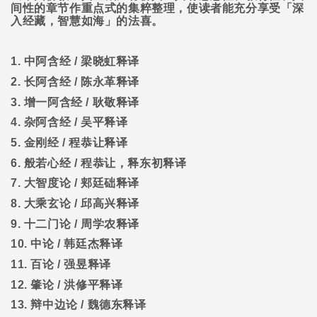
间性的章节作重点式的集粹整理，使读者能充分享受「深
入经藏，智慧如海」的法喜。
1.
中阿含经
/
梁晓虹释译
2.
长阿含经
/
陈永革释译
3.
增一阿含经
/
耿敬释译
4.
杂阿含经
/
吴平释译
5.
金刚经
/
程恭让释译
6.
般若心经
/
程恭让，释东初释译
7.
大智度论
/
郏廷础释译
8.
大乘玄论
/
邱高兴释译
9.
十二门论
/
周学农释译
10.
中论
/
韩廷杰释译
11.
百论
/
强昱释译
12.
肇论
/
洪修平释译
13.
辩中边论
/
魏德东释译