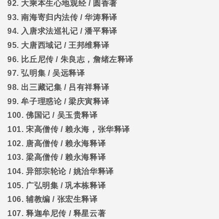
92.
大乘本生心地观经
/
圆香著
93.
南海寄归内法传
/
华涛释译
94.
入唐求法巡礼记
/
潘平释译
95.
大唐西域记
/
王邦维释译
96.
比丘尼传
/
朱良志，詹绪左释译
97.
弘明集
/
吴远释译
98.
出三藏记集
/
吕有祥释译
99.
牟子理惑论
/
梁庆寅释译
100.
佛国记
/
吴玉贵释译
101.
宋高僧传
/
赖永海，张华释译
102.
唐高僧传
/
赖永海释译
103.
梁高僧传
/
赖永海释译
104.
异部宗轮论
/
姚治华释译
105.
广弘明集
/
巩本栋释译
106.
辅教编
/
张宏生释译
107.
释迦牟尼传
/
释星云著