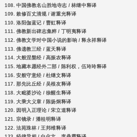
108.
中国佛教名山胜地寺志
/
林继中释译
109.
敕修百丈清规
/
谢重光释译
110.
洛阳伽蓝记
/
曹虹释译
111.
佛教新出碑志集粹
/
丁明夷释译
112.
佛教文学对中国小说的影响
/
释永祥释译
113.
佛遗教三经
/
蓝天释译
114.
大般涅槃经
/
高振农释译
115.
地藏本愿经外二部
/
陈利权，伍玲玲释译
116.
安般守意经
/
杜继文释译
117.
那先比丘经
/
吴根友释译
118.
大毗婆沙论
/
徐醒生释译
119.
大乘大义章
/
陈扬炯释译
120.
因明入正理论
/
宋立道释译
121.
宗镜录
/
潘桂明释译
122.
法苑珠林
/
王邦维释译
123.
经律异相
/
白化文，李鼎霞释译