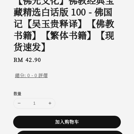
【佛光文化】佛教经典宝
藏精选白话版 100 - 佛国
记【吴玉贵释译】【佛教
书籍】【繁体书籍】【现
货速发】
Regular
RM 42.90
price
總分:
0
-
0
評價
数量
加入购物车