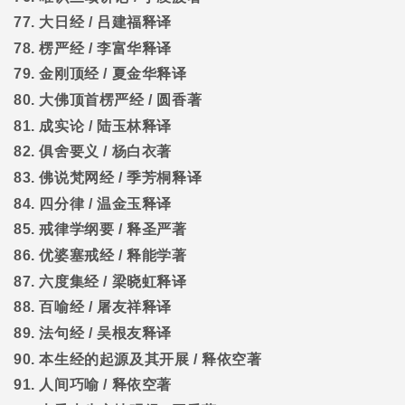
77.
大日经
/
吕建福释译
78.
楞严经
/
李富华释译
79.
金刚顶经
/
夏金华释译
80.
大佛顶首楞严经
/
圆香著
81.
成实论
/
陆玉林释译
82.
俱舍要义
/
杨白衣著
83.
佛说梵网经
/
季芳桐释译
84.
四分律
/
温金玉释译
85.
戒律学纲要
/
释圣严著
86.
优婆塞戒经
/
释能学著
87.
六度集经
/
梁晓虹释译
88.
百喻经
/
屠友祥释译
89.
法句经
/
吴根友释译
90.
本生经的起源及其开展
/
释依空著
91.
人间巧喻
/
释依空著