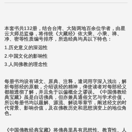
本套书共
132
册，结合台湾、大陆两地百余位学者，由星
云大师总监修，将传统《大藏经》依大乘、小乘、禅、
净、密等性质编号排序，所选经典均具以下特色：
1.
历史意义的深远性
2.
中国文化的影响性
3.
人间佛教的理念性
每册书均设有译文、原典、注释，遣词用字深入浅出，解
析每部经的原貌，介绍该经的精神，俾使读者对每部经义
都能透彻了解，并且免于以偏概全之谬误。《中国佛教经
典宝藏》虽是白话佛典，但亦兼具通俗文艺与学术价值，
所以每册书均以题解、源流、解说等章节，阐述经文的时
代背景、影响价值，及在佛教历史和思想演变上的地位角
色。
《中国佛教经典宝藏》将佛典里具有思想性、教育性、人