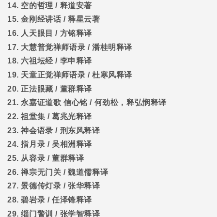
14.
空的哲理
/
释道安著
15.
金刚经讲话
/
释星云著
16.
人天眼目
/
方铭释译
17.
大慧普觉禅师语录
/
潘桂明释译
18.
六祖坛经
/
李申释译
19.
天童正觉禅师语录
/
杜寒风释译
20.
正法眼藏
/
董群释译
21.
永嘉证道歌
信心铭
/
何劲松，释弘悯释译
22.
祖堂集
/
葛兆光释译
23.
神会语录
/
刑东风释译
24.
指月录
/
吴相洲释译
25.
从容录
/
董群释译
26.
禅宗无门关
/
魏道儒释译
27.
景德传灯录
/
张华释译
28.
碧岩录
/
任泽锋释译
29.
缁门警训
/
张学智释译