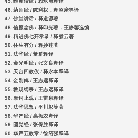
45.
维摩诘经
/
赖永海释译
46.
药师经
/
陈利权，释竺摩等译
47.
佛堂讲话
/
释道源著
48.
信愿念佛
/
释印光著，王静蓉选编
49.
精进佛七开示录
/
释煮云著
50.
往生有分
/
释妙莲著
51.
法华经
/
董群释译
52.
金光明经
/
张文良释译
53.
天台四教仪
/
释永本释译
54.
金刚錍
/
王志远释译
55.
教观纲宗
/
王志远释译
56.
摩诃止观
/
王雷泉释译
57.
法华思想
/
平川彰等著
58.
华严经
/
高振农释译
59.
圆觉经
/
张保胜释译
60.
华严五教章
/
徐绍强释译