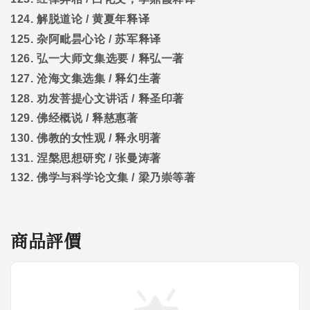
124.
解脱道论
/
黄夏年释译
125.
杂阿毗昙心论
/
苏军释译
126.
弘一大师文集选要
/
释弘一著
127.
沧海文集选集
/
释幻生著
128.
劝发菩提心文讲话
/
释圣印著
129.
佛经概说
/
释慈惠著
130.
佛教的女性观
/
释永明著
131.
涅槃思想研究
/
张曼涛著
132.
佛学与科学论文集
/
梁乃崇等著
商品評價