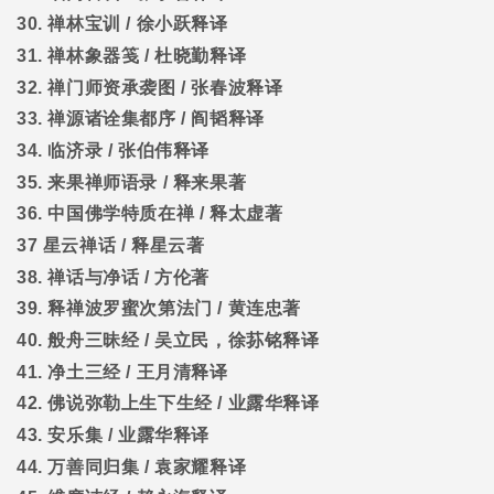
30.
禅林宝训
/
徐小跃释译
31.
禅林象器笺
/
杜晓勤释译
32.
禅门师资承袭图
/
张春波释译
33.
禅源诸诠集都序
/
阎韬释译
34.
临济录
/
张伯伟释译
35.
来果禅师语录
/
释来果著
36.
中国佛学特质在禅
/
释太虚著
37
星云禅话
/
释星云著
38.
禅话与净话
/
方伦著
39.
释禅波罗蜜次第法门
/
黄连忠著
40.
般舟三昧经
/
吴立民，徐荪铭释译
41.
净土三经
/
王月清释译
42.
佛说弥勒上生下生经
/
业露华释译
43.
安乐集
/
业露华释译
44.
万善同归集
/
袁家耀释译