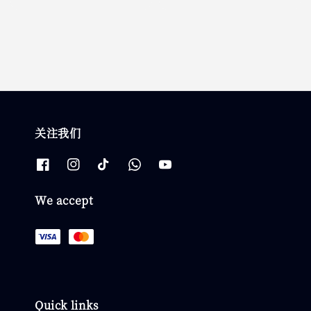
price
price
关注我们
We accept
Quick links